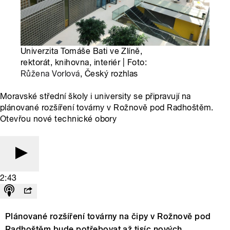
Univerzita Tomáše Bati ve Zlíně,
rektorát, knihovna, interiér | Foto:
Růžena Vorlová
, Český rozhlas
Moravské střední školy i university se připravují na
plánované rozšíření továrny v Rožnově pod Radhoštěm.
Otevřou nové technické obory
2:43
Plánované rozšíření továrny na čipy v Rožnově pod
Radhoštěm bude potřebovat až tisíc nových