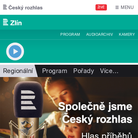
Přejít k hlavnímu obsahu
MENU
ŽIVĚ
PROGRAM
AUDIOARCHIV
KAMERY
Regionální
Program
Pořady
Více
…