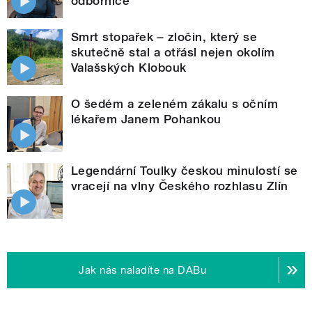
odbornice
Smrt stopařek – zločin, který se
skutečně stal a otřásl nejen okolím
Valašských Klobouk
O šedém a zeleném zákalu s očním
lékařem Janem Pohankou
Legendární Toulky českou minulostí se
vracejí na vlny Českého rozhlasu Zlín
Jak nás naladíte na DABu