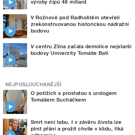
výroby čipů 46 miliard
V Rožnově pod Radhoštěm otevřeli
zrekonstruovanou historickou nádražní
budovu
V centru Zlína začala demolice nejstarší
budovy Univerzity Tomáše Bati
NEJPOSLOUCHANĚJŠÍ
O potížích s prostatou s urologem
Tomášem Sucháčkem
Smrt není tabu. I v závěru života lze
plnit přání a prožít chvíle v klidu, říká