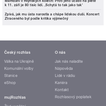
Mamdani v mlýnských kolech: Proti jeho účasti na pietě
k 11. září je 80 tisíc lidí. ‚Schytá to tak jako tak'
Zpívá, jak mu ústa narostla a chápe lidskou duši. Koncert
Ztraceného byl podle kritika výjimečný
Český rozhlas
O nás
Válka na Ukrajině
Jak nás naladíte
Komunální volby
Nápověda
Stanice
Lidé v rádiu
eShop
Kariéra
Kontakt
Rozhlasový poplatek
mujRozhlas