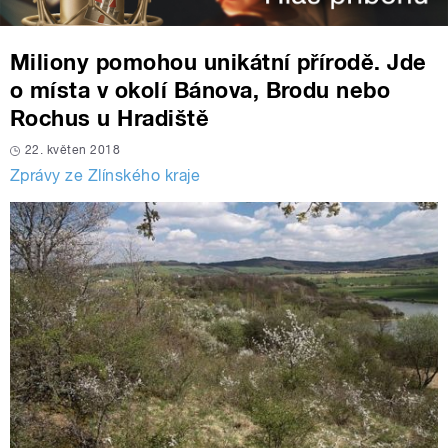
Miliony pomohou unikátní přírodě. Jde
o místa v okolí Bánova, Brodu nebo
Rochus u Hradiště
22. květen 2018
Zprávy ze Zlínského kraje