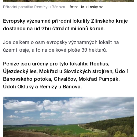
Přírodní památka Remízy u Bánova
|
foto:
kr-zlinsky.cz
Evropsky významné přírodní lokality Zlínského kraje
dostanou na údržbu čtrnáct milionů korun.
Jde celkem o osm evropsky významných lokalit na
území kraje, a to na celkové ploše 39 hektarů.
Peníze jsou určeny pro tyto lokality: Rochus,
Újezdecký les, Mokřad u Slováckých strojíren, Údolí
Bánovského potoka, Chvalčov, Mokřad Pumpák,
Údolí Okluky a Remízy u Bánova.