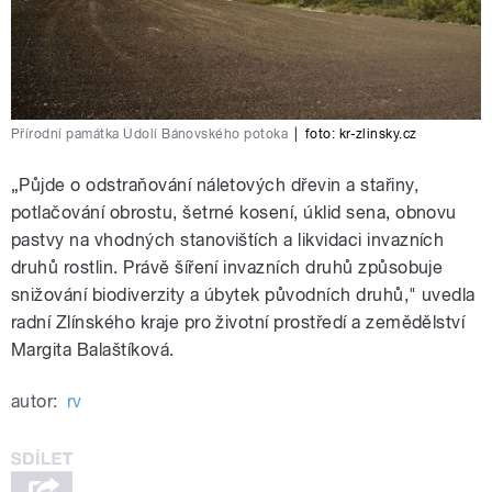
Přírodní památka Údolí Bánovského potoka
|
foto:
kr-zlinsky.cz
„Půjde o odstraňování náletových dřevin a stařiny,
potlačování obrostu, šetrné kosení, úklid sena, obnovu
pastvy na vhodných stanovištích a likvidaci invazních
druhů rostlin. Právě šíření invazních druhů způsobuje
snižování biodiverzity a úbytek původních druhů," uvedla
radní Zlínského kraje pro životní prostředí a zemědělství
Margita Balaštíková.
autor:
rv