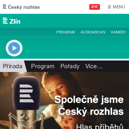
Přejít k hlavnímu obsahu
MENU
ŽIVĚ
PROGRAM
AUDIOARCHIV
KAMERY
Příroda
Program
Pořady
Více
…