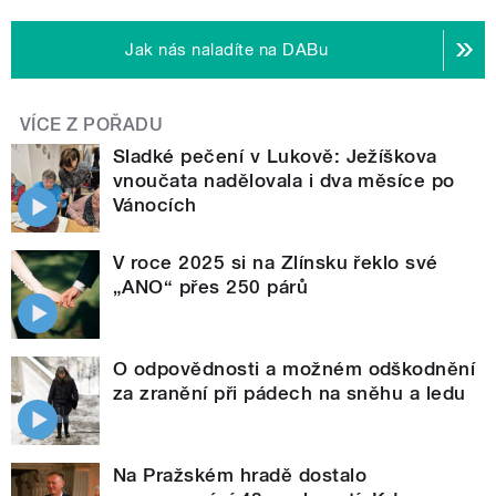
Jak nás naladíte na DABu
VÍCE Z POŘADU
Sladké pečení v Lukově: Ježíškova
vnoučata nadělovala i dva měsíce po
Vánocích
V roce 2025 si na Zlínsku řeklo své
„ANO“ přes 250 párů
O odpovědnosti a možném odškodnění
za zranění při pádech na sněhu a ledu
Na Pražském hradě dostalo