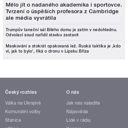
Mělo jít o nadaného akademika i sportovce.
Tvrzení o úspěších profesora z Cambridge
ale média vyvrátila
Trumpův taneční sál Bílého domu je zatím v nedohlednu.
Odvolací soud nařídil stavbu zastavit
Maskování a stokrát opakovaná lež. Ruská taktika je ‚kdo
ví, jak to bylo‘, říká o dronu v Lipsku Bříza
Český rozhlas
O nás
Válka na Ukrajině
Jak nás naladíte
Komunální volby
Nápověda
Stanice
Lidé v rádiu