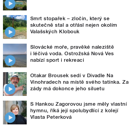
Smrt stopařek – zločin, který se
skutečně stal a otřásl nejen okolím
Valašských Klobouk
Slovácké moře, pravěké naleziště
i léčivá voda. Ostrožská Nová Ves
nabízí sport i rekreaci
Otakar Brousek sedí v Divadle Na
Vinohradech na místě svého tatínka. Za
zády má dokonce jeho siluetu
S Hankou Zagorovou jsme měly vlastní
hymnu, říká její spolubydlící z kolejí
Vlasta Peterková