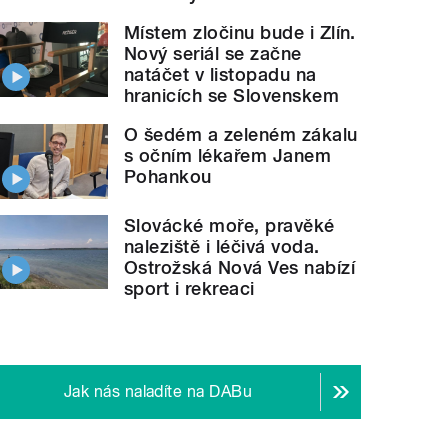
Místem zločinu bude i Zlín.
Nový seriál se začne
natáčet v listopadu na
hranicích se Slovenskem
O šedém a zeleném zákalu
s očním lékařem Janem
Pohankou
Slovácké moře, pravěké
naleziště i léčivá voda.
Ostrožská Nová Ves nabízí
sport i rekreaci
Jak nás naladíte na DABu