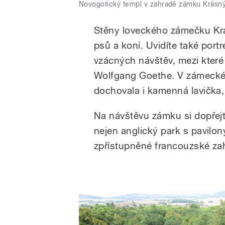
Novogotický templ v zahradě zámku Krásn
Stěny loveckého zámečku Krá
psů a koní. Uvidíte také port
vzácných návštěv, mezi které
Wolfgang Goethe. V zámecké
dochovala i kamenná lavička,
Na návštěvu zámku si dopřejt
nejen anglický park s pavilon
zpřístupněné francouzské zah