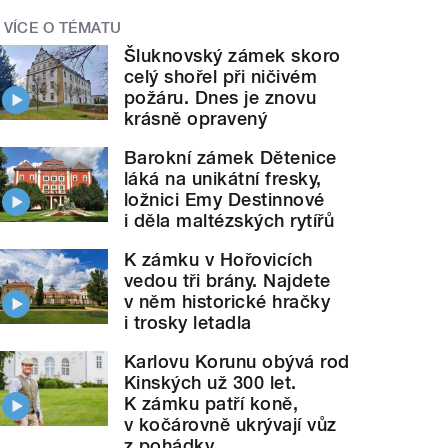
VÍCE O TÉMATU
Šluknovský zámek skoro
celý shořel při ničivém
požáru. Dnes je znovu
krásně opravený
Barokní zámek Dětenice
láká na unikátní fresky,
ložnici Emy Destinnové
i děla maltézských rytířů
K zámku v Hořovicích
vedou tři brány. Najdete
v něm historické hračky
i trosky letadla
Karlovu Korunu obývá rod
Kinských už 300 let.
K zámku patří koně,
v kočárovně ukrývají vůz
z pohádky