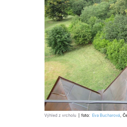
Výhled z vrcholu
|
foto:
Eva Bucharová
,
Če