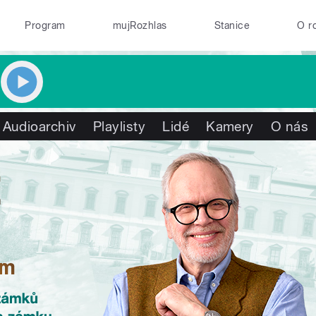
Program
mujRozhlas
Stanice
O r
Audioarchiv
Playlisty
Lidé
Kamery
O nás