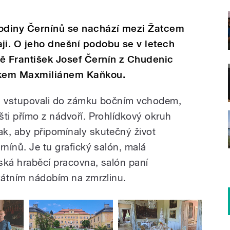
odiny Černínů se nachází mezi Žatcem
i. O jeho dnešní podobu se v letech
ě František Josef Černín z Chudenic
iškem Maxmiliánem Kaňkou.
ci vstupovali do zámku bočním vchodem,
šti přímo z nádvoří. Prohlídkový okruh
k, aby připomínaly skutečný život
rnínů. Je tu grafický salón, malá
ská hraběcí pracovna, salón paní
ikátním nádobím na zmrzlinu.