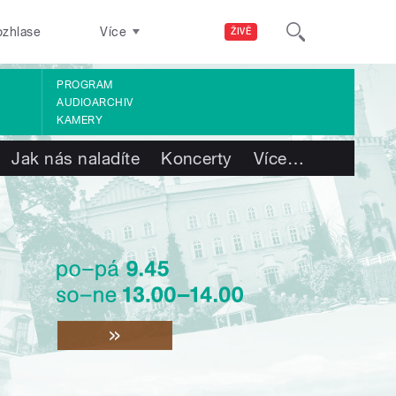
ozhlase
Více
ŽIVĚ
PROGRAM
AUDIOARCHIV
KAMERY
Jak nás naladíte
Koncerty
Více
…