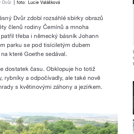
ý Dvůr
|
foto:
Lucie Valášková
sný Dvůr zdobí rozsáhlé sbírky obrazů
réty členů rodiny Černínů a mnoha
 patřil třeba i německý básník Johann
m parku se pod tisíciletým dubem
 na které Goethe sedával.
e dostatek času. Obklopuje ho totiž
y, rybníky a odpočívadly, ale také nově
rady s květinovými záhony a jezírkem.