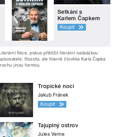
Setkání s
Karlem Čapkem
Koupit
Literární fikce, pokus přiblížit literární nadsázkou
spisovatele, filozofa, ale hlavně člověka Karla Čapka
trochu jinou formou.
Tropické noci
Jakub Fránek
Koupit
Tajuplný ostrov
Jules Verne