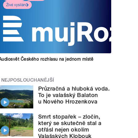
Živé vysílání
Audiosvět Českého rozhlasu na jednom místě
NEJPOSLOUCHANĚJŠÍ
Průzračná a hluboká voda.
To je valašský Balaton
u Nového Hrozenkova
Smrt stopařek – zločin,
který se skutečně stal a
otřásl nejen okolím
Valašských Klobouk