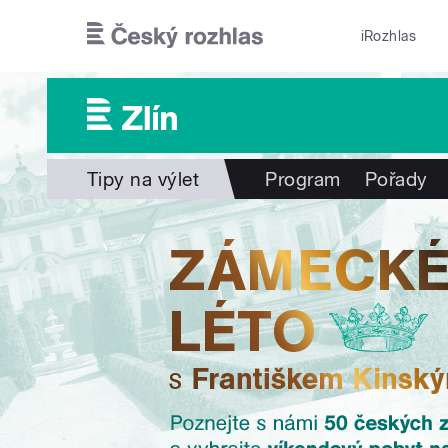
Přejít k hlavnímu obsahu
iRozhlas
Tipy na výlet
Program
Pořady