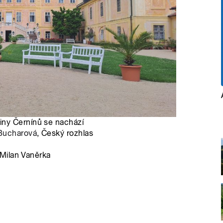
ny Černínů se nachází
Bucharová
, Český rozhlas
Milan Vaněrka