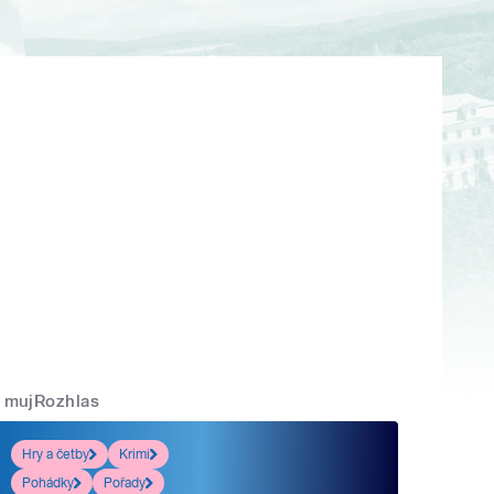
mujRozhlas
Hry a četby
Krimi
Pohádky
Pořady