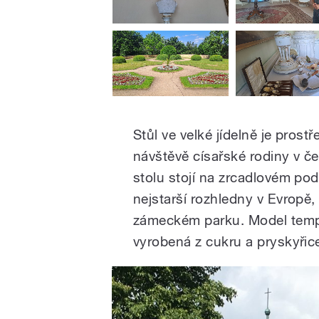
Stůl ve velké jídelně je prost
návštěvě císařské rodiny v č
stolu stojí na zrcadlovém p
nejstarší rozhledny v Evropě,
zámeckém parku. Model templ
vyrobená z cukru a pryskyřic