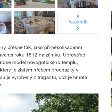
8
fotografií
řený přesně tak, jako při několikadenní
ervenci roku 1812 na zámku. Uprostřed
odnose model novogotického templu,
 který je zlatým hřebem procházky v
u je vyrobený z tragantu, což je hmota
e.