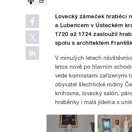
Lovecký zámeček hraběcí r
a Lubencem v Ústeckém kraj
1720 až 1724 zasloužil hrab
spolu s architektem Frant
V minulých letech návštěvní
letos nově po hlavním schodi
vede komnatami zařízenými ta
obyvatel šlechtické rodiny Če
knihovna, lovecký salón, pán
hraběnky i malá jídelna s un