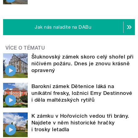
Jak nás naladíte na DABu
VÍCE O TÉMATU
Šluknovský zámek skoro celý shořel při
ničivém požáru. Dnes je znovu krásně
opravený
Barokní zámek Dětenice láká na
unikátní fresky, ložnici Emy Destinnové
i děla maltézských rytířů
K zámku v Hořovicích vedou tři brány.
Najdete v něm historické hračky
i trosky letadla