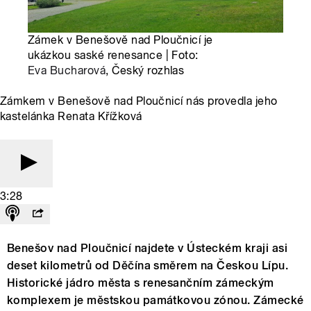
Zámek v Benešově nad Ploučnicí je
ukázkou saské renesance | Foto:
Eva Bucharová
, Český rozhlas
Zámkem v Benešově nad Ploučnicí nás provedla jeho
kastelánka Renata Křížková
3:28
Benešov nad Ploučnicí najdete v Ústeckém kraji asi
deset kilometrů od Děčína směrem na Českou Lípu.
Historické jádro města s renesančním zámeckým
komplexem je městskou památkovou zónou. Zámecké