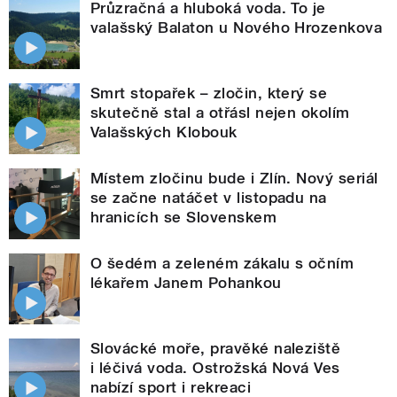
Průzračná a hluboká voda. To je
valašský Balaton u Nového Hrozenkova
Smrt stopařek – zločin, který se
skutečně stal a otřásl nejen okolím
Valašských Klobouk
Místem zločinu bude i Zlín. Nový seriál
se začne natáčet v listopadu na
hranicích se Slovenskem
O šedém a zeleném zákalu s očním
lékařem Janem Pohankou
Slovácké moře, pravěké naleziště
i léčivá voda. Ostrožská Nová Ves
nabízí sport i rekreaci