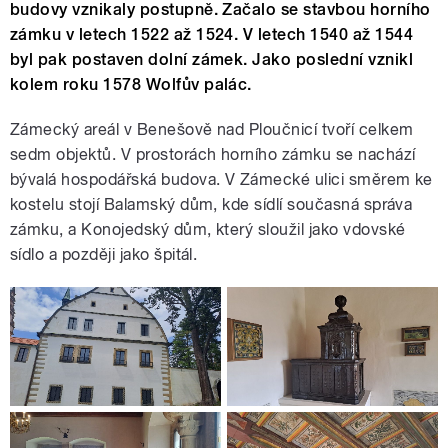
budovy vznikaly postupně. Začalo se stavbou horního
zámku v letech 1522 až 1524. V letech 1540 až 1544
byl pak postaven dolní zámek. Jako poslední vznikl
kolem roku 1578 Wolfův palác.
Zámecký areál v Benešově nad Ploučnicí tvoří celkem
sedm objektů. V prostorách horního zámku se nachází
bývalá hospodářská budova. V Zámecké ulici směrem ke
kostelu stojí Balamský dům, kde sídlí současná správa
zámku, a Konojedský dům, který sloužil jako vdovské
sídlo a později jako špitál.