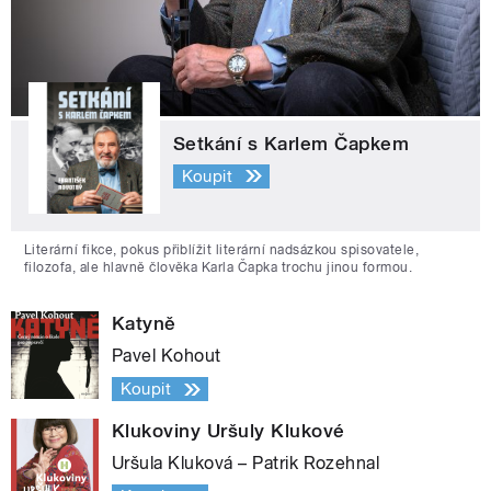
Setkání s Karlem Čapkem
Koupit
Literární fikce, pokus přiblížit literární nadsázkou spisovatele,
filozofa, ale hlavně člověka Karla Čapka trochu jinou formou.
Katyně
Pavel Kohout
Koupit
Klukoviny Uršuly Klukové
Uršula Kluková – Patrik Rozehnal