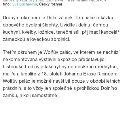
Malovaný kazetový strop. Žádná květina se na něm neopakuje
|
foto:
Eva Bucharová
,
Český rozhlas
Druhým okruhem je Dolní zámek. Ten nabízí ukázku
dobového bydlení šlechty. Uvidíte jídelnu, černou
kuchyni, kvelby, ložnice, taneční sál, přijímací kancelář i
zámeckou a loveckou zbrojnici.
Třetím okruhem je Wolfův palác, ve kterém se nachází
nekomentovaná výstavní expozice představující
historické hodiny a také rytiny německého mědirytce,
malíře a kreslíře z 18. století Johanna Eliase Ridingera.
Wolfův palác je možné navštívit pouze v období letních
prázdnin, a to vždy jen společně s prohlídkou Dolního
zámku, nikoli samostatně.