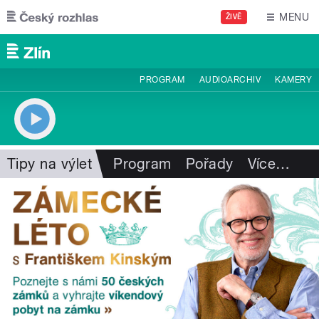
Přejít k hlavnímu obsahu
MENU
ŽIVĚ
PROGRAM
AUDIOARCHIV
KAMERY
Tipy na výlet
Program
Pořady
Více
…