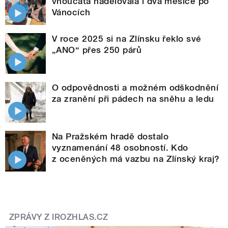
vnoučata nadělovala i dva měsíce po
Vánocích
V roce 2025 si na Zlínsku řeklo své
„ANO“ přes 250 párů
O odpovědnosti a možném odškodnění
za zranění při pádech na sněhu a ledu
Na Pražském hradě dostalo
vyznamenání 48 osobností. Kdo
z oceněných má vazbu na Zlínský kraj?
ZPRÁVY Z IROZHLAS.CZ