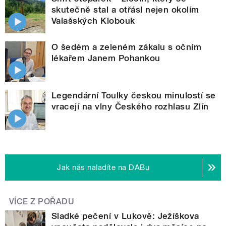
skutečně stal a otřásl nejen okolím
Valašských Klobouk
O šedém a zeleném zákalu s očním
lékařem Janem Pohankou
Legendární Toulky českou minulostí se
vracejí na vlny Českého rozhlasu Zlín
Jak nás naladíte na DABu
VÍCE Z POŘADU
Sladké pečení v Lukově: Ježíškova