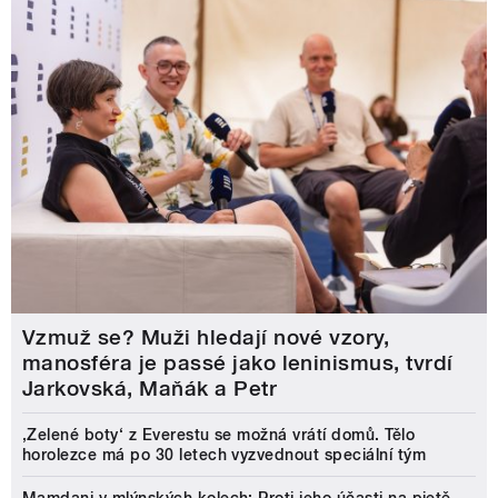
Vzmuž se? Muži hledají nové vzory,
manosféra je passé jako leninismus, tvrdí
Jarkovská, Maňák a Petr
‚Zelené boty‘ z Everestu se možná vrátí domů. Tělo
horolezce má po 30 letech vyzvednout speciální tým
Mamdani v mlýnských kolech: Proti jeho účasti na pietě