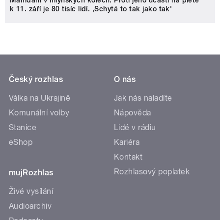
k 11. září je 80 tisíc lidí. ‚Schytá to tak jako tak'
Český rozhlas
O nás
Válka na Ukrajině
Jak nás naladíte
Komunální volby
Nápověda
Stanice
Lidé v rádiu
eShop
Kariéra
Kontakt
Rozhlasový poplatek
mujRozhlas
Živé vysílání
Audioarchiv