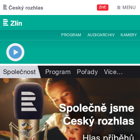
Přejít k hlavnímu obsahu
MENU
ŽIVĚ
PROGRAM
AUDIOARCHIV
KAMERY
Společnost
Program
Pořady
Více
…