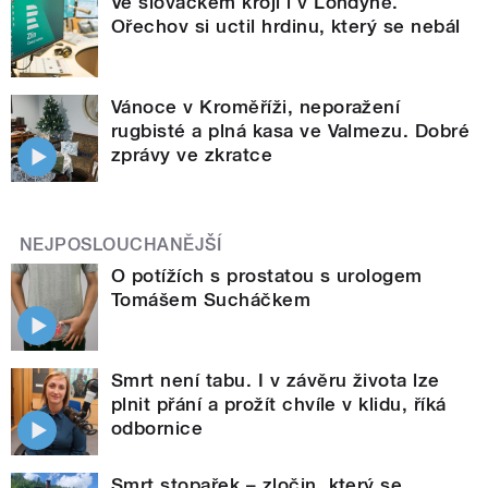
Ve slováckém kroji i v Londýně.
Ořechov si uctil hrdinu, který se nebál
Vánoce v Kroměříži, neporažení
rugbisté a plná kasa ve Valmezu. Dobré
zprávy ve zkratce
NEJPOSLOUCHANĚJŠÍ
O potížích s prostatou s urologem
Tomášem Sucháčkem
Smrt není tabu. I v závěru života lze
plnit přání a prožít chvíle v klidu, říká
odbornice
Smrt stopařek – zločin, který se