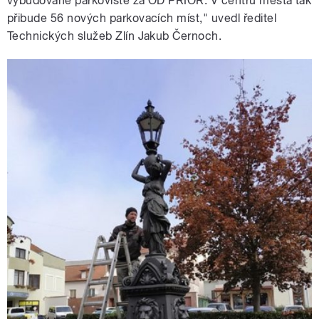
vybudované parkoviště za OD PRIOR. V centru města tak
přibude 56 nových parkovacích míst," uvedl ředitel
Technických služeb Zlín Jakub Černoch.