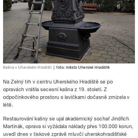
Kašna v Uherském Hradišti
|
foto:
město Uherské Hradiště
Na Zelný trh v centru Uherského Hradiště se po
opravách vrátila secesní kašna z 19. století. Z
odpočinkového prostoru s lavičkami dočasně zmizela v
létě.
Restaurování kašny se ujal akademický sochař Jindřich
Martinák, oprava si vyžádala náklady přes 100.000 korun,
uvedl dnes v tiskové zprávě mluvčí uherskohradišťské