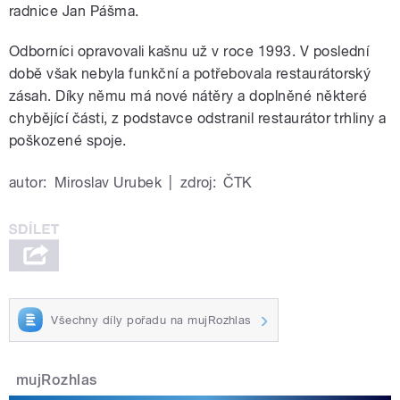
radnice Jan Pášma.
Odborníci opravovali kašnu už v roce 1993. V poslední
době však nebyla funkční a potřebovala restaurátorský
zásah. Díky němu má nové nátěry a doplněné některé
chybějící části, z podstavce odstranil restaurátor trhliny a
poškozené spoje.
autor:
Miroslav Urubek
|
zdroj:
ČTK
Všechny díly pořadu na mujRozhlas
mujRozhlas