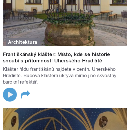
Architektura
Františkánský klášter: Místo, kde se historie
snoubí s přítomností Uherského Hradiště
Klášter řádu františkánů najdete v centru Uherského
Hradiště. Budova kláštera ukrývá mimo jiné skvostný
barokní refektář.