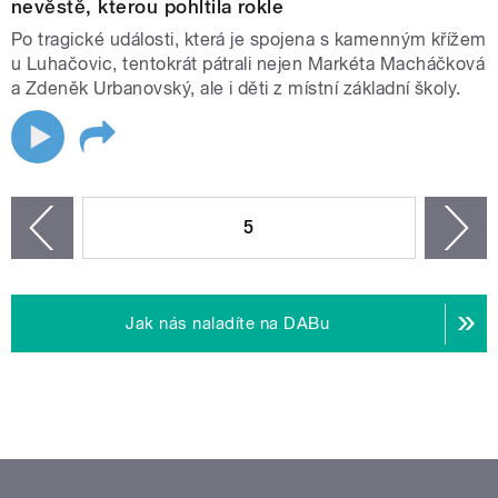
nevěstě, kterou pohltila rokle
Po tragické události, která je spojena s kamenným křížem
u Luhačovic, tentokrát pátrali nejen Markéta Macháčková
a Zdeněk Urbanovský, ale i děti z místní základní školy.
STRÁNKY
5
n
zí
Jak nás naladíte na DABu