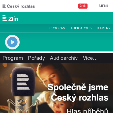
Přejít k hlavnímu obsahu
MENU
ŽIVĚ
PROGRAM
AUDIOARCHIV
KAMERY
Program
Pořady
Audioarchiv
Více
…