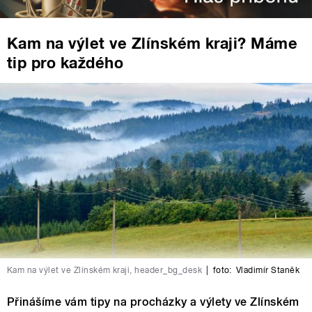
Kam na výlet ve Zlínském kraji? Máme
tip pro každého
Kam na výlet ve Zlínském kraji, header_bg_desk
|
foto:
Vladimír Staněk
Přinášíme vám tipy na procházky a výlety ve Zlínském