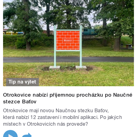
Tip na výlet
Otrokovice nabízí příjemnou procházku po Naučné
stezce Baťov
Otrokovice mají novou Naučnou stezku Baťov,
která nabízí 12 zastavení i mobilní aplikaci. Po jakých
místech v Otrokovicích nás provede?