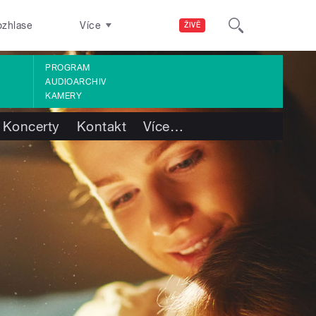
ozhlase
Více
ŽIVĚ
PROGRAM
AUDIOARCHIV
KAMERY
Koncerty
Kontakt
Více
…