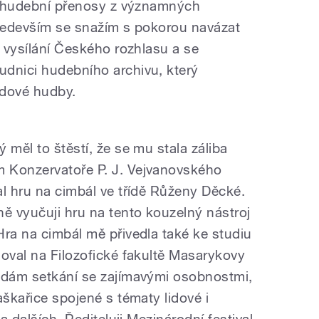
ji hudební přenosy z významných
 Především se snažím s pokorou navázat
o vysílání Českého rozhlasu a se
dnici hudebního archivu, který
idové hudby.
 měl to štěstí, že se mu stala záliba
 Konzervatoře P. J. Vejvanovského
al hru na cimbál ve třídě Růženy Děcké.
ně vyučuji hru na tento kouzelný nástroj
Hra na cimbál mě přivedla také ke studiu
doval na Filozofické fakultě Masarykovy
řádám setkání se zajímavými osobnostmi,
aškařice spojené s tématy lidové i
 a dalších. Řediteluji Mezinárodní festival