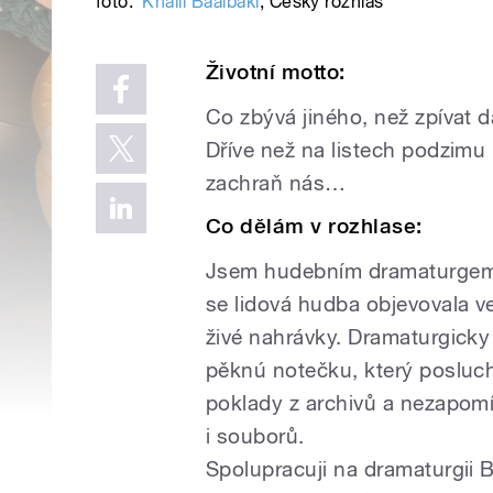
foto:
Khalil Baalbaki
,
Český rozhlas
Životní motto:
Co zbývá jiného, než zpívat dá
Dříve než na listech podzimu p
zachraň nás…
Co dělám v rozhlase:
Jsem hudebním dramaturgem fo
se lidová hudba objevovala ve
živé nahrávky. Dramaturgicky
pěknú notečku, který posluc
poklady z archivů a nezapomín
i souborů.
Spolupracuji na dramaturgii