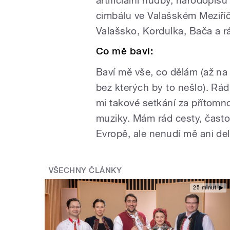
cimbálu ve Valašském Meziří
Valašsko, Kordulka, Bača a rá
Co mě baví:
Baví mě vše, co dělám (až na 
bez kterých by to nešlo). Rád
mi takové setkání za přítomno
muziky. Mám rád cesty, často 
Evropě, ale nenudí mě ani del
VŠECHNY ČLÁNKY
25 minut