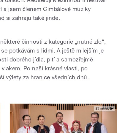
čí a jsem členem Cimbálové muziky
d si zahraju také jinde.
některé činnosti z kategorie „nutné zlo“,
 se potkávám s lidmi. A ještě milejším je
sti dobrého jídla, pití a samozřejmě
vlakem. Po naší krásné vlasti, po
ší výlety za hranice všedních dnů.
25 minut