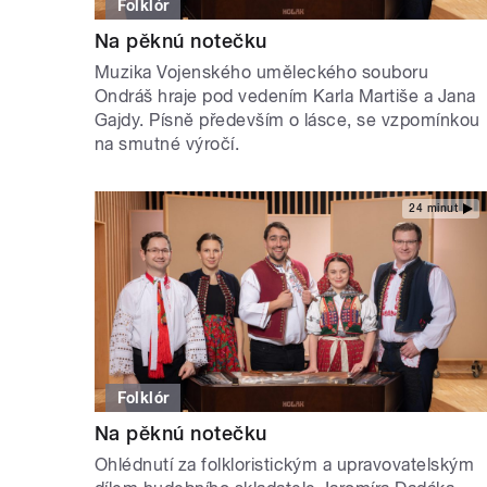
Folklór
Na pěknú notečku
Muzika Vojenského uměleckého souboru
Ondráš hraje pod vedením Karla Martiše a Jana
Gajdy. Písně především o lásce, se vzpomínkou
na smutné výročí.
24 minut
Folklór
Na pěknú notečku
Ohlédnutí za folkloristickým a upravovatelským