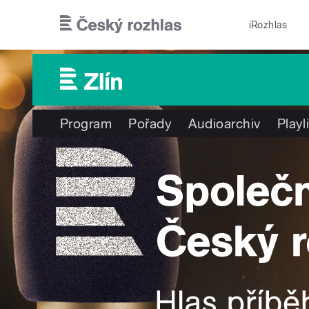
Přejít k hlavnímu obsahu
iRozhlas
Program
Pořady
Audioarchiv
Playl