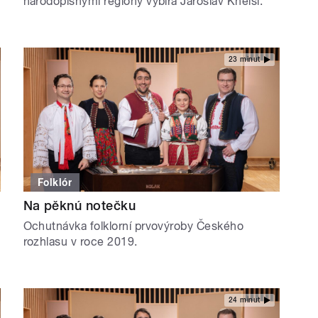
národopisnými regiony vybírá Jaroslav Kneisl.
23 minut
Folklór
Na pěknú notečku
Ochutnávka folklorní prvovýroby Českého
rozhlasu v roce 2019.
24 minut