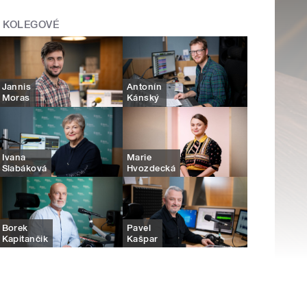
KOLEGOVÉ
Jannis
Antonín
Moras
Kánský
Ivana
Marie
Slabáková
Hvozdecká
Borek
Pavel
Kapitančik
Kašpar