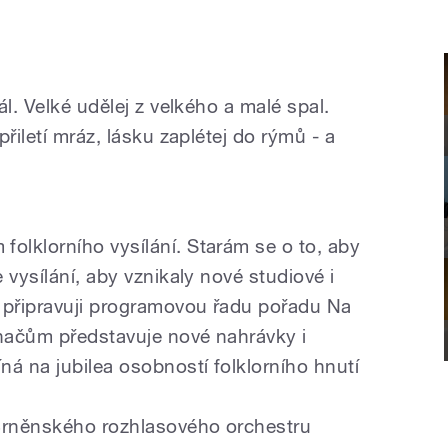
l. Velké udělej z velkého a malé spal.
řiletí mráz, lásku zaplétej do rýmů - a
lklorního vysílání. Starám se o to, aby
 vysílání, aby vznikaly nové studiové i
 připravuji programovou řadu pořadu Na
hačům představuje nové nahrávky i
á na jubilea osobností folklorního hnutí
 Brněnského rozhlasového orchestru