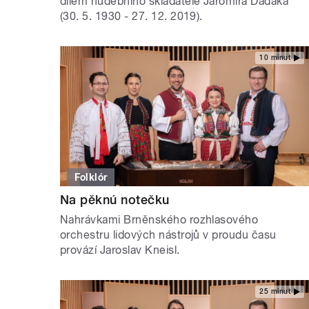
dílem hudebního skladatele Jaromíra Dadáka
(30. 5. 1930 - 27. 12. 2019).
10 minut
Folklór
Na pěknú notečku
Nahrávkami Brněnského rozhlasového
orchestru lidových nástrojů v proudu času
provází Jaroslav Kneisl.
25 minut