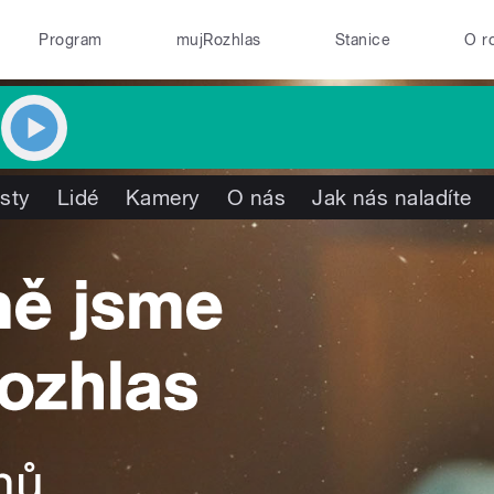
Program
mujRozhlas
Stanice
O r
isty
Lidé
Kamery
O nás
Jak nás naladíte