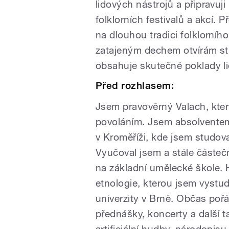
lidových nástrojů a připravu
folklorních festivalů a akcí.
na dlouhou tradici folklorníh
zatajeným dechem otvírám stu
obsahuje skutečné poklady l
Před rozhlasem:
Jsem pravověrný Valach, který
povoláním. Jsem absolventem
v Kroměříži, kde jsem studov
Vyučoval jsem a stále částeč
na základní umělecké škole. 
etnologie, kterou jsem vystu
univerzity v Brně. Občas po
přednášky, koncerty a další t
artificiální hudby, národopisu