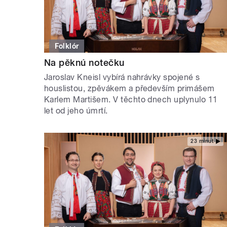
Folklór
Na pěknú notečku
Jaroslav Kneisl vybírá nahrávky spojené s
houslistou, zpěvákem a především primášem
Karlem Martišem. V těchto dnech uplynulo 11
let od jeho úmrtí.
23 minut