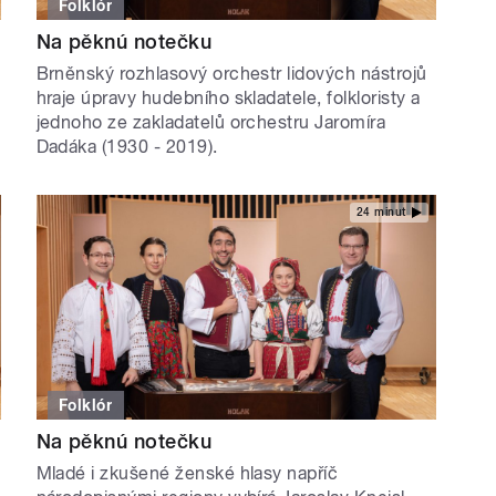
Folklór
Na pěknú notečku
Brněnský rozhlasový orchestr lidových nástrojů
hraje úpravy hudebního skladatele, folkloristy a
jednoho ze zakladatelů orchestru Jaromíra
Dadáka (1930 - 2019).
24 minut
Folklór
Na pěknú notečku
Mladé i zkušené ženské hlasy napříč