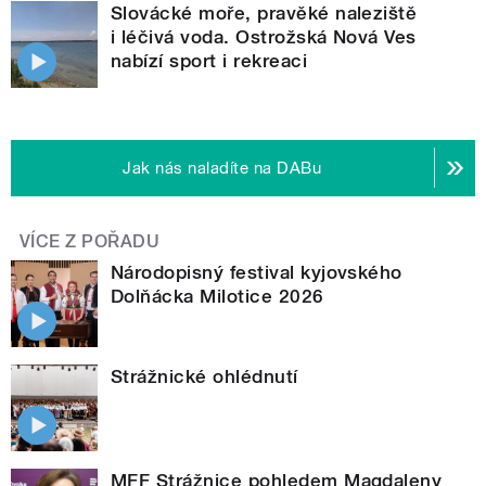
Slovácké moře, pravěké naleziště
i léčivá voda. Ostrožská Nová Ves
nabízí sport i rekreaci
Jak nás naladíte na DABu
VÍCE Z POŘADU
Národopisný festival kyjovského
Dolňácka Milotice 2026
Strážnické ohlédnutí
MFF Strážnice pohledem Magdaleny