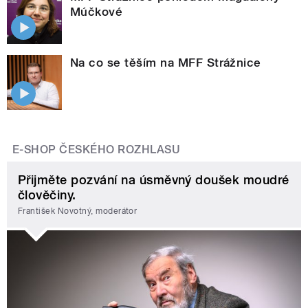
Múčkové
Na co se těším na MFF Strážnice
E-SHOP ČESKÉHO ROZHLASU
Přijměte pozvání na úsměvný doušek moudré
člověčiny.
František Novotný, moderátor