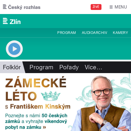
Přejít k hlavnímu obsahu
MENU
ŽIVĚ
PROGRAM
AUDIOARCHIV
KAMERY
Folklór
Program
Pořady
Více
…