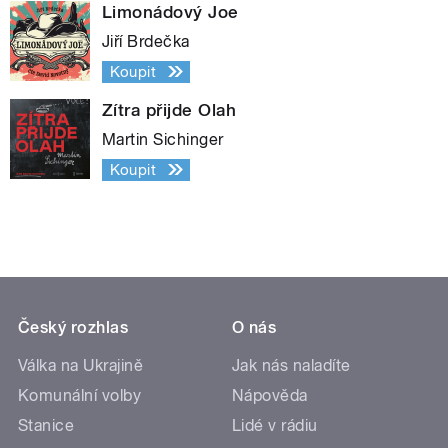
Limonádový Joe
Jiří Brdečka
Koupit
Zítra přijde Olah
Martin Sichinger
Koupit
Český rozhlas
O nás
Válka na Ukrajině
Jak nás naladíte
Komunální volby
Nápověda
Stanice
Lidé v rádiu