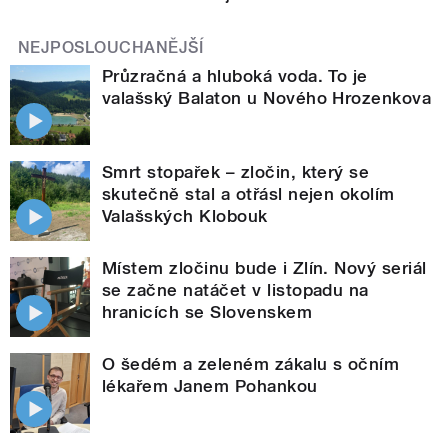
NEJPOSLOUCHANĚJŠÍ
Průzračná a hluboká voda. To je
valašský Balaton u Nového Hrozenkova
Smrt stopařek – zločin, který se
skutečně stal a otřásl nejen okolím
Valašských Klobouk
Místem zločinu bude i Zlín. Nový seriál
se začne natáčet v listopadu na
hranicích se Slovenskem
O šedém a zeleném zákalu s očním
lékařem Janem Pohankou