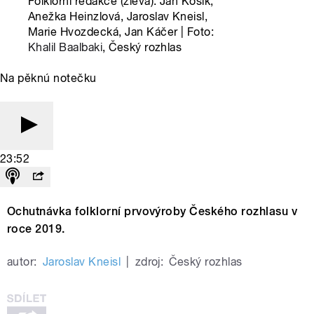
Folklorní redakce (zleva): Jan Kosík,
Anežka Heinzlová, Jaroslav Kneisl,
Marie Hvozdecká, Jan Káčer | Foto:
Khalil Baalbaki
, Český rozhlas
Na pěknú notečku
23:52
Ochutnávka folklorní prvovýroby Českého rozhlasu v
roce 2019.
autor:
Jaroslav Kneisl
|
zdroj:
Český rozhlas