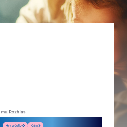
mujRozhlas
Hry a četby
Krimi