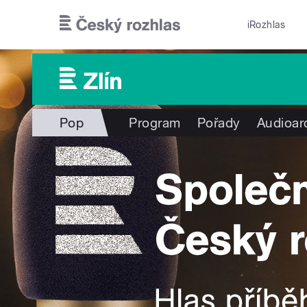
Přejít k hlavnímu obsahu
iRozhlas
Pop
Program
Pořady
Audioar