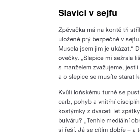
Slavíci v sejfu
Zpěvačka má na kontě tři stř
uložené prý bezpečně v sejfu. 
Musela jsem jim je ukázat.“ 
ovečky. „Slepice mi sežrala li
s manželem zvažujeme, jestli 
a o slepice se musíte starat 
Kvůli loňskému turné se pusti
carb, pohyb a vnitřní discipl
kostýmky z dvaceti let zpátky
bulváru? „Tenhle mediální obr
si řeší. Já se cítím dobře – a t