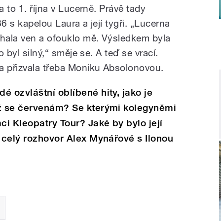
a to 1. října v Lucerně. Právě tady
6 s kapelou Laura a její tygři. „Lucerna
íhala ven a ofouklo mě. Výsledkem byla
o byl silný,“ směje se. A teď se vrací.
a přizvala třeba Moniku Absolonovou.
é ozvláštní oblíbené hity, jako je
yž se červenám? Se kterými kolegyněmi
ci Kleopatry Tour? Jaké by bylo její
i celý rozhovor Alex Mynářové s Ilonou