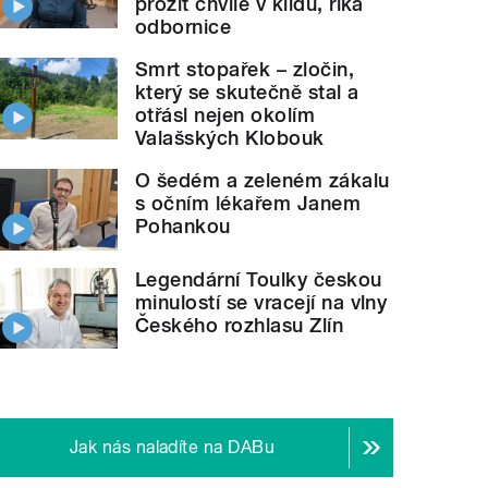
prožít chvíle v klidu, říká
odbornice
Smrt stopařek – zločin,
který se skutečně stal a
otřásl nejen okolím
Valašských Klobouk
O šedém a zeleném zákalu
s očním lékařem Janem
Pohankou
Legendární Toulky českou
minulostí se vracejí na vlny
Českého rozhlasu Zlín
Jak nás naladíte na DABu