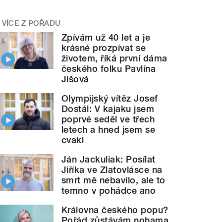
VÍCE Z POŘADU
Zpívám už 40 let a je
krásné prozpívat se
životem, říká první dáma
českého folku Pavlína
Jíšová
Olympijský vítěz Josef
Dostál: V kajaku jsem
poprvé seděl ve třech
letech a hned jsem se
cvakl
Ján Jackuliak: Posílat
Jiříka ve Zlatovlásce na
smrt mě nebavilo, ale to
temno v pohádce ano
Královna českého popu?
Pořád zůstávám nohama