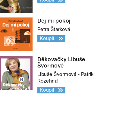
Dej mi pokoj
Petra Štarková
Koupit
Děkovačky Libuše
Švormové
Libuše Švormová - Patrik
Rozehnal
Koupit