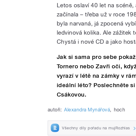
Letos oslaví 40 let na scéně, 
začínala – třeba už v roce 198
byla narvaná, já zpocená vyb
ledvinová kolika. Ale zážitek t
Chystá i nové CD a jako host
Jak si sama pro sebe pokažd
Tornero nebo Zavři oči, kd
vyrazí v létě na zámky v rám
ideální léto? Poslechněte s
Csákovou.
autoři:
Alexandra Mynářová
,
hoch
Všechny díly pořadu na mujRozhlas