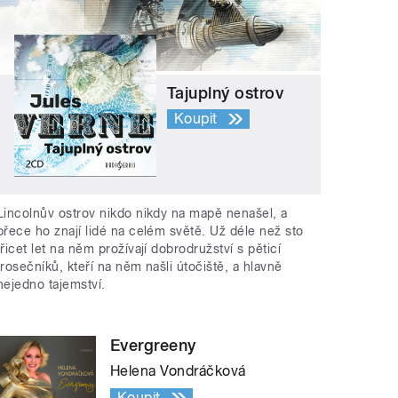
Tajuplný ostrov
Koupit
Lincolnův ostrov nikdo nikdy na mapě nenašel, a
přece ho znají lidé na celém světě. Už déle než sto
třicet let na něm prožívají dobrodružství s pěticí
trosečníků, kteří na něm našli útočiště, a hlavně
nejedno tajemství.
Evergreeny
Helena Vondráčková
Koupit