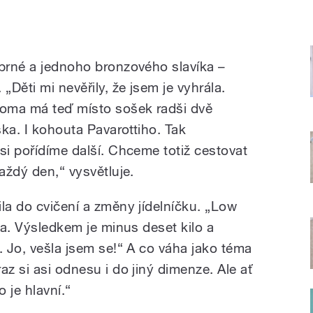
íbrné a jednoho bronzového slavíka –
„Děti mi nevěřily, že jsem je vyhrála.
Doma má teď místo sošek radši dvě
ška. I kohouta Pavarottiho. Tak
si pořídíme další. Chceme totiž cestovat
každý den,“ vysvětluje.
la do cvičení a změny jídelníčku. „Low
ína. Výsledkem je minus deset kilo a
. Jo, vešla jsem se!“ A co váha jako téma
az si asi odnesu i do jiný dimenze. Ale ať
o je hlavní.“