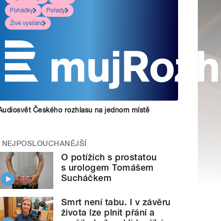
Pohádky
Pořady
Živé vysílání
Audiosvět Českého rozhlasu na jednom místě
NEJPOSLOUCHANĚJŠÍ
O potížích s prostatou
s urologem Tomášem
Sucháčkem
Smrt není tabu. I v závěru
života lze plnit přání a