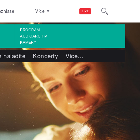
ozhlase
Více
ŽIVĚ
PROGRAM
AUDIOARCHIV
KAMERY
 naladíte
Koncerty
Více
…