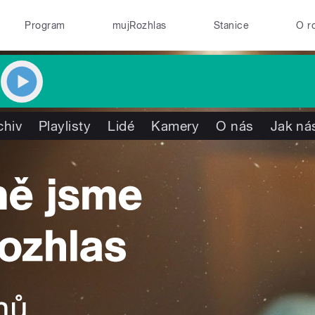
Program
mujRozhlas
Stanice
O r
chiv
Playlisty
Lidé
Kamery
O nás
Jak nás