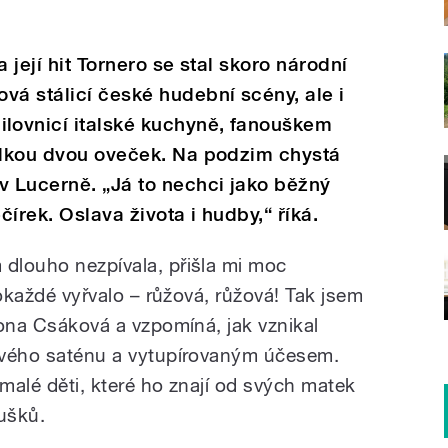
 její hit Tornero se stal skoro národní
vá stálicí české hudební scény, ale i
lovnicí italské kuchyně, fanouškem
telkou dvou oveček. Na podzim chystá
v Lucerně. „Já to nechci jako běžný
írek. Oslava života i hudby,“ říká.
 dlouho nezpívala, přišla mi moc
 pokaždé vyřvalo – růžová, růžová! Tak jsem
Ilona Csáková a vzpomíná, jak vznikal
žového saténu a vytupírovaným účesem.
 malé děti, které ho znají od svých matek
oušků.