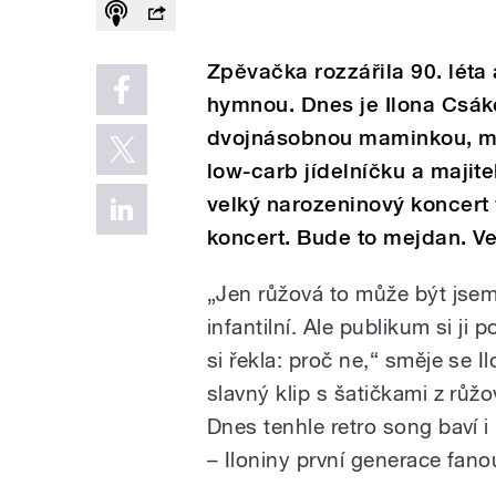
Zpěvačka rozzářila 90. léta a
hymnou. Dnes je Ilona Csáko
dvojnásobnou maminkou, mi
low-carb jídelníčku a maji
velký narozeninový koncert 
koncert. Bude to mejdan. Več
„Jen růžová to může být jsem
infantilní. Ale publikum si ji
si řekla: proč ne,“ směje se 
slavný klip s šatičkami z rů
Dnes tenhle retro song baví i
– Iloniny první generace fan