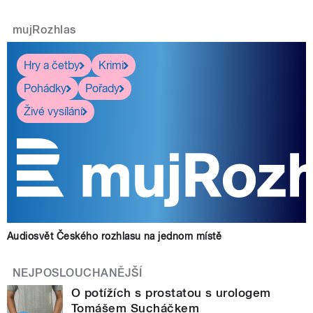
mujRozhlas
Hry a četby
Krimi
Pohádky
Pořady
Živé vysílání
Audiosvět Českého rozhlasu na jednom místě
NEJPOSLOUCHANĚJŠÍ
O potížích s prostatou s urologem
Tomášem Sucháčkem