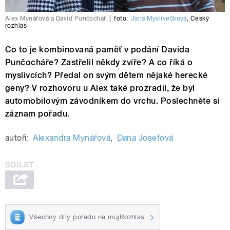
Alex Mynářová a David Punčochář
|
foto:
Jana Myslivečková
,
Český
rozhlas
Co to je kombinovaná paměť v podání Davida
Punčocháře?
Zastřelil někdy zvíře? A co říká o
myslivcích? Předal on svým dětem nějaké herecké
geny? V rozhovoru u Alex také prozradil, že byl
automobilovým závodníkem do vrchu. Poslechněte si
záznam pořadu.
autoři:
Alexandra Mynářová
,
Dana Josefová
Všechny díly pořadu na mujRozhlas