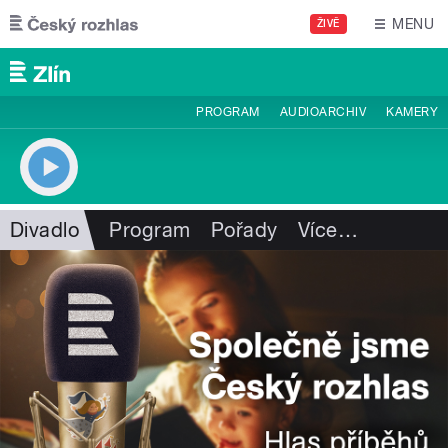
Přejít k hlavnímu obsahu
MENU
ŽIVĚ
PROGRAM
AUDIOARCHIV
KAMERY
Divadlo
Program
Pořady
Více
…