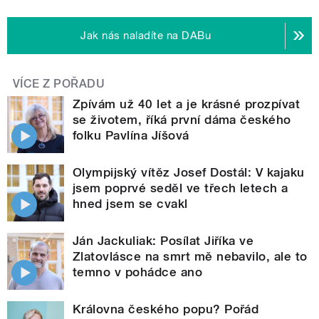
Jak nás naladíte na DABu
VÍCE Z POŘADU
Zpívám už 40 let a je krásné prozpívat
se životem, říká první dáma českého
folku Pavlína Jíšová
Olympijský vítěz Josef Dostál: V kajaku
jsem poprvé seděl ve třech letech a
hned jsem se cvakl
Ján Jackuliak: Posílat Jiříka ve
Zlatovlásce na smrt mě nebavilo, ale to
temno v pohádce ano
Královna českého popu? Pořád