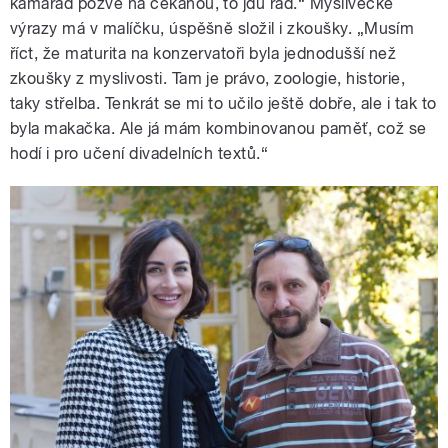
kamarád pozve na čekanou, to jdu rád.“ Myslivecké
výrazy má v malíčku, úspěšně složil i zkoušky. „Musím
říct, že maturita na konzervatoři byla jednodušší než
zkoušky z myslivosti. Tam je právo, zoologie, historie,
taky střelba. Tenkrát se mi to učilo ještě dobře, ale i tak to
byla makačka. Ale já mám kombinovanou paměť, což se
hodí i pro učení divadelních textů.“