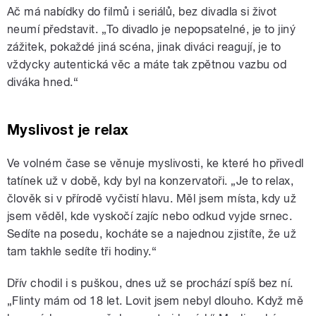
Ač má nabídky do filmů i seriálů, bez divadla si život
neumí představit. „To divadlo je nepopsatelné, je to jiný
zážitek, pokaždé jiná scéna, jinak diváci reagují, je to
vždycky autentická věc a máte tak zpětnou vazbu od
diváka hned.“
Myslivost je relax
Ve volném čase se věnuje myslivosti, ke které ho přivedl
tatínek už v době, kdy byl na konzervatoři. „Je to relax,
člověk si v přírodě vyčistí hlavu. Měl jsem místa, kdy už
jsem věděl, kde vyskočí zajíc nebo odkud vyjde srnec.
Sedíte na posedu, kocháte se a najednou zjistíte, že už
tam takhle sedíte tři hodiny.“
Dřív chodil i s puškou, dnes už se prochází spíš bez ní.
„Flinty mám od 18 let. Lovit jsem nebyl dlouho. Když mě