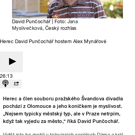
David Punčochář | Foto:
Jana
Myslivečková
, Český rozhlas
Herec David Punčochář hostem Alex Mynářové
26:13
Herec a člen souboru pražského Švandova divadla
pochází z Olomouce a jeho koníčkem je myslivost.
„Nejsem typicky městský typ, ale v Praze netrpím,
když tak vyjedu za město,“ říká David Punčochář.
Vidět jste ho mohli v televizních seriálech Dáma a král