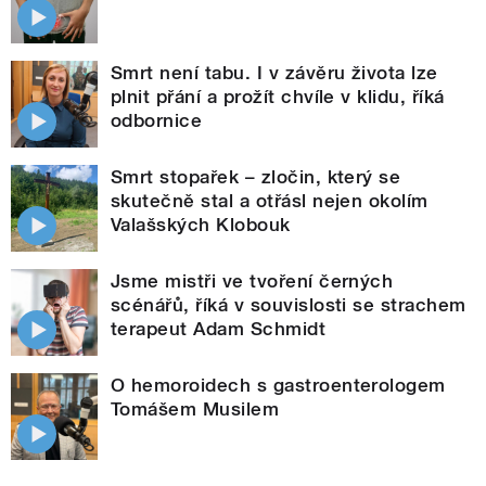
Smrt není tabu. I v závěru života lze
plnit přání a prožít chvíle v klidu, říká
odbornice
Smrt stopařek – zločin, který se
skutečně stal a otřásl nejen okolím
Valašských Klobouk
Jsme mistři ve tvoření černých
scénářů, říká v souvislosti se strachem
terapeut Adam Schmidt
O hemoroidech s gastroenterologem
Tomášem Musilem