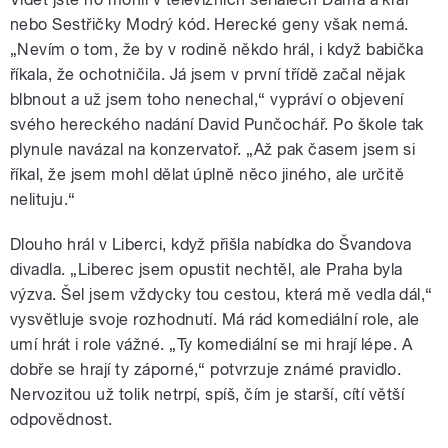
nebo Sestřičky Modrý kód. Herecké geny však nemá.
„Nevím o tom, že by v rodině někdo hrál, i když babička
říkala, že ochotničila. Já jsem v první třídě začal nějak
blbnout a už jsem toho nenechal,“ vypráví o objevení
svého hereckého nadání David Punčochář. Po škole tak
plynule navázal na konzervatoř. „Až pak časem jsem si
říkal, že jsem mohl dělat úplně něco jiného, ale určitě
nelituju.“
Dlouho hrál v Liberci, když přišla nabídka do Švandova
divadla. „Liberec jsem opustit nechtěl, ale Praha byla
výzva. Šel jsem vždycky tou cestou, která mě vedla dál,“
vysvětluje svoje rozhodnutí. Má rád komediální role, ale
umí hrát i role vážné. „Ty komediální se mi hrají lépe. A
dobře se hrají ty záporné,“ potvrzuje známé pravidlo.
Nervozitou už tolik netrpí, spíš, čím je starší, cítí větší
odpovědnost.