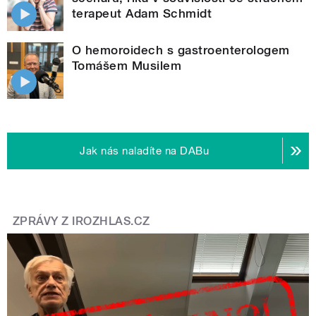
terapeut Adam Schmidt
O hemoroidech s gastroenterologem
Tomášem Musilem
Jak nás naladíte na DABu
ZPRÁVY Z IROZHLAS.CZ