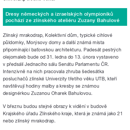
Dresy německých a izraelských olympioniků
pochází ze zlínského ateliéru Zuzany Bahulové
Zlínský mrakodrap, Kolektivní dům, typické cihlové
půldomky, Morýsovy domy a další známá místa
připomínající baťovskou architekturu. Padesát pestrých
olejomaleb bude od 31. ledna do 13. února vystaveno
v předsálí Jednacího sálu Senátu Parlamentu ČR.
Intenzivně na nich pracovala zhruba šedesátka
posluchačů zlínské Univerzity třetího věku UTB, kteří
navštěvují hodiny malby a kresby se známou
designérkou Zuzanou Oharek Bahulovou.
V březnu budou stejné obrazy k vidění v budově
Krajského úřadu Zlínského kraje, která je známá jako 21
nebo zlínský mrakodrap.