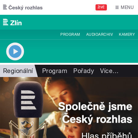
Přejít k hlavnímu obsahu
MENU
ŽIVĚ
PROGRAM
AUDIOARCHIV
KAMERY
Regionální
Program
Pořady
Více
…