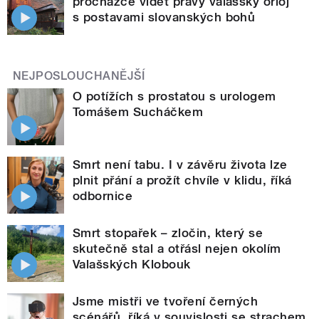
procházce vidět pravý valašský orloj
s postavami slovanských bohů
NEJPOSLOUCHANĚJŠÍ
O potížích s prostatou s urologem
Tomášem Sucháčkem
Smrt není tabu. I v závěru života lze
plnit přání a prožít chvíle v klidu, říká
odbornice
Smrt stopařek – zločin, který se
skutečně stal a otřásl nejen okolím
Valašských Klobouk
Jsme mistři ve tvoření černých
scénářů, říká v souvislosti se strachem