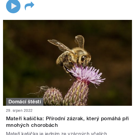
Domácí štěstí
29. srpen 2022
Mateří kašička: Přírodní zázrak, který pomáhá při
mnohých chorobách
Mateří kašička je jedním ze vzácných včelích