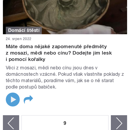
Domácí štěstí
24. srpen 2022
Máte doma nějaké zapomenuté předměty
z mosazi, mědi nebo cínu? Dodejte jim lesk
i pomocí kořalky
Věci z mosazi, mědi nebo cínu jsou dnes v
domácnostech vzácné. Pokud však vlastníte poklady z
těchto materiálů, poradíme vám, jak se o ně starat
podle postupů babiček.
STRÁNKY
9
n
zí