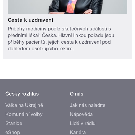
Cesta k uzdravení
Příběhy medicíny podle skutečných událostí s
předními lékaři Česka. Hlavní linkou pořadu jsou
příběhy pacientů, jejich cesta k uzdravení pod
dohledem ošetřujícího lékaře.
Český rozhlas
O nás
Válka na Ukrajině
Jak nás naladíte
Komunální volby
Nápověda
Stanice
Lidé v rádiu
eShop
Kariéra