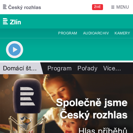
Přejít k hlavnímu obsahu
MENU
ŽIVĚ
PROGRAM
AUDIOARCHIV
KAMERY
Domácí štěstí I. Hüttnerové
Program
Pořady
Více
…