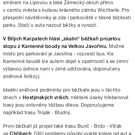
směrem na Lipovou a také Zámecký okruh přímo
v centru města s kulisou krásného zámku Wichterle. Pro
přespolní návštěvníky je zde i parkoviště v těsné blízkosti
parku. Stačí u auta nazout běžky a vyrazit.
V Bílých Karpatech hlásí „skalní“ běžkaři projetou
stopu z Kamenné boudy na
Velkou Javořinu
.
Možné
místo pro parkování je Javořina - rozcestí bus. Ke
Kamenné boudě lze autem dojet s opatrností a se zimní
výbavou (silnice není v zimě udržována, doporučeny
sněhové řetězy).
Ideální sněhové podmínky pro běžkaře jsou v těchto
dnech v
Hostýnských vrších
, některé úseky hřebenové
trasy jsou ovlivněny těžbou dřeva. Doporučujeme
například trasu Troják - Bludný.
První běžkaři již projeli také trasu Bunč - Brdo - Vlčák
ve
Chřibech
. Dílčí problémy působí vyjeté koleje od aut a