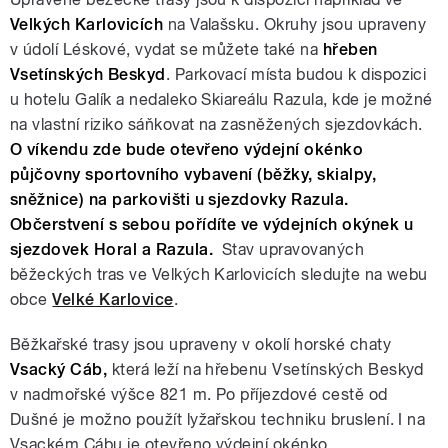
Velkých Karlovicích
na Valašsku. Okruhy jsou upraveny
v údolí Léskové, vydat se můžete také na
hřeben
Vsetínských Beskyd
. Parkovací místa budou k dispozici
u hotelu Galík a nedaleko Skiareálu Razula, kde je možné
na vlastní riziko sáňkovat na zasněžených sjezdovkách.
O víkendu zde bude otevřeno výdejní okénko
půjčovny sportovního vybavení (běžky, skialpy,
sněžnice) na parkovišti u sjezdovky Razula.
Občerstvení s sebou pořídíte ve výdejních okýnek u
sjezdovek Horal a Razula.
Stav upravovaných
běžeckých tras ve Velkých Karlovicích sledujte na webu
obce
Velké Karlovice
.
Běžkařské trasy jsou upraveny v okolí horské chaty
Vsacký Cáb,
která leží na hřebenu Vsetínských Beskyd
v nadmořské výšce 821 m. Po příjezdové cestě od
Dušné je možno použít lyžařskou techniku bruslení. I na
Vsackém Cábu je otevřeno výdejní okénko