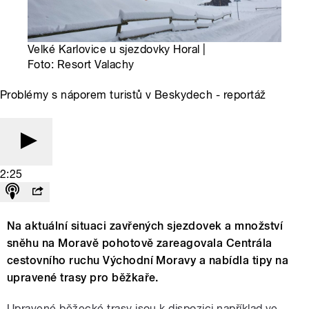
Velké Karlovice u sjezdovky Horal |
Foto: Resort Valachy
Problémy s náporem turistů v Beskydech - reportáž
2:25
Na aktuální situaci zavřených sjezdovek a množství
sněhu na Moravě pohotově zareagovala Centrála
cestovního ruchu Východní Moravy a nabídla tipy na
upravené trasy pro běžkaře.
Upravené běžecké trasy jsou k dispozici například ve