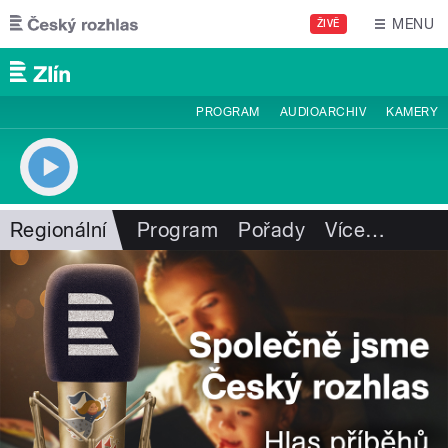
Přejít k hlavnímu obsahu
MENU
ŽIVĚ
PROGRAM
AUDIOARCHIV
KAMERY
Regionální
Program
Pořady
Více
…