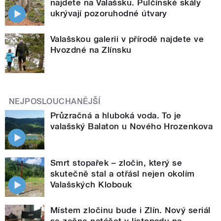
najdete na Valašsku. Pulčínské skály
ukrývají pozoruhodné útvary
Valašskou galerii v přírodě najdete ve
Hvozdné na Zlínsku
NEJPOSLOUCHANĚJŠÍ
Průzračná a hluboká voda. To je
valašský Balaton u Nového Hrozenkova
Smrt stopařek – zločin, který se
skutečně stal a otřásl nejen okolím
Valašských Klobouk
Místem zločinu bude i Zlín. Nový seriál
se začne natáčet v listopadu na