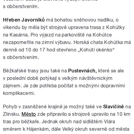
s občerstvením.
Hřeben Javorníků
má bohatou sněhovou nadílku, o
víkendu by měla být strojově upravena trasa z Kohútky
na Kasárna. Pro výjezd na parkoviště na Kohútce
nezapomeňte na zimní výbavu. Horská chata Kohútka má
denně od 10 do 17 hod otevřeno „Kohútí okénko“
s občerstvením.
Běžkařské trasy jsou také na
Pustevnách,
které se ale
v poslední době potýkají s velkým návštěvnickým
zájmem. Je zde potřeba počítat s možnými dopravními
komplikacemi.
Pohyb v zasněžené krajině je možný také ve
Slavičíně
na
Zlínsku.
Město
zde připravilo a strojově upravilo na 10 km
tras pro běžkaře. Jednak okruh nad sídlištěm Vlára
směrem k Hájenkám, dále Velký okruh severně od města