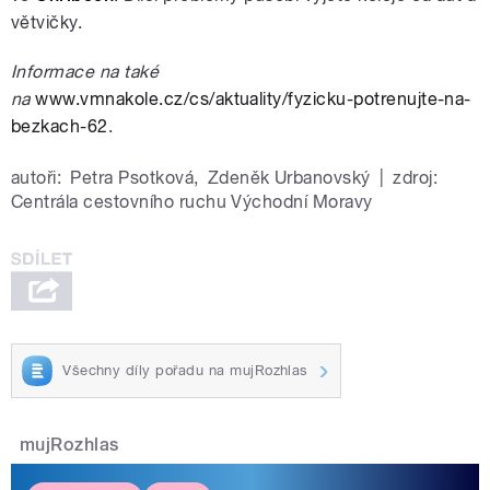
větvičky.
Informace na také
na
www.vmnakole.cz/cs/aktuality/fyzicku-potrenujte-na-
bezkach-62
.
autoři:
Petra Psotková
,
Zdeněk Urbanovský
|
zdroj:
Centrála cestovního ruchu Východní Moravy
Všechny díly pořadu na mujRozhlas
mujRozhlas