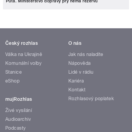
Půta. Ministerstvo dopravy prý nemá rezervu
Český rozhlas
O nás
Válka na Ukrajině
Jak nás naladíte
Komunální volby
Nápověda
Stanice
Lidé v rádiu
eShop
Kariéra
Kontakt
Rozhlasový poplatek
mujRozhlas
Živé vysílání
Audioarchiv
Podcasty