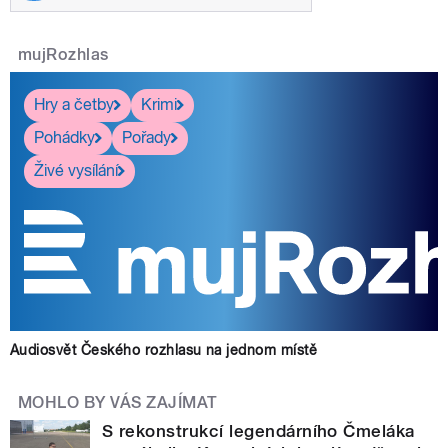
mujRozhlas
Hry a četby
Krimi
Pohádky
Pořady
Živé vysílání
Audiosvět Českého rozhlasu na jednom místě
MOHLO BY VÁS ZAJÍMAT
S rekonstrukcí legendárního Čmeláka