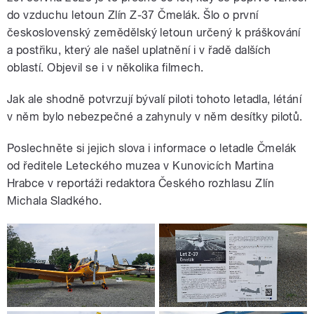
do vzduchu letoun Zlín Z-37 Čmelák. Šlo o první
československý zemědělský letoun určený k práškování
a postřiku, který ale našel uplatnění i v řadě dalších
oblastí. Objevil se i v několika filmech.
Jak ale shodně potvrzují bývalí piloti tohoto letadla, létání
v něm bylo nebezpečné a zahynuly v něm desítky pilotů.
Poslechněte si jejich slova i informace o letadle Čmelák
od ředitele Leteckého muzea v Kunovicích Martina
Hrabce v reportáži redaktora Českého rozhlasu Zlín
Michala Sladkého.