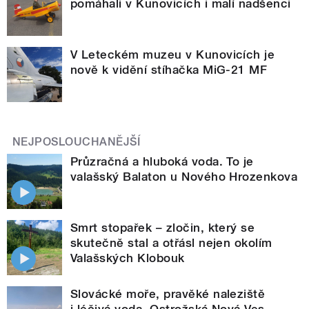
pomáhali v Kunovicích i malí nadšenci
V Leteckém muzeu v Kunovicích je
nově k vidění stíhačka MiG-21 MF
NEJPOSLOUCHANĚJŠÍ
Průzračná a hluboká voda. To je
valašský Balaton u Nového Hrozenkova
Smrt stopařek – zločin, který se
skutečně stal a otřásl nejen okolím
Valašských Klobouk
Slovácké moře, pravěké naleziště
i léčivá voda. Ostrožská Nová Ves