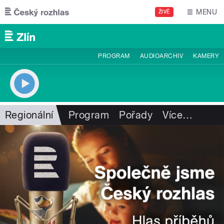
Přejít k hlavnímu obsahu
MENU
ŽIVĚ
PROGRAM
AUDIOARCHIV
KAMERY
Regionální
Program
Pořady
Více
…