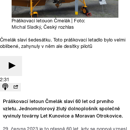
Práškovací letouon Čmelák | Foto:
Michal Sladký
, Český rozhlas
Čmelák slaví šedesátku. Toto práškovací letadlo bylo velmi
oblíbené, zahynuly v něm ale desítky pilotů
2:31
Práškovací letoun Čmelák slaví 60 let od prvního
vzletu. Jednomotorový žlutý dolnoplošník společně
vyvinuly továrny Let Kunovice a Moravan Otrokovice.
29. června 2023 je to přesně 60 let, kdy se poprvé vznesl