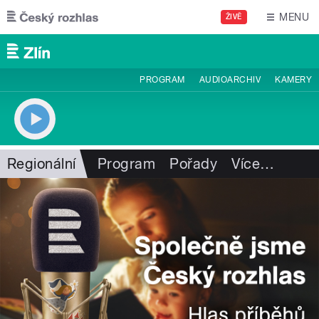
Přejít k hlavnímu obsahu
MENU
ŽIVĚ
PROGRAM
AUDIOARCHIV
KAMERY
Regionální
Program
Pořady
Více
…