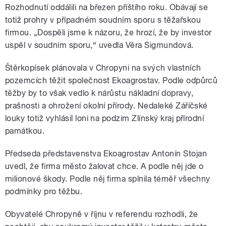
Rozhodnutí oddálili na březen příštího roku. Obávají se
totiž prohry v případném soudním sporu s těžařskou
firmou. „Dospěli jsme k názoru, že hrozí, že by investor
uspěl v soudním sporu,“ uvedla Věra Sigmundová.
Štěrkopísek plánovala v Chropyni na svých vlastních
pozemcích těžit společnost Ekoagrostav. Podle odpůrců
těžby by to však vedlo k nárůstu nákladní dopravy,
prašnosti a ohrožení okolní přírody. Nedaleké Záříčské
louky totiž vyhlásil loni na podzim Zlínský kraj přírodní
památkou.
Předseda představenstva Ekoagrostav Antonín Stojan
uvedl, že firma město žalovat chce. A podle něj jde o
milionové škody. Podle něj firma splnila téměř všechny
podmínky pro těžbu.
Obyvatelé Chropyně v říjnu v referendu rozhodli, že