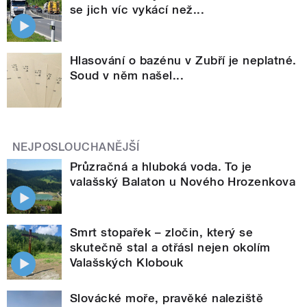
se jich víc vykácí než...
Hlasování o bazénu v Zubří je neplatné.
Soud v něm našel...
NEJPOSLOUCHANĚJŠÍ
Průzračná a hluboká voda. To je
valašský Balaton u Nového Hrozenkova
Smrt stopařek – zločin, který se
skutečně stal a otřásl nejen okolím
Valašských Klobouk
Slovácké moře, pravěké naleziště