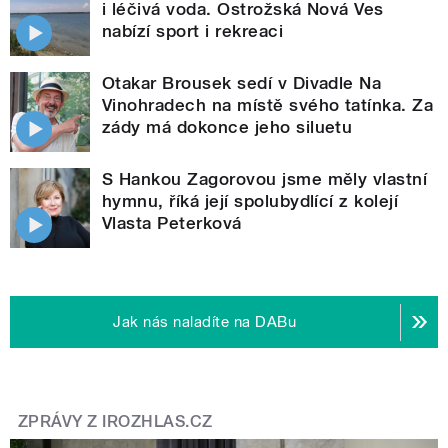
i léčivá voda. Ostrožská Nová Ves
nabízí sport i rekreaci
Otakar Brousek sedí v Divadle Na
Vinohradech na místě svého tatínka. Za
zády má dokonce jeho siluetu
S Hankou Zagorovou jsme měly vlastní
hymnu, říká její spolubydlící z kolejí
Vlasta Peterková
Jak nás naladíte na DABu
ZPRÁVY Z IROZHLAS.CZ