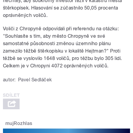
nechtějí, aby soukromý investor těžil v katastru města
štěrkopísek. Hlasování se zúčastnilo 50,05 procenta
oprávněných voličů.
Voliči z Chropyně odpovídali při referendu na otázku:
"Souhlasíte s tím, aby město Chropyně ve své
samostatné působnosti změnou územního plánu
zamezilo těžbě štěrkopísku v lokalitě Hejtman?" Proti
těžbě se vyslovilo 1648 voličů, pro těžbu bylo 305 lidí.
Celkem je v Chropyni 4072 oprávněných voličů.
autor:
Pavel Sedláček
mujRozhlas