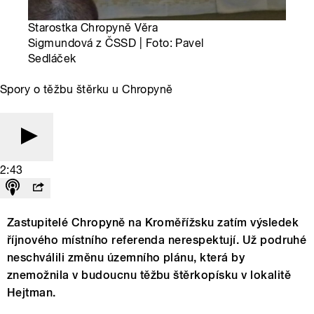
Starostka Chropyně Věra
Sigmundová z ČSSD | Foto: Pavel
Sedláček
Spory o těžbu štěrku u Chropyně
2:43
Zastupitelé Chropyně na Kroměřížsku zatím výsledek
říjnového místního referenda nerespektují. Už podruhé
neschválili změnu územního plánu, která by
znemožnila v budoucnu těžbu štěrkopísku v lokalitě
Hejtman.