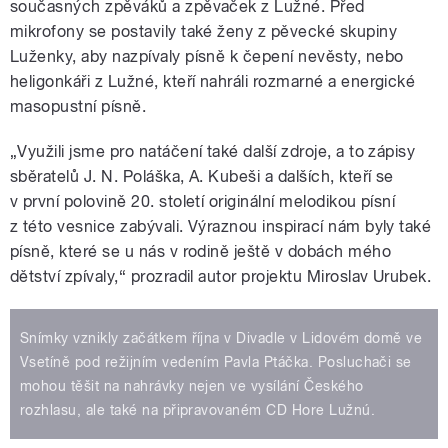
současných zpěváků a zpěvaček z Lužné. Před
mikrofony se postavily také ženy z pěvecké skupiny
Luženky, aby nazpívaly písně k čepení nevěsty, nebo
heligonkáři z Lužné, kteří nahráli rozmarné a energické
masopustní písně.
„Využili jsme pro natáčení také další zdroje, a to zápisy
sběratelů J. N. Poláška, A. Kubeši a dalších, kteří se
v první polovině 20. století originální melodikou písní
z této vesnice zabývali. Výraznou inspirací nám byly také
písně, které se u nás v rodině ještě v dobách mého
dětství zpívaly,“ prozradil autor projektu Miroslav Urubek.
Snímky vznikly začátkem října v Divadle v Lidovém domě ve
Vsetíně pod režijním vedením Pavla Ptáčka. Posluchači se
mohou těšit na nahrávky nejen ve vysílání Českého
rozhlasu, ale také na připravovaném CD Hore Lužnú.