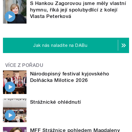
S Hankou Zagorovou jsme měly vlastní
hymnu, říká její spolubydlící z kolejí
Vlasta Peterková
Jak nás naladíte na DABu
VÍCE Z POŘADU
Národopisný festival kyjovského
Dolňácka Milotice 2026
Strážnické ohlédnutí
MFF Strážnice pohledem Magdaleny