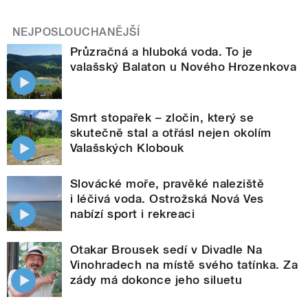
NEJPOSLOUCHANĚJŠÍ
Průzračná a hluboká voda. To je
valašský Balaton u Nového Hrozenkova
Smrt stopařek – zločin, který se
skutečně stal a otřásl nejen okolím
Valašských Klobouk
Slovácké moře, pravěké naleziště
i léčivá voda. Ostrožská Nová Ves
nabízí sport i rekreaci
Otakar Brousek sedí v Divadle Na
Vinohradech na místě svého tatínka. Za
zády má dokonce jeho siluetu