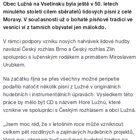
Obec Lužná na Vsetínsku byla ještě v 50. letech
minulého století cílem sběratelů lidových písní z celé
Moravy. V současnosti už o bohaté písňové tradici ve
vesnici ví z tamních obyvatel jen málokdo.
V rámci podpory vzniku nových nahrávek lidové hudby
navázal Český rozhlas Brno a Český rozhlas Zlín
spolupráci s luženským rodákem a primášem Miroslavem
Urubkem.
Na začátku října se přes všechny možné peripetie
podařilo natočit několik písní z Lužné v originálních
hudebních i instrumentálních úpravách. Výsledkem této
práce by mělo být CD s názvem Hore Lužnú, které
vznikne ve spolupráci s Českým rozhlasem a obcí Lužná.
„Jsem moc rád, že v letošním roce může vzniknout
celkem pět rozdílných a zajímavých hudebních projektů,
které jsou obrazem buď současné hudební tradice na