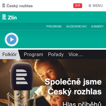
Přejít k hlavnímu obsahu
MENU
ŽIVĚ
PROGRAM
AUDIOARCHIV
KAMERY
Folklór
Program
Pořady
Více
…