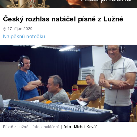
Český rozhlas natáčel písně z Lužné
17. říjen 2020
Na pěknú notečku
Písně z Lužné - foto z natáčení
|
foto:
Michal Kovář