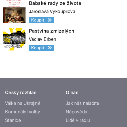
Babské rady ze života
Jaroslava Vykoupilová
Koupit
Pastvina zmizelých
Václav Erben
Koupit
Český rozhlas
O nás
Válka na Ukrajině
Jak nás naladíte
Komunální volby
Nápověda
Stanice
Lidé v rádiu