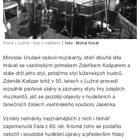
Písně z Lužné - foto z natáčení
|
foto:
Michal Kovář
Miroslav Urubek oslovil muzikanty, kteří dlouhá léta
hrávali se vsetínským primášem Zdeňkem Kašparem a
stále drží jeho styl, potažmo styl luženských hudců.
Zdeněk Kašpar totiž v 50. letech v Lužné provedl
rozsáhlé písňové sběry a záznamy stylu hry zdejších
muzikantů, jež se později objevily v hudebních a
tanečních číslech vsetínského souboru Jasénka.
Vznikly nahrávky nejznámějších z nich i téměř
zapomenutá čísla z 60. let. Kromě toho se podařilo
natočit i soudobé hudební úpravy a především hlasy