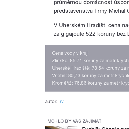
průměrnou domácnost úsporu
představenstva firmy Michal
V Uherském Hradišti cena nao
za gigajoule 522 koruny bez 
Cena vody v kraji:
Zlínsko: 85,71 koruny za metr krych
Uherské Hradiště: 78,54 koruny za 
Vsetín: 80,73 koruny za metr krych
Kroměříž: 76,86 koruny za metr kry
autor:
rv
MOHLO BY VÁS ZAJÍMAT