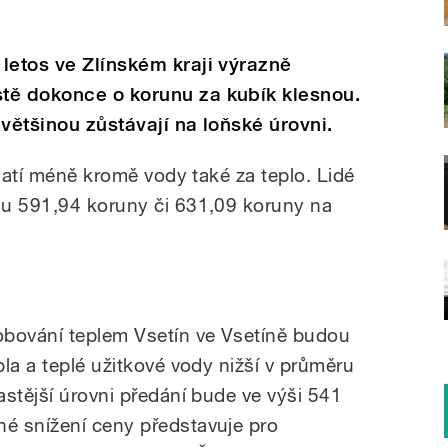
letos ve Zlínském kraji výrazně
tě dokonce o korunu za kubík klesnou.
 většinou zůstávají na loňské úrovni.
platí méně kromě vody také za teplo. Lidé
su 591,94 koruny či 631,09 koruny na
obování teplem Vsetín ve Vsetíně budou
la a teplé užitkové vody nižší v průměru
astější úrovni předání bude ve výši 541
é snížení ceny představuje pro