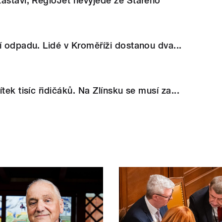
astaví, RegioJet nevyjede ze Starého
í odpadu. Lidé v Kroměříži dostanou dva...
tek tisíc řidičáků. Na Zlínsku se musí za...