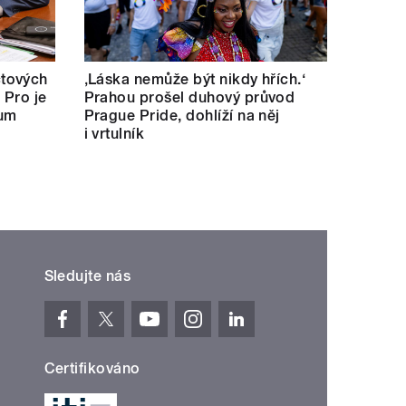
tových
‚Láska nemůže být nikdy hřích.‘
 Pro je
Prahou prošel duhový průvod
kum
Prague Pride, dohlíží na něj
i vrtulník
Sledujte nás
Certifikováno