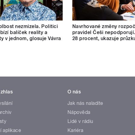
blbost nezmizela. Politici
Navrhované změny rozpoč
ízí balíček reality a
pravidel Češi nepodporují.
ity v jednom, glosuje Vávra
28 procent, ukazuje průz
zhlas
O nás
ysílání
Jak nás naladíte
rchiv
Nápověda
sty
Lidé v rádiu
í aplikace
Kariéra