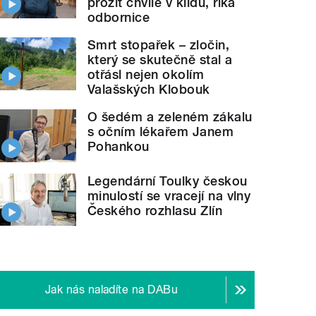
prožít chvíle v klidu, říká
odbornice
Smrt stopařek – zločin,
který se skutečně stal a
otřásl nejen okolím
Valašských Klobouk
O šedém a zeleném zákalu
s očním lékařem Janem
Pohankou
Legendární Toulky českou
minulostí se vracejí na vlny
Českého rozhlasu Zlín
Jak nás naladíte na DABu