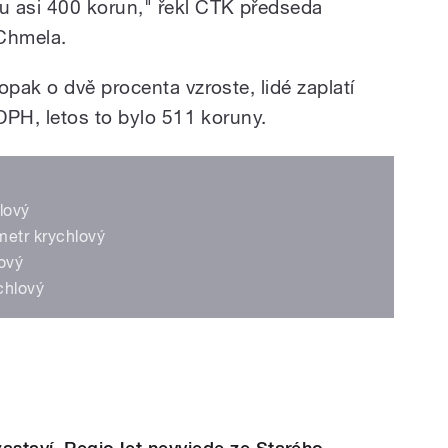
 asi 400 korun," řekl ČTK předseda
 Chmela.
pak o dvě procenta vzroste, lidé zaplatí
DPH, letos to bylo 511 koruny.
lový
metr krychlový
lový
chlový