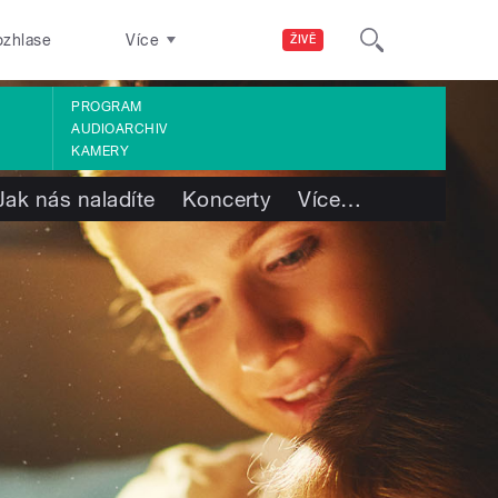
ozhlase
Více
ŽIVĚ
PROGRAM
AUDIOARCHIV
KAMERY
Jak nás naladíte
Koncerty
Více
…