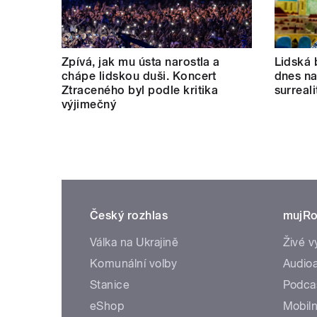
Zpívá, jak mu ústa narostla a
Lidská 
chápe lidskou duši. Koncert
dnes nab
Ztraceného byl podle kritika
surreal
výjimečný
Český rozhlas
mujRo
Válka na Ukrajině
Živé v
Komunální volby
Audioa
Stanice
Podca
eShop
Mobiln