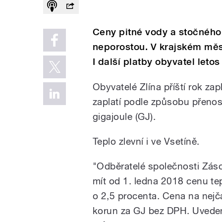
Ceny pitné vody a stočného 
neporostou. V krajském měs
I další platby obyvatel letos
Obyvatelé Zlína příští rok za
zaplatí podle způsobu přeno
gigajoule (GJ).
Teplo zlevní i ve Vsetíně.
"Odběratelé společnosti Zás
mít od 1. ledna 2018 cenu tep
o 2,5 procenta. Cena na nejč
korun za GJ bez DPH. Uveden