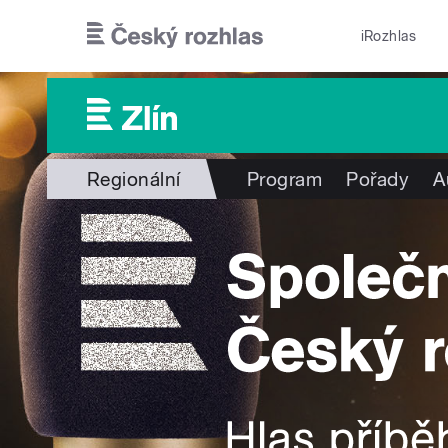
Přejít k hlavnímu obsahu
iRozhlas
Regionální
Program
Pořady
A