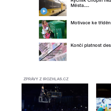
Rychlík Chopin nez
Města....
Motivace ke tříděn
Končí platnost desí
ZPRÁVY Z IROZHLAS.CZ