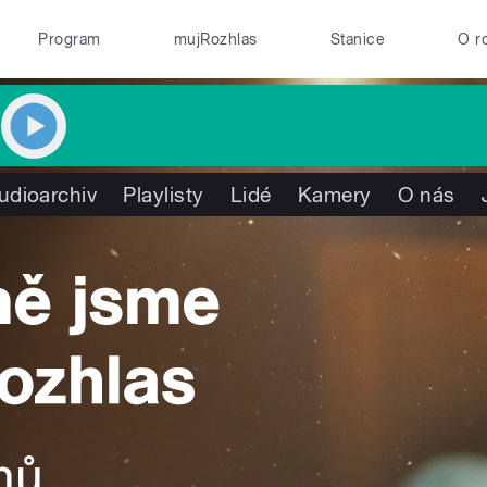
Program
mujRozhlas
Stanice
O r
udioarchiv
Playlisty
Lidé
Kamery
O nás