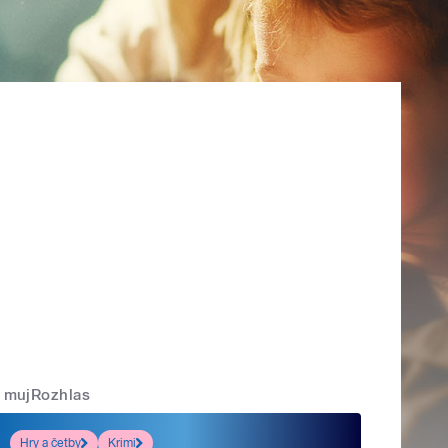
mujRozhlas
Hry a četby
Krimi