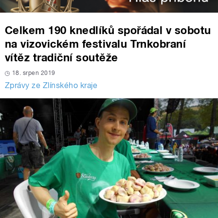
Celkem 190 knedlíků spořádal v sobotu
na vizovickém festivalu Trnkobraní
vítěz tradiční soutěže
18. srpen 2019
Zprávy ze Zlínského kraje