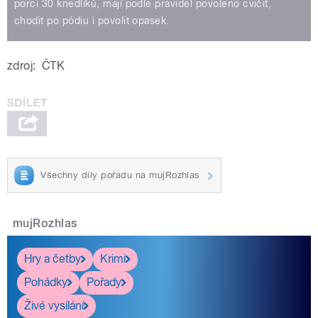
porcí 30 knedlíků, mají podle pravidel povoleno cvičit,
chodit po pódiu i povolit opasek.
zdroj:
ČTK
Všechny díly pořadu na mujRozhlas
mujRozhlas
Hry a četby
Krimi
Pohádky
Pořady
Živé vysílání