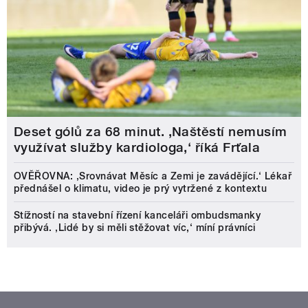
Deset gólů za 68 minut. ,Naštěstí nemusím
využívat služby kardiologa,‘ říká Frťala
OVĚŘOVNA: ‚Srovnávat Měsíc a Zemi je zavádějící.‘ Lékař
přednášel o klimatu, video je prý vytržené z kontextu
Stížností na stavební řízení kanceláři ombudsmanky
přibývá. ‚Lidé by si měli stěžovat víc,‘ míní právníci