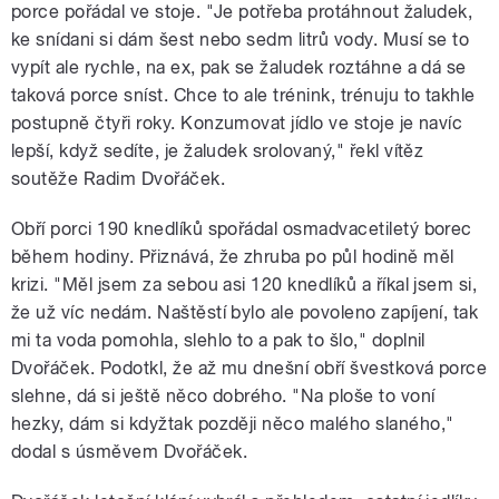
porce pořádal ve stoje. "Je potřeba protáhnout žaludek,
ke snídani si dám šest nebo sedm litrů vody. Musí se to
vypít ale rychle, na ex, pak se žaludek roztáhne a dá se
taková porce sníst. Chce to ale trénink, trénuju to takhle
postupně čtyři roky. Konzumovat jídlo ve stoje je navíc
lepší, když sedíte, je žaludek srolovaný," řekl vítěz
soutěže Radim Dvořáček.
Obří porci 190 knedlíků spořádal osmadvacetiletý borec
během hodiny. Přiznává, že zhruba po půl hodině měl
krizi. "Měl jsem za sebou asi 120 knedlíků a říkal jsem si,
že už víc nedám. Naštěstí bylo ale povoleno zapíjení, tak
mi ta voda pomohla, slehlo to a pak to šlo," doplnil
Dvořáček. Podotkl, že až mu dnešní obří švestková porce
slehne, dá si ještě něco dobrého. "Na ploše to voní
hezky, dám si kdyžtak později něco malého slaného,"
dodal s úsměvem Dvořáček.