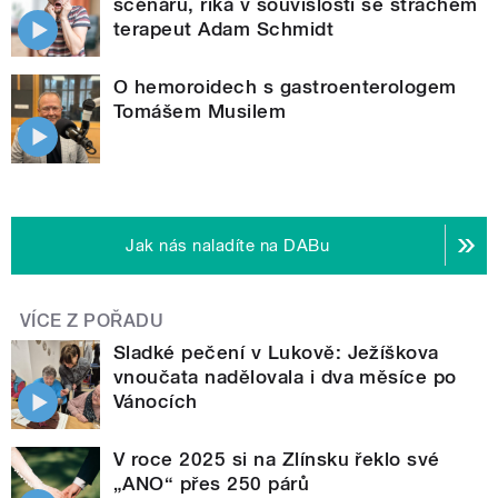
scénářů, říká v souvislosti se strachem
terapeut Adam Schmidt
O hemoroidech s gastroenterologem
Tomášem Musilem
Jak nás naladíte na DABu
VÍCE Z POŘADU
Sladké pečení v Lukově: Ježíškova
vnoučata nadělovala i dva měsíce po
Vánocích
V roce 2025 si na Zlínsku řeklo své
„ANO“ přes 250 párů