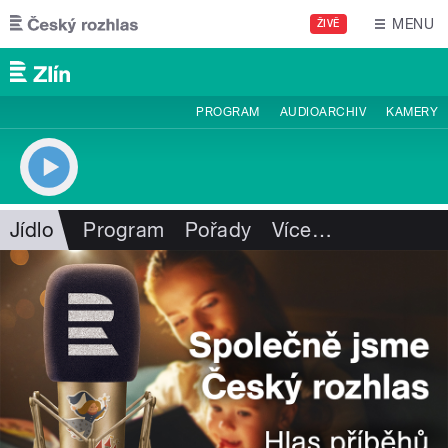
Přejít k hlavnímu obsahu
MENU
ŽIVĚ
PROGRAM
AUDIOARCHIV
KAMERY
Jídlo
Program
Pořady
Více
…