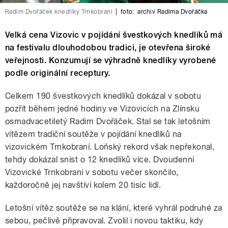
Radim Dvořáček knedlíky Trnkobraní
|
foto:
archiv Radima Dvořáčka
Velká cena Vizovic v pojídání švestkových knedlíků má
na festivalu dlouhodobou tradici, je otevřena široké
veřejnosti. Konzumují se výhradně knedlíky vyrobené
podle originální receptury.
Celkem 190 švestkových knedlíků dokázal v sobotu
pozřít během jedné hodiny ve Vizovicích na Zlínsku
osmadvacetiletý Radim Dvořáček. Stal se tak letošním
vítězem tradiční soutěže v pojídání knedlíků na
vizovickém Trnkobraní. Loňský rekord však nepřekonal,
tehdy dokázal sníst o 12 knedlíků více. Dvoudenní
Vizovické Trnkobraní v sobotu večer skončilo,
každoročně jej navštíví kolem 20 tisíc lidí.
Letošní vítěz soutěže se na klání, které vyhrál podruhé za
sebou, pečlivě připravoval. Zvolil i novou taktiku, kdy