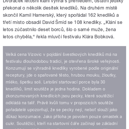
Dvořáček letošní klání vyhrál s přehledem, ostatní jedlíky
překonal o několik desítek knedlíků. Na druhém místě
skončil Kamil Hamerský, který spořádal 162 knedlíků a
třetí místo obsadil David Šmíd se 108 knedlíky. „Klání se
letos zúčastnilo deset borců, šlo o samé muže, žena
letos chyběla,“ řekla mluvčí festivalu Klára Bobková.
Velká cena Vizovic v pojídání švestkových knedlíků má na
festivalu dlouhodobou tradici, je otevřena široké veřejnosti.
Konzumují se výhradně knedlíky vyrobené podle originální
receptury, jde o spařované těsto, hrubou mouku, žloutky,
mléko, špetku soli. Letošní startovací porce byla 30
knedlíků, limit soutěže je jedna hodina. Dokladem o
zkonzumovaných knedlících jsou pecky, které soutěžící
odkládá na talíř. Právě kvůli tomu v propozicích soutěže
pořadatelé upozorňují, že se pecky nejí, neboť slouží jako
důkaz konzumace. Jako příloha je povolen pouze omastek a
cukr. Soutěžící, kteří na startovní čáře začínají se základní