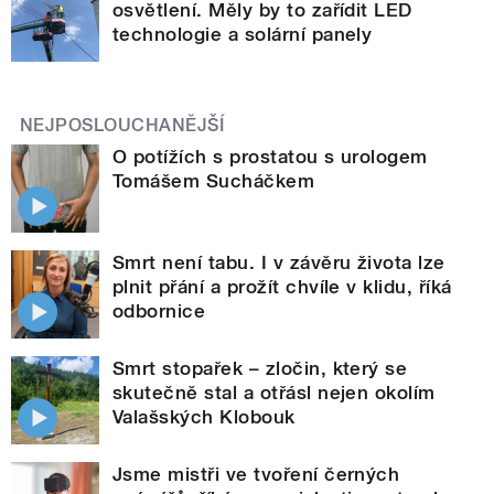
osvětlení. Měly by to zařídit LED
technologie a solární panely
NEJPOSLOUCHANĚJŠÍ
O potížích s prostatou s urologem
Tomášem Sucháčkem
Smrt není tabu. I v závěru života lze
plnit přání a prožít chvíle v klidu, říká
odbornice
Smrt stopařek – zločin, který se
skutečně stal a otřásl nejen okolím
Valašských Klobouk
Jsme mistři ve tvoření černých