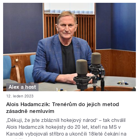
Alex a host
12. leden 2023
Alois Hadamczik: Trenérům do jejich metod
zásadně nemluvím
‚Děkuji, že jste zbláznili hokejový národ‘ – tak chválil
Alois Hadamczik hokejisty do 20 let, kteří na MS v
Kanadě vybojovali stříbro a ukončili 18leté čekání na