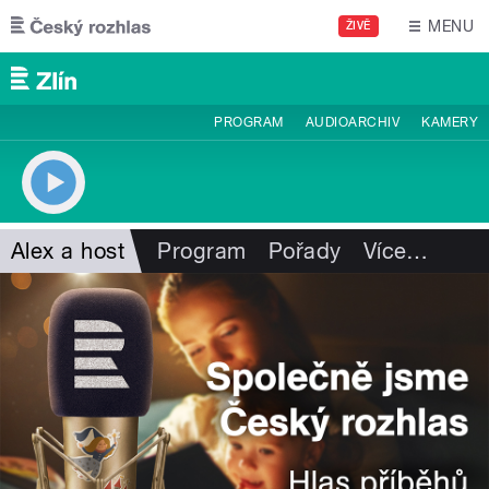
Přejít k hlavnímu obsahu
MENU
ŽIVĚ
PROGRAM
AUDIOARCHIV
KAMERY
Alex a host
Program
Pořady
Více
…