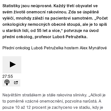
Statistiky jsou neúprosné. Každý třetí obyvatel ve
svém životě onemocní rakovinou. Zda se úspěšně
vyléčí, mnohdy záleží na pacientovi samotném. „Počet
onkologicky nemocných obecně stoupá, ale je to spíš
u starších lidí, od 55 let a více,“ potvrzuje na úvod
přední onkolog, profesor Luboš Petruželka.
Přední onkolog Luboš Petruželka hostem Alex Mynářové
27:55
Největším strašákem je stále rakovina slinivky. „Ačkoli je
to poměrně vzácné onemocnění, pozvolna narůstá. A
pouze 10 až 12 procent je zachyceno ve stadiu, kdy je