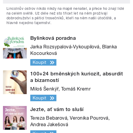
Lincolnův ostrov nikdo nikdy na mapě nenašel, a přece ho znají lidé
na celém světě. Už déle než sto třicet let na něm prožívají
dobrodružství s pěticí trosečníků, kteří na něm našli útočiště, a
hlavně nejedno tajemství.
Bylinková poradna
Jarka Rozsypalová-Vykoupilová, Blanka
Kocourková
Koupit
100+24 brněnských kuriozit, absurdit
a bizarností
Miloš Šenkýř, Tomáš Kremr
Koupit
Jezte, ať vám to sluší
Tereza Bebarová, Veronika Pourová,
Andrea Jakešová