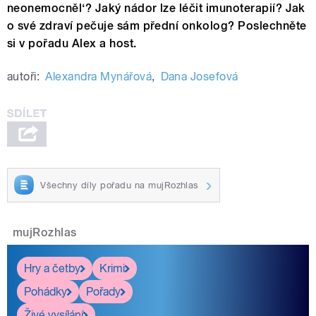
neonemocněl‘? Jaký nádor lze léčit imunoterapií? Jak
o své zdraví pečuje sám přední onkolog? Poslechněte
si v pořadu Alex a host.
autoři:
Alexandra Mynářová
,
Dana Josefová
Všechny díly pořadu na mujRozhlas
mujRozhlas
Hry a četby
Krimi
Pohádky
Pořady
Živé vysílání