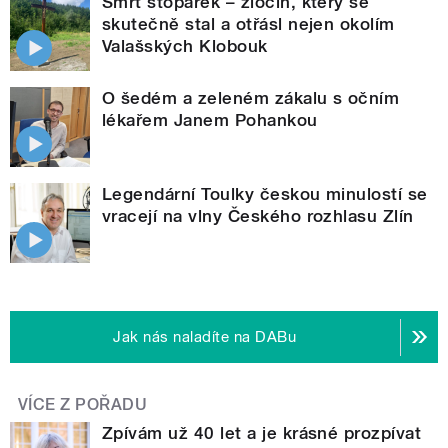
Smrt stopařek – zločin, který se
skutečně stal a otřásl nejen okolím
Valašských Klobouk
O šedém a zeleném zákalu s očním
lékařem Janem Pohankou
Legendární Toulky českou minulostí se
vracejí na vlny Českého rozhlasu Zlín
Jak nás naladíte na DABu
VÍCE Z POŘADU
Zpívám už 40 let a je krásné prozpívat