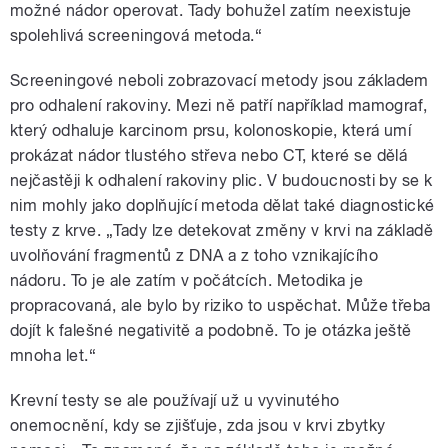
možné nádor operovat. Tady bohužel zatím neexistuje
spolehlivá screeningová metoda.“
Screeningové neboli zobrazovací metody jsou základem
pro odhalení rakoviny. Mezi ně patří například mamograf,
který odhaluje karcinom prsu, kolonoskopie, která umí
prokázat nádor tlustého střeva nebo CT, které se dělá
nejčastěji k odhalení rakoviny plic. V budoucnosti by se k
nim mohly jako doplňující metoda dělat také diagnostické
testy z krve. „Tady lze detekovat změny v krvi na základě
uvolňování fragmentů z DNA a z toho vznikajícího
nádoru. To je ale zatím v počátcích. Metodika je
propracovaná, ale bylo by riziko to uspěchat. Může třeba
dojít k falešné negativitě a podobně. To je otázka ještě
mnoha let.“
Krevní testy se ale používají už u vyvinutého
onemocnění, kdy se zjišťuje, zda jsou v krvi zbytky