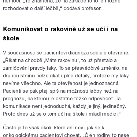
nemoci. „To znamená, že na základě toho je možné
rozhodovat o další léčbě,“ dodává profesor.
Komunikovat o rakovině už se učí i na
škole
V současnosti se pacientovi diagnóza sděluje otevřeně.
„Říkat na chodbě ‚Máte rakovinu‘, to už přestalo a
zamlčování pravdy taky. To se přesvědčivě změnilo, na
druhou stranu nelze říkat úplné detaily, protože my taky
nevíme všechno. Ale ta otevřenost je jednoznačná.
Pacienti se pak ptají spíš na možnosti léčby než na
prognózu, na kterou je ostatně těžké odpovědět. Ta
komunikace není jednoduchá, každý je jiný, jedinečný.
Proto dnes už se o tom učí na škole i mladí medici.“
Často je to však okolí, které ani neví, jak se k
onkologickému pacientovi chovat. „Člen rodiny to nese