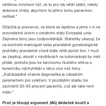
většinou mnohem hůř. Je to pro něj větší zátěž, někdy
dokonce chtějí, abychom to přímo tomu pacientovi
neříkali.“
Důležitá je prevence, ve které se lepšíme a jsme v ní na
srovnatelné úrovni s ostatními státy Evropské unie.
Zejména ženy jsou zodpovědnější. Statistiky ukazují, že
na kontrolní mamograf nebo pravidelné gynekologické
prohlídky pravidelně chodí stále větší počet žen. I muži
se zlepšují, akorát v návštěvách na kolonoskopii by měli
přidat, protože jsou ke karcinomu tlustého střeva a
konečníku náchylnější o něco více než ženy.
„Každopádně včasná diagnostika je zásadním
parametrem pro vyléčení. V pozdějším stadiu lze
zachránit 20–30 procent pacientů, což ale také není
málo.“
Proč je hloupý argument ‚Můj dědeček kouřil a