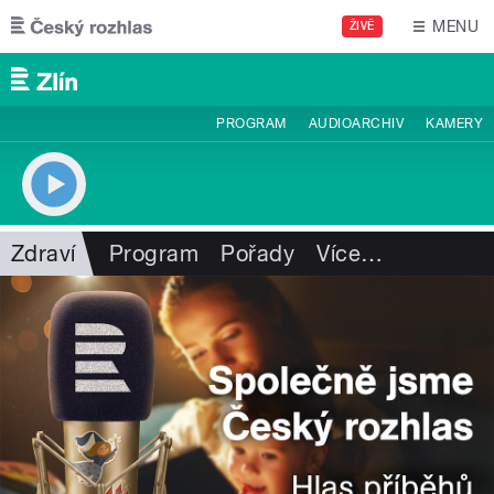
Přejít k hlavnímu obsahu
MENU
ŽIVĚ
PROGRAM
AUDIOARCHIV
KAMERY
Zdraví
Program
Pořady
Více
…