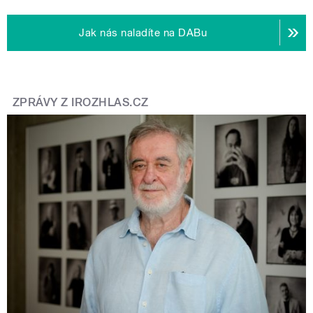
Jak nás naladíte na DABu
ZPRÁVY Z IROZHLAS.CZ