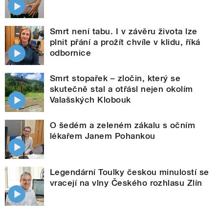
Smrt není tabu. I v závěru života lze
plnit přání a prožít chvíle v klidu, říká
odbornice
Smrt stopařek – zločin, který se
skutečně stal a otřásl nejen okolím
Valašských Klobouk
O šedém a zeleném zákalu s očním
lékařem Janem Pohankou
Legendární Toulky českou minulostí se
vracejí na vlny Českého rozhlasu Zlín