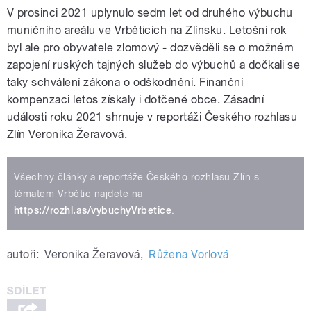
V prosinci 2021 uplynulo sedm let od druhého výbuchu
muničního areálu ve Vrběticích na Zlínsku. Letošní rok
byl ale pro obyvatele zlomový - dozvěděli se o možném
zapojení ruských tajných služeb do výbuchů a dočkali se
taky schválení zákona o odškodnění. Finanční
kompenzaci letos získaly i dotčené obce. Zásadní
události roku 2021 shrnuje v reportáži Českého rozhlasu
Zlín Veronika Žeravová.
Všechny články a reportáže Českého rozhlasu Zlín s
tématem Vrbětic najdete na
https://rozhl.as/vybuchyVrbetice
.
autoři:
Veronika Žeravová
,
Růžena Vorlová