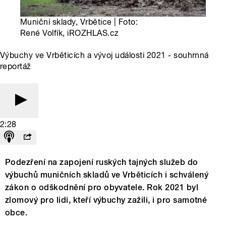
Muniční sklady, Vrbětice | Foto:
René Volfík, iROZHLAS.cz
Výbuchy ve Vrběticích a vývoj události 2021 - souhrnná
reportáž
2:28
Podezření na zapojení ruských tajných služeb do
výbuchů muničních skladů ve Vrběticích i schválený
zákon o odškodnění pro obyvatele. Rok 2021 byl
zlomový pro lidi, kteří výbuchy zažili, i pro samotné
obce.