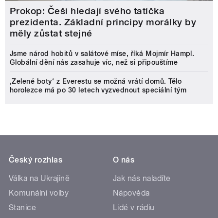
Prokop: Češi hledají svého tatíčka
prezidenta. Základní principy morálky by
měly zůstat stejné
Jsme národ hobitů v salátové míse, říká Mojmír Hampl.
Globální dění nás zasahuje víc, než si připouštíme
‚Zelené boty‘ z Everestu se možná vrátí domů. Tělo
horolezce má po 30 letech vyzvednout speciální tým
Český rozhlas
O nás
Válka na Ukrajině
Jak nás naladíte
Komunální volby
Nápověda
Stanice
Lidé v rádiu