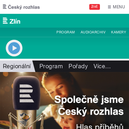
Přejít k hlavnímu obsahu
MENU
ŽIVĚ
PROGRAM
AUDIOARCHIV
KAMERY
Regionální
Program
Pořady
Více
…