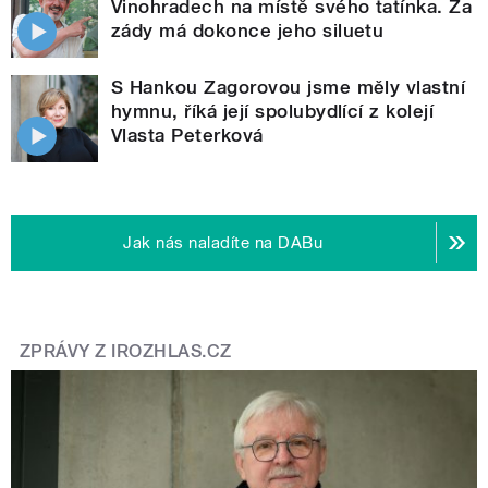
Vinohradech na místě svého tatínka. Za
zády má dokonce jeho siluetu
S Hankou Zagorovou jsme měly vlastní
hymnu, říká její spolubydlící z kolejí
Vlasta Peterková
Jak nás naladíte na DABu
ZPRÁVY Z IROZHLAS.CZ