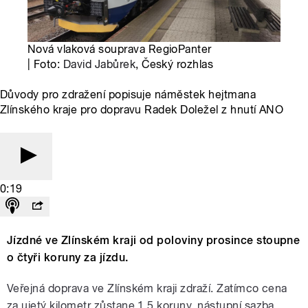
Nová vlaková souprava RegioPanter
| Foto:
David Jabůrek
, Český rozhlas
Důvody pro zdražení popisuje náměstek hejtmana
Zlínského kraje pro dopravu Radek Doležel z hnutí ANO
0:19
Jízdné ve Zlínském kraji od poloviny prosince stoupne
o čtyři koruny za jízdu.
Veřejná doprava ve Zlínském kraji zdraží. Zatímco cena
za ujetý kilometr zůstane 1,5 koruny, nástupní sazba