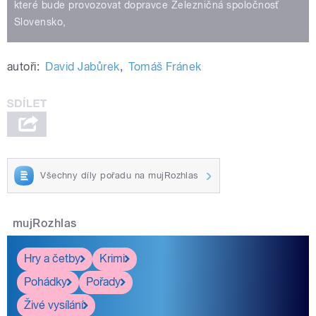
které bude provozovat dopravce Železničná spoločnosť
Slovensko,
autoři:
David Jabůrek
,
Tomáš Fránek
Všechny díly pořadu na mujRozhlas
mujRozhlas
Hry a četby
Krimi
Pohádky
Pořady
Živé vysílání