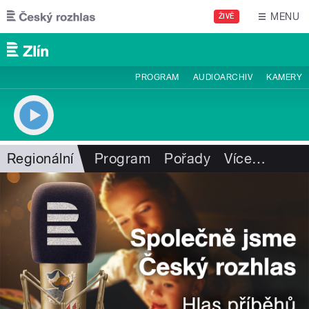
Přejít k hlavnímu obsahu
MENU
ŽIVĚ
PROGRAM
AUDIOARCHIV
KAMERY
Regionální
Program
Pořady
Více
…