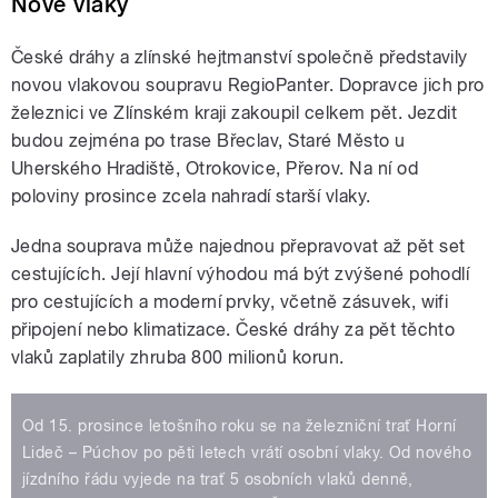
Nové vlaky
České dráhy a zlínské hejtmanství společně představily
novou vlakovou soupravu RegioPanter. Dopravce jich pro
železnici ve Zlínském kraji zakoupil celkem pět. Jezdit
budou zejména po trase Břeclav, Staré Město u
Uherského Hradiště, Otrokovice, Přerov. Na ní od
poloviny prosince zcela nahradí starší vlaky.
Jedna souprava může najednou přepravovat až pět set
cestujících. Její hlavní výhodou má být zvýšené pohodlí
pro cestujících a moderní prvky, včetně zásuvek, wifi
připojení nebo klimatizace. České dráhy za pět těchto
vlaků zaplatily zhruba 800 milionů korun.
Od 15. prosince letošního roku se na železniční trať Horní
Lideč – Púchov po pěti letech vrátí osobní vlaky. Od nového
jízdního řádu vyjede na trať 5 osobních vlaků denně,