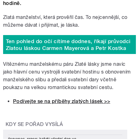
hodině.
Zlatá manželství, která prověřil čas. To nejcennější, co
můžeme dávat i přijímat, je láska.
Ten pohled do očí cítíme dodnes, říkají průvodci
Zlatou láskou Carmen Mayerová a Petr Kostka
Vítěznému manželskému páru Zlaté lásky jsme navíc
jako hlavní cenu vystrojili svatební hostinu s obnovením
manželského slibu a předali svatební dary včetně
poukazu na velkou romantickou svatební cestu.
Podívejte se na příběhy zlatých lásek >>
KDY SE POŘAD VYSÍLÁ