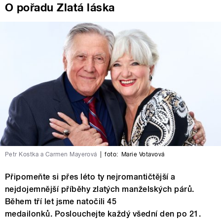
O pořadu Zlatá láska
Petr Kostka a Carmen Mayerová
|
foto:
Marie Votavová
Připomeňte si přes léto ty nejromantičtější a
nejdojemnější příběhy zlatých manželských párů.
Během tří let jsme natočili 45
medailonků. Poslouchejte každý všední den po 21.