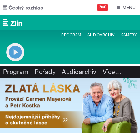
Přejít k hlavnímu obsahu
MENU
ŽIVĚ
PROGRAM
AUDIOARCHIV
KAMERY
Program
Pořady
Audioarchiv
Více
…