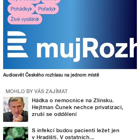
Pohádky
Pořady
Živé vysílání
Audiosvět Českého rozhlasu na jednom místě
MOHLO BY VÁS ZAJÍMAT
Hádka o nemocnice na Zlínsku.
Hejtman Čunek nechce privatizaci,
zruší se oddělení
S infekcí budou pacienti ležet jen
v Hradišti. V ostatních...