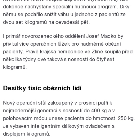
dokonce nachystaný speciální hubnoucí program. Díky
němu se podařilo snížit váhu u jednoho z pacientů ze
dvou set kilogramů na devadesát pět.
I primář novorozeneckého oddělení Josef Macko by
přivítal více operačních lůžek pro nadměrné obézní
pacienty. Právě krajská nemocnice ve Zlíně koupila před
několika týdny dvě taková s nosností do čtyř set
kilogramů.
Desítky tisíc obézních lidí
Nový operační stůl zakoupený v prosinci patří k
nejmodernější generaci s nosností do 400 kg a v
polohovacím módu unese pacienta do hmotnosti 250 kg.
Je vybaven inteligentním dálkovým ovladačem s
displejem kilogramů.