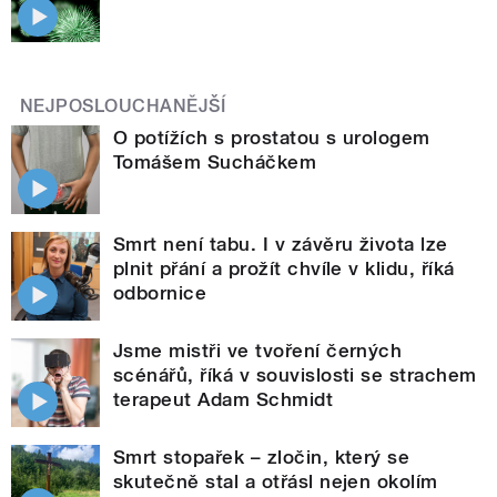
NEJPOSLOUCHANĚJŠÍ
O potížích s prostatou s urologem
Tomášem Sucháčkem
Smrt není tabu. I v závěru života lze
plnit přání a prožít chvíle v klidu, říká
odbornice
Jsme mistři ve tvoření černých
scénářů, říká v souvislosti se strachem
terapeut Adam Schmidt
Smrt stopařek – zločin, který se
skutečně stal a otřásl nejen okolím