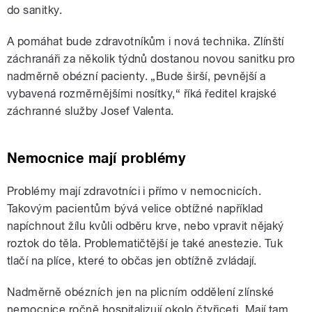
do sanitky.
A pomáhat bude zdravotníkům i nová technika. Zlínští
záchranáři za několik týdnů dostanou novou sanitku pro
nadměrně obézní pacienty. „Bude širší, pevnější a
vybavená rozměrnějšími nosítky,“ říká ředitel krajské
záchranné služby Josef Valenta.
Nemocnice mají problémy
Problémy mají zdravotníci i přímo v nemocnicích.
Takovým pacientům bývá velice obtížné například
napíchnout žílu kvůli odběru krve, nebo vpravit nějaký
roztok do těla. Problematičtější je také anestezie. Tuk
tlačí na plíce, které to občas jen obtížně zvládají.
Nadměrně obézních jen na plicním oddělení zlínské
nemocnice ročně hospitalizují okolo čtyřiceti. Mají tam