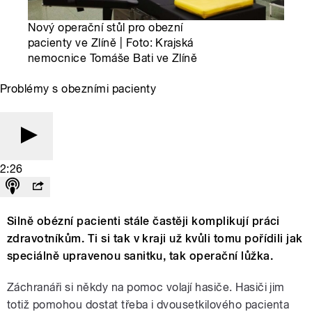
Nový operační stůl pro obezní
pacienty ve Zlíně | Foto: Krajská
nemocnice Tomáše Bati ve Zlíně
Problémy s obezními pacienty
2:26
Silně obézní pacienti stále častěji komplikují práci
zdravotníkům. Ti si tak v kraji už kvůli tomu pořídili jak
speciálně upravenou sanitku, tak operační lůžka.
Záchranáři si někdy na pomoc volají hasiče. Hasiči jim
totiž pomohou dostat třeba i dvousetkilového pacienta