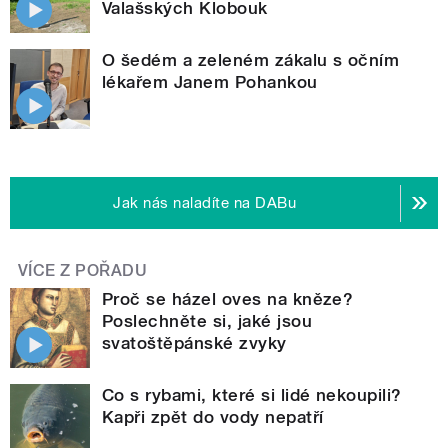
Valašských Klobouk
O šedém a zeleném zákalu s očním
lékařem Janem Pohankou
Jak nás naladíte na DABu
VÍCE Z POŘADU
Proč se házel oves na kněze?
Poslechněte si, jaké jsou
svatoštěpánské zvyky
Co s rybami, které si lidé nekoupili?
Kapři zpět do vody nepatří