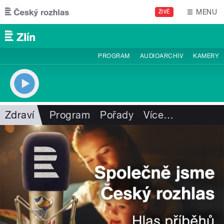
Přejít k hlavnímu obsahu
MENU
ŽIVĚ
PROGRAM
AUDIOARCHIV
KAMERY
Zdraví
Program
Pořady
Více
…