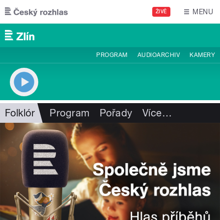
Přejít k hlavnímu obsahu
MENU
ŽIVĚ
PROGRAM
AUDIOARCHIV
KAMERY
Folklór
Program
Pořady
Více
…