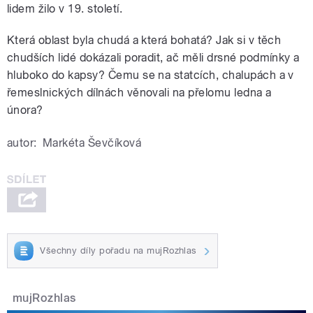
lidem žilo v 19. století.
Která oblast byla chudá a která bohatá? Jak si v těch
chudších lidé dokázali poradit, ač měli drsné podmínky a
hluboko do kapsy? Čemu se na statcích, chalupách a v
řemeslnických dílnách věnovali na přelomu ledna a
února?
autor:
Markéta Ševčíková
Všechny díly pořadu na mujRozhlas
mujRozhlas