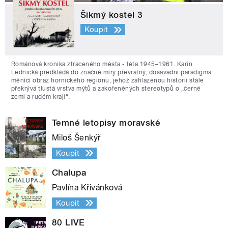
Šikmý kostel 3
Koupit
Románová kronika ztraceného města - léta 1945–1961. Karin
Lednická předkládá do značné míry převratný, dosavadní paradigma
měnící obraz hornického regionu, jehož zahlazenou historii stále
překrývá tlustá vrstva mýtů a zakořeněných stereotypů o „černé
zemi a rudém kraji“.
Temné letopisy moravské
Miloš Šenkýř
Koupit
Chalupa
Pavlína Křivánková
Koupit
80 LIVE