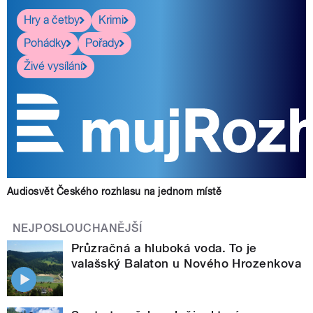
Hry a četby
Krimi
Pohádky
Pořady
Živé vysílání
Audiosvět Českého rozhlasu na jednom místě
NEJPOSLOUCHANĚJŠÍ
Průzračná a hluboká voda. To je
valašský Balaton u Nového Hrozenkova