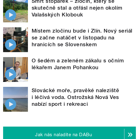
Smrt stopařek – zločin, který se
skutečně stal a otřásl nejen okolím
Valašských Klobouk
Místem zločinu bude i Zlín. Nový seriál
se začne natáčet v listopadu na
hranicích se Slovenskem
O šedém a zeleném zákalu s očním
lékařem Janem Pohankou
Slovácké moře, pravěké naleziště
i léčivá voda. Ostrožská Nová Ves
nabízí sport i rekreaci
Jak nás naladíte na DABu