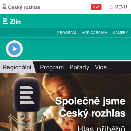
Přejít k hlavnímu obsahu
MENU
ŽIVĚ
PROGRAM
AUDIOARCHIV
KAMERY
Regionální
Program
Pořady
Více
…