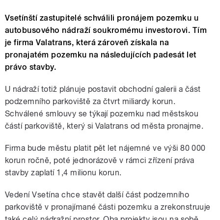
Vsetínští zastupitelé schválili pronájem pozemku u
autobusového nádraží soukromému investorovi. Tím
je firma Valatrans, která zároveň získala na
pronajatém pozemku na následujících padesát let
právo stavby.
U nádraží totiž plánuje postavit obchodní galerii a část
podzemního parkoviště za čtvrt miliardy korun.
Schválené smlouvy se týkají pozemku nad městskou
částí parkoviště, který si Valatrans od města pronajme.
Firma bude městu platit pět let nájemné ve výši 80 000
korun ročně, poté jednorázově v rámci zřízení práva
stavby zaplatí 1,4 milionu korun.
Vedení Vsetína chce stavět další část podzemního
parkoviště v pronajímané části pozemku a zrekonstruuje
také celý nádražní prostor. Oba projekty jsou na sobě