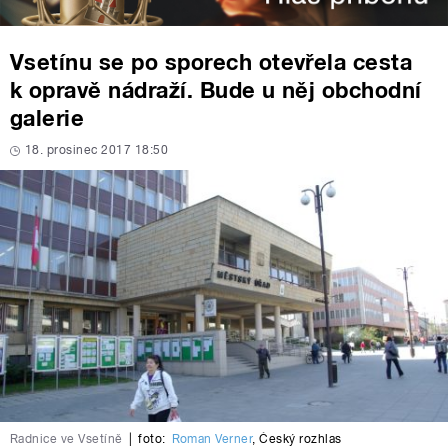
Vsetínu se po sporech otevřela cesta
k opravě nádraží. Bude u něj obchodní
galerie
18. prosinec 2017 18:50
Radnice ve Vsetíně
|
foto:
Roman Verner
,
Český rozhlas