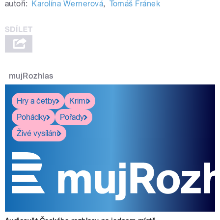
autoři:
Karolína Wernerová
,
Tomáš Fránek
mujRozhlas
Hry a četby
Krimi
Pohádky
Pořady
Živé vysílání