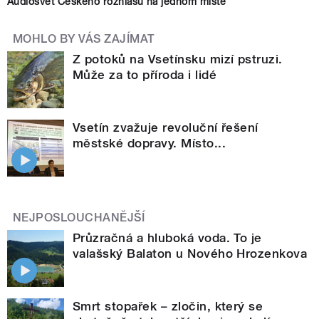
Audiosvět Českého rozhlasu na jednom místě
MOHLO BY VÁS ZAJÍMAT
Z potoků na Vsetínsku mizí pstruzi.
Může za to příroda i lidé
Vsetín zvažuje revoluční řešení
městské dopravy. Místo...
NEJPOSLOUCHANĚJŠÍ
Průzračná a hluboká voda. To je
valašský Balaton u Nového Hrozenkova
Smrt stopařek – zločin, který se