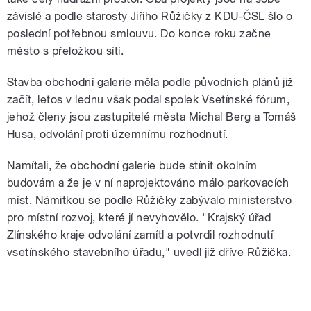
závislé a podle starosty Jiřího Růžičky z KDU-ČSL šlo o
poslední potřebnou smlouvu. Do konce roku začne
město s přeložkou sítí.
Stavba obchodní galerie měla podle původních plánů již
začít, letos v lednu však podal spolek Vsetínské fórum,
jehož členy jsou zastupitelé města Michal Berg a Tomáš
Husa, odvolání proti územnímu rozhodnutí.
Namítali, že obchodní galerie bude stínit okolním
budovám a že je v ní naprojektováno málo parkovacích
míst. Námitkou se podle Růžičky zabývalo ministerstvo
pro místní rozvoj, které jí nevyhovělo. "Krajský úřad
Zlínského kraje odvolání zamítl a potvrdil rozhodnutí
vsetínského stavebního úřadu," uvedl již dříve Růžička.