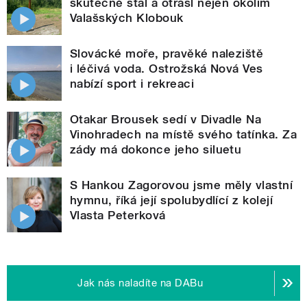
skutečně stal a otřásl nejen okolím
Valašských Klobouk
Slovácké moře, pravěké naleziště
i léčivá voda. Ostrožská Nová Ves
nabízí sport i rekreaci
Otakar Brousek sedí v Divadle Na
Vinohradech na místě svého tatínka. Za
zády má dokonce jeho siluetu
S Hankou Zagorovou jsme měly vlastní
hymnu, říká její spolubydlící z kolejí
Vlasta Peterková
Jak nás naladíte na DABu