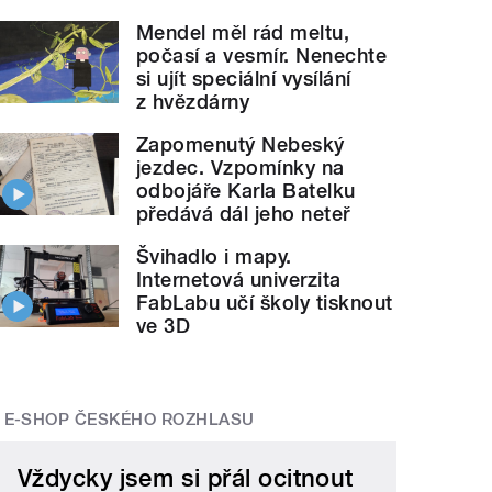
Mendel měl rád meltu,
počasí a vesmír. Nenechte
si ujít speciální vysílání
z hvězdárny
Zapomenutý Nebeský
jezdec. Vzpomínky na
odbojáře Karla Batelku
předává dál jeho neteř
Švihadlo i mapy.
Internetová univerzita
FabLabu učí školy tisknout
ve 3D
E-SHOP ČESKÉHO ROZHLASU
Vždycky jsem si přál ocitnout