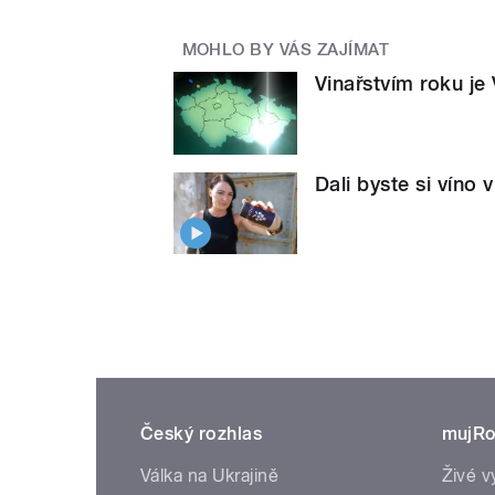
MOHLO BY VÁS ZAJÍMAT
Vinařstvím roku j
Dali byste si víno 
Český rozhlas
mujRo
Válka na Ukrajině
Živé v