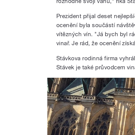
rozhodně svoji váhu,“ říká St
Prezident přijal deset nejlepš
ocenění byla součástí návště
vítězných vín. "Já bych byl r
vinař. Je rád, že ocenění získ
Stávkova rodinná firma vyhrál
Stávek je také průvodcem vi