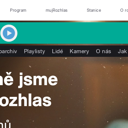
Program
mujRozhlas
Stanice
O r
oarchiv
Playlisty
Lidé
Kamery
O nás
Jak