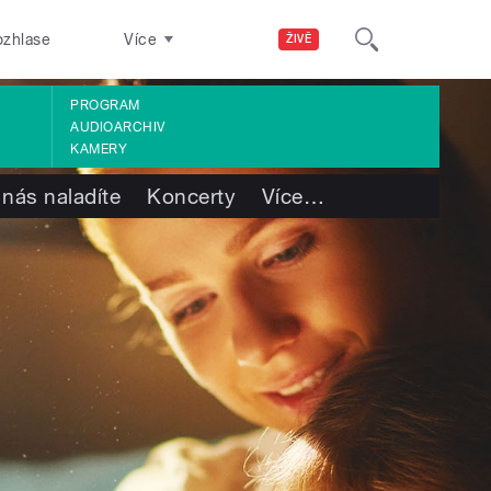
ozhlase
Více
ŽIVĚ
PROGRAM
AUDIOARCHIV
KAMERY
 nás naladíte
Koncerty
Více
…