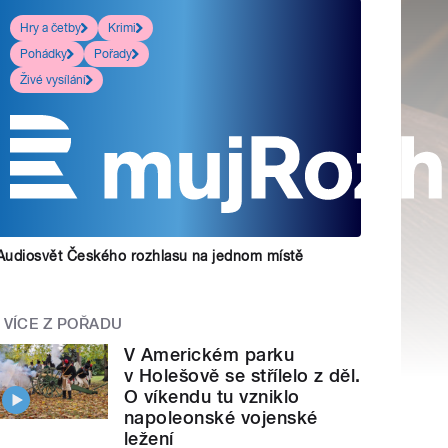
Hry a četby
Krimi
Pohádky
Pořady
Živé vysílání
Audiosvět Českého rozhlasu na jednom místě
VÍCE Z POŘADU
V Americkém parku
v Holešově se střílelo z děl.
O víkendu tu vzniklo
napoleonské vojenské
ležení