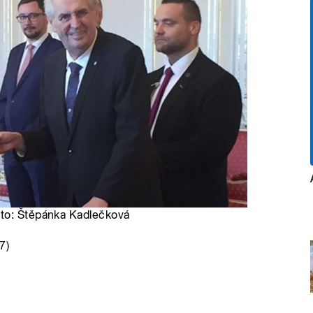
oto: Štěpánka Kadlečková
7)