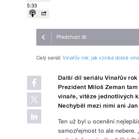
5:33
Předchozí
díl
Celý seriál:
Vinařův rok: jak vzniká dobré ví
Další díl seriálu Vinařův r
Prezident Miloš Zeman tam 
vinaře, vítěze jednotlivých 
Nechyběl mezi nimi ani Jan
Ten už byl u ocenění nejlepší
samozřejmost to ale nebere. 