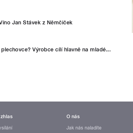
e Víno Jan Stávek z Němčiček
v plechovce? Výrobce cílí hlavně na mladé...
zhlas
O nás
ysílání
Jak nás naladíte