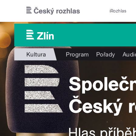
Přejít k hlavnímu obsahu
iRozhlas
Kultura
Program
Pořady
Audi