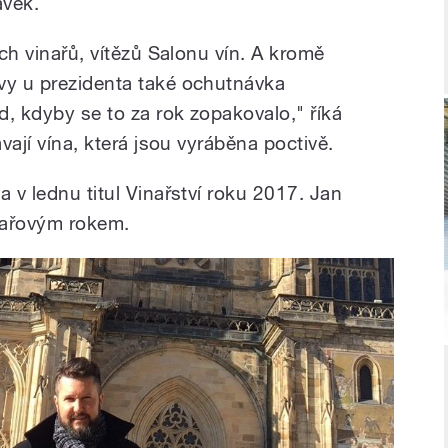
ávek.
ích vinařů, vítězů Salonu vín. A kromě
vy u prezidenta také ochutnávka
ád, kdyby se to za rok zopakovalo," říká
ávají vína, která jsou vyráběna poctivě.
a v lednu titul Vinařství roku 2017. Jan
nařovým rokem.