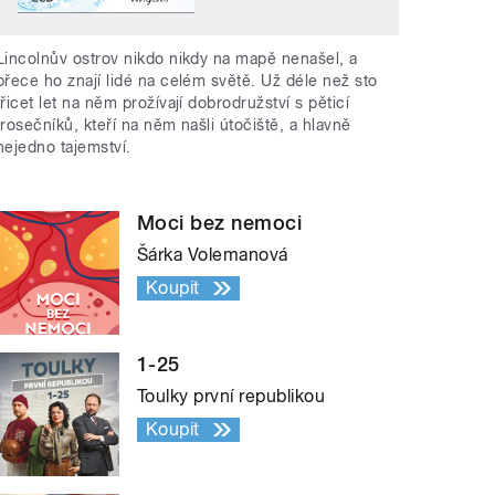
Lincolnův ostrov nikdo nikdy na mapě nenašel, a
přece ho znají lidé na celém světě. Už déle než sto
třicet let na něm prožívají dobrodružství s pěticí
trosečníků, kteří na něm našli útočiště, a hlavně
nejedno tajemství.
Moci bez nemoci
Šárka Volemanová
Koupit
1-25
Toulky první republikou
Koupit