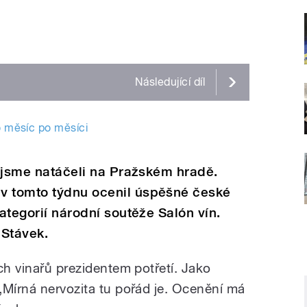
Následující
díl
no měsíc po měsíci
ok jsme natáčeli na Pražském hradě.
v tomto týdnu ocenil úspěšné české
kategorií národní soutěže Salón vín.
 Stávek.
ch vinařů prezidentem potřetí. Jako
„Mírná nervozita tu pořád je. Ocenění má