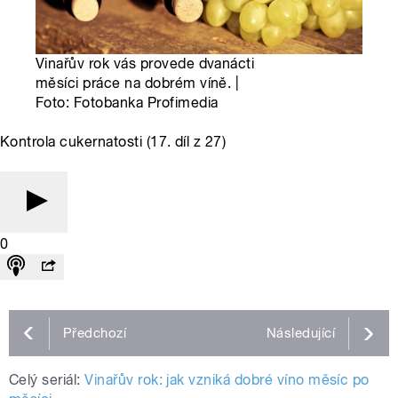
Vinařův rok vás provede dvanácti
měsíci práce na dobrém víně. |
Foto: Fotobanka Profimedia
Kontrola cukernatosti (17. díl z 27)
0
Předchozí
Následující
Celý seriál:
Vinařův rok: jak vzniká dobré víno měsíc po