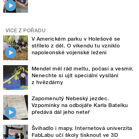
VÍCE Z POŘADU
V Americkém parku v Holešově se
střílelo z děl. O víkendu tu vzniklo
napoleonské vojenské ležení
Mendel měl rád meltu, počasí a vesmír.
Nenechte si ujít speciální vysílání
z hvězdárny
Zapomenutý Nebeský jezdec.
Vzpomínky na odbojáře Karla Batelku
předává dál jeho neteř
Švihadlo i mapy. Internetová univerzita
FabLabu učí školy tisknout ve 3D