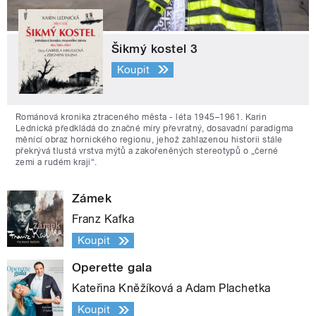
Šikmý kostel 3
Koupit
Románová kronika ztraceného města - léta 1945–1961. Karin
Lednická předkládá do značné míry převratný, dosavadní paradigma
měnící obraz hornického regionu, jehož zahlazenou historii stále
překrývá tlustá vrstva mýtů a zakořeněných stereotypů o „černé
zemi a rudém kraji“.
Zámek
Franz Kafka
Koupit
Operette gala
Kateřina Kněžíková a Adam Plachetka
Koupit