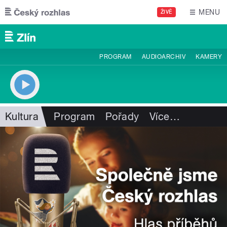
Přejít k hlavnímu obsahu
MENU
ŽIVĚ
PROGRAM
AUDIOARCHIV
KAMERY
Kultura
Program
Pořady
Více
…