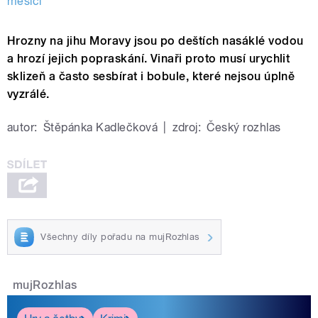
měsíci
Hrozny na jihu Moravy jsou po deštích nasáklé vodou
a hrozí jejich popraskání. Vinaři proto musí urychlit
sklizeň a často sesbírat i bobule, které nejsou úplně
vyzrálé.
autor:
Štěpánka Kadlečková
|
zdroj:
Český rozhlas
Všechny díly pořadu na mujRozhlas
mujRozhlas