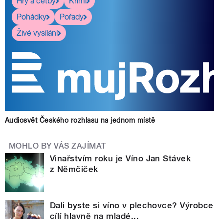
Hry a četby
Krimi
Pohádky
Pořady
Živé vysílání
Audiosvět Českého rozhlasu na jednom místě
MOHLO BY VÁS ZAJÍMAT
Vinařstvím roku je Víno Jan Stávek
z Němčiček
Dali byste si víno v plechovce? Výrobce
cílí hlavně na mladé...