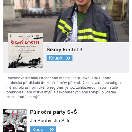
Šikmý kostel 3
Koupit
Románová kronika ztraceného města - léta 1945–1961. Karin
Lednická předkládá do značné míry převratný, dosavadní paradigma
měnící obraz hornického regionu, jehož zahlazenou historii stále
překrývá tlustá vrstva mýtů a zakořeněných stereotypů o „černé
zemi a rudém kraji“.
Půlnoční párty S+Š
Jiří Suchý, Jiří Šlitr
Koupit