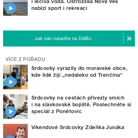
i léčivá voda. Ostrožská Nová Ves
nabízí sport i rekreaci
Jak nás naladíte na DABu
VÍCE Z POŘADU
Srdcovky vyrazily do moravské obce,
kde lidé žijí „nedaleko od Trenčína“
Srdcovky na cestách přivezly smích
i na slavkovské bojiště. Poslechněte si
speciál z Ponětovic
Víkendové Srdcovky Zdeňka Junáka