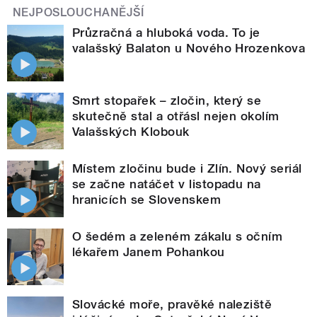
NEJPOSLOUCHANĚJŠÍ
Průzračná a hluboká voda. To je
valašský Balaton u Nového Hrozenkova
Smrt stopařek – zločin, který se
skutečně stal a otřásl nejen okolím
Valašských Klobouk
Místem zločinu bude i Zlín. Nový seriál
se začne natáčet v listopadu na
hranicích se Slovenskem
O šedém a zeleném zákalu s očním
lékařem Janem Pohankou
Slovácké moře, pravěké naleziště