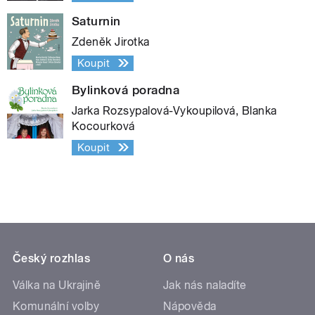
Saturnin
Zdeněk Jirotka
Koupit
Bylinková poradna
Jarka Rozsypalová-Vykoupilová, Blanka
Kocourková
Koupit
Český rozhlas
O nás
Válka na Ukrajině
Jak nás naladíte
Komunální volby
Nápověda