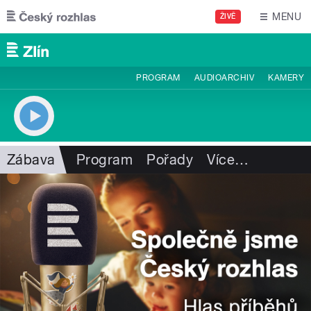
Přejít k hlavnímu obsahu
MENU
ŽIVĚ
PROGRAM
AUDIOARCHIV
KAMERY
Zábava
Program
Pořady
Více
…