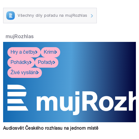
Všechny díly pořadu na mujRozhlas
mujRozhlas
Hry a četby
Krimi
Pohádky
Pořady
Živé vysílání
Audiosvět Českého rozhlasu na jednom místě