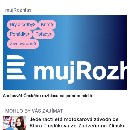
mujRozhlas
Hry a četby
Krimi
Pohádky
Pořady
Živé vysílání
Audiosvět Českého rozhlasu na jednom místě
MOHLO BY VÁS ZAJÍMAT
Jedenáctiletá motokárová závodnice
Klára Tlusťáková ze Zádveřic na Zlínsku