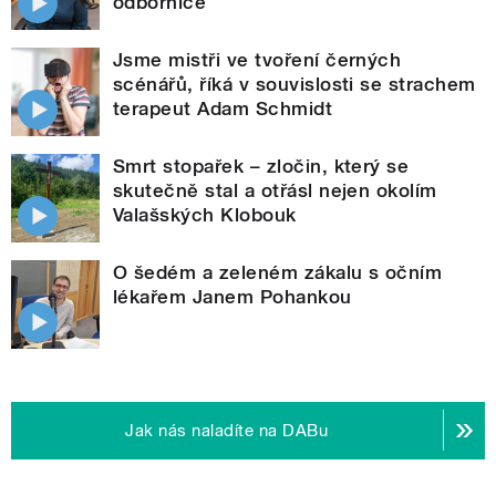
odbornice
Jsme mistři ve tvoření černých
scénářů, říká v souvislosti se strachem
terapeut Adam Schmidt
Smrt stopařek – zločin, který se
skutečně stal a otřásl nejen okolím
Valašských Klobouk
O šedém a zeleném zákalu s očním
lékařem Janem Pohankou
Jak nás naladíte na DABu