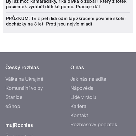
Byl až moc kamarádský, říká dívka o zubaři, který z fotek
pacientek vyráběl dětské porno. Pracuje dál
PRŮZKUM: Tři z pěti lidí odmítají zkrácení povinné školní
docházky na 8 let. Proti jsou nejvíc mladí
Český rozhlas
O nás
Válka na Ukrajině
Jak nás naladíte
Komunální volby
Nápověda
Stanice
Lidé v rádiu
eShop
Kariéra
Kontakt
Rozhlasový poplatek
mujRozhlas