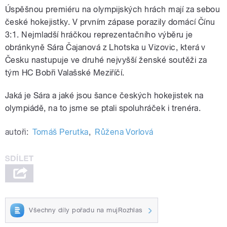
Úspěšnou premiéru na olympijských hrách mají za sebou
české hokejistky. V prvním zápase porazily domácí Čínu
3:1. Nejmladší hráčkou reprezentačního výběru je
obránkyně Sára Čajanová z Lhotska u Vizovic, která v
Česku nastupuje ve druhé nejvyšší ženské soutěži za
tým HC Bobři Valašské Meziříčí.
Jaká je Sára a jaké jsou šance českých hokejistek na
olympiádě, na to jsme se ptali spoluhráček i trenéra.
autoři:
Tomáš Perutka
,
Růžena Vorlová
Všechny díly pořadu na mujRozhlas