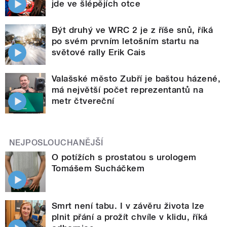
jde ve šlépějích otce
Být druhý ve WRC 2 je z říše snů, říká
po svém prvním letošním startu na
světové rally Erik Cais
Valašské město Zubří je baštou házené,
má největší počet reprezentantů na
metr čtvereční
NEJPOSLOUCHANĚJŠÍ
O potížích s prostatou s urologem
Tomášem Sucháčkem
Smrt není tabu. I v závěru života lze
plnit přání a prožít chvíle v klidu, říká