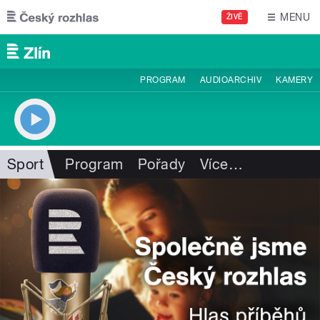
Přejít k hlavnímu obsahu
MENU
ŽIVĚ
PROGRAM
AUDIOARCHIV
KAMERY
Sport
Program
Pořady
Více
…