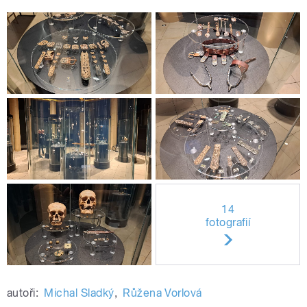
14
fotografií
autoři:
Michal Sladký
,
Růžena Vorlová