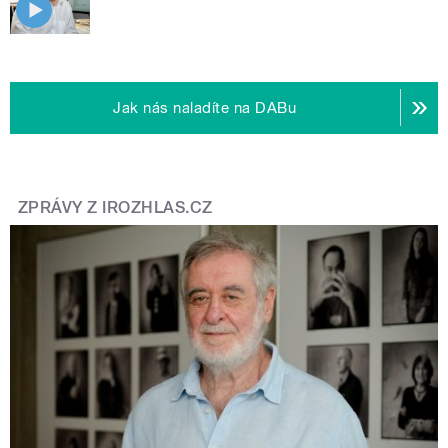
Jak nás naladíte na DABu
ZPRÁVY Z IROZHLAS.CZ