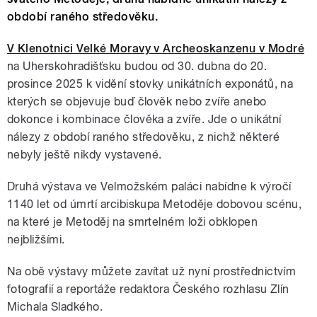
období raného středověku.
V Klenotnici Velké Moravy v Archeoskanzenu v Modré
na Uherskohradišťsku budou od 30. dubna do 20.
prosince 2025 k vidění stovky unikátních exponátů, na
kterých se objevuje buď člověk nebo zvíře anebo
dokonce i kombinace člověka a zvíře. Jde o unikátní
nálezy z období raného středověku, z nichž některé
nebyly ještě nikdy vystavené.
Druhá výstava ve Velmožském paláci nabídne k výročí
1140 let od úmrtí arcibiskupa Metoděje dobovou scénu,
na které je Metoděj na smrtelném loži obklopen
nejbližšími.
Na obě výstavy můžete zavítat už nyní prostřednictvím
fotografií a reportáže redaktora Českého rozhlasu Zlín
Michala Sladkého.