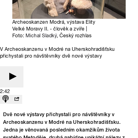
Archeoskanzen Modrá, výstava Elity
Velké Moravy II. - člověk a zvíře |
Foto:
Michal Sladký
, Český rozhlas
V Archeoskanzenu v Modré na Uherskohradišťsku
přichystali pro návštěvníky dvě nové výstavy
2:42
Dvě nové výstavy přichystali pro návštěvníky v
Archeoskanzenu v Modré na Uherskohradišťsku.
Jedna je věnovaná posledním okamžikům života
svatého Metoděje, druhá nabídne unikátní nálezy z