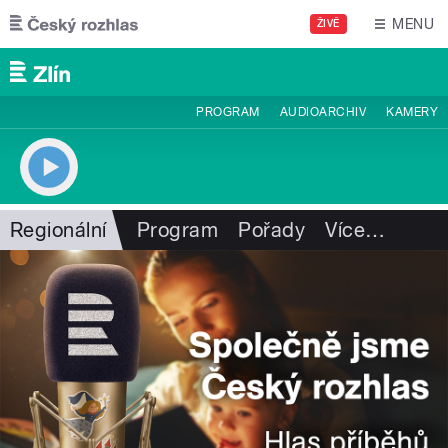
Přejít k hlavnímu obsahu
MENU
ŽIVĚ
PROGRAM
AUDIOARCHIV
KAMERY
Regionální
Program
Pořady
Více
…