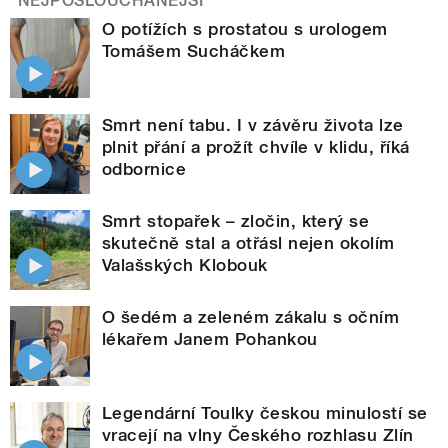
NEJPOSLOUCHANĚJŠÍ
O potížích s prostatou s urologem
Tomášem Sucháčkem
Smrt není tabu. I v závěru života lze
plnit přání a prožít chvíle v klidu, říká
odbornice
Smrt stopařek – zločin, který se
skutečně stal a otřásl nejen okolím
Valašských Klobouk
O šedém a zeleném zákalu s očním
lékařem Janem Pohankou
Legendární Toulky českou minulostí se
vracejí na vlny Českého rozhlasu Zlín