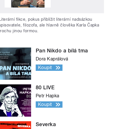
Literární fikce, pokus přiblížit literární nadsázkou
spisovatele, filozofa, ale hlavně člověka Karla Čapka
trochu jinou formou.
Pan Nikdo a bílá tma
Dora Kaprálová
Koupit
80 LIVE
Petr Hapka
Koupit
Severka