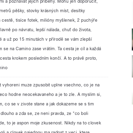
lidmi a poznávat jejich příběhy. Mohu jen doporučit,
metrů pěšky, stovky krásných míst, desítky
 cestě, tisíce fotek, milióny myšlenek, 2 puchýře
lavně po návratu, lepší nálada, chuť do života,
é a už po 15 minutách v přírodě se vám zlepší
am se na Camino zase vrátím. Ta cesta je cíl a každá
cesta krokem posledním končí. A to právě proto,
mino
it vyhoreni muze zpusobit uplne vsechno, co je na
eco hodne neocekavaneho a je to zle. A myslim si,
m, co se v zivote stane a jak dokazeme se s tim
dlouho a zda se, ze neni pravda, ze "co boli
jde, to je aspon moje zkusenost. Nikdy na to clovek
oli a clovek najednou ma radost z veci, ktere