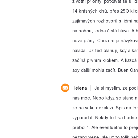
životní priority, potkávat se s 
14 krásných dnů, přes 25O kilo
zajímavých rozhovorů s lidmi na
na nohou, jedna čistá hlava. A h
nové plány. Chození je návykov
nálada. Už teď plánuji, kdy a k
začíná prvním krokem. A každá 
aby další mohla začít. Buen Ca
|
Helena
Ja si myslim, ze poc
nas moc. Nebo kdyz se stane n
ze na veku nezalezi. Spis na to
vyporadat. Nekdy to trva hodne 
preboli". Ale eventuelne to pre
nezapomene, ale uz to tolik neb