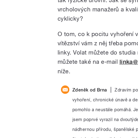
vrcholových manažerů a kval
cyklicky?
O tom, co k pocitu vyhoření v
vítězství vám z něj třeba po
linky. Volat můžete do studia
můžete také na e-mail
linka@
níže.
|
Zdeněk od Brna
Zdravím po
vyhoření, chronické únavě a de
pomohlo a neustále pomáhá. Je 
jsem poprvé vyrazil na dvoutýd
nádhernou přírodu, španělské po