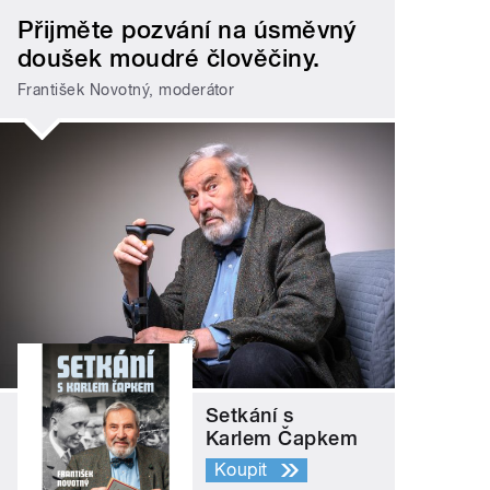
Přijměte pozvání na úsměvný
doušek moudré člověčiny.
František Novotný, moderátor
Setkání s
Karlem Čapkem
Koupit