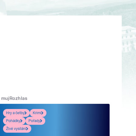
mujRozhlas
Hry a četby
Krimi
Pohádky
Pořady
Živé vysílání