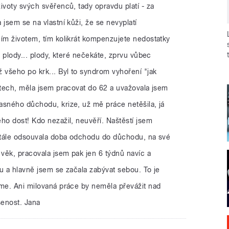
ivoty svých svěřenců, tady opravdu platí - za
 jsem se na vlastní kůži, že se nevyplatí
ním životem, tím kolikrát kompenzujete nedostatky
e plody... plody, které nečekáte, zprvu vůbec
 všeho po krk... Byl to syndrom vyhoření "jak
etech, měla jsem pracovat do 62 a uvažovala jsem
asného důchodu, krize, už mě práce netěšila, já
ho dost! Kdo nezažil, neuvěří. Naštěstí jsem
 stále odsouvala doba odchodu do důchodu, na své
věk, pracovala jsem pak jen 6 týdnů navíc a
u a hlavně jsem se začala zabývat sebou. To je
íme. Ani milovaná práce by neměla převážit nad
šenost. Jana