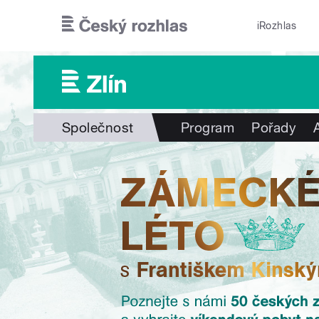
Přejít k hlavnímu obsahu
iRozhlas
Společnost
Program
Pořady