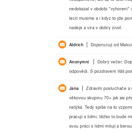
nedokazal v obdobi "vyhoreni" 
lecit musime a i kdyz to jde po
nadeje a vira v dobry zivot.
|
Aldrich
Doporucuji od Malco
|
Anonymní
Dobrý večer. Dop
odpovědi. S pozdravem Váš po
|
Jana
Zdravím posluchače a v
věkovou skupinu 70+ jak asi pře
netýká. Tedy spíše na to vzpom
pracují s lidmi, těžko to bude mí
svou práci s lidmi milují a bero