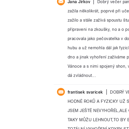
|
Jana Jirkov
Dobrý večer pan
zažila několikrát, poprvé při uče
zažilo a stále zažívá spoustu št
připraveni na zkoušky, no a o p
pracovala jako pečovatelka v 
hubu a už nemohla dál jak fyzic
dno a jinak vyhoření zažíváme 
Vánoce a s nimi spojený shon, v
dá zvládnout...
|
frantisek svaricek
DOBRÝ VE
HODNĚ ROKŮ A FYZICKY UŽ 
JSEM JEŠTĚ NEVYHOŘÉL,ALE
TAKY MŮŽU LEHNOUT,TO BY 
TOTÁLNÍ VYHOŘENÍ.KDYBY ST