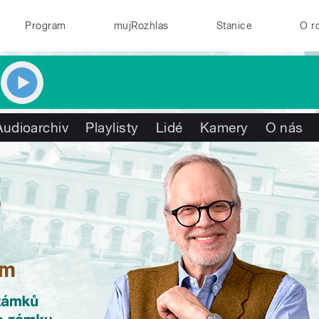
Program
mujRozhlas
Stanice
O r
Audioarchiv
Playlisty
Lidé
Kamery
O nás