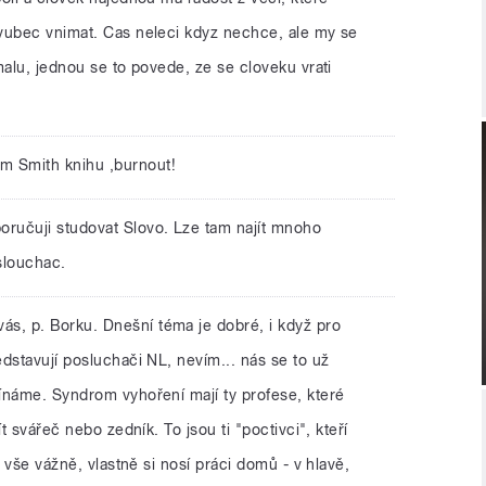
vubec vnimat. Cas neleci kdyz nechce, ale my se
malu, jednou se to povede, ze se cloveku vrati
m Smith knihu ,burnout!
oručuji studovat Slovo. Lze tam najít mnoho
slouchac.
ás, p. Borku. Dnešní téma je dobré, i když pro
dstavují posluchači NL, nevím... nás se to už
ínáme. Syndrom vyhoření mají ty profese, které
t svářeč nebo zedník. To jsou ti "poctivci", kteří
u vše vážně, vlastně si nosí práci domů - v hlavě,