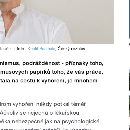
tančik
|
foto:
Khalil Baalbaki
,
Český rozhlas
nismus, podrážděnost - příznaky toho,
kmusových papírků toho, že vás práce,
ostala na cestu k vyhoření, je mnohem
rom vyhoření někdy potkal téměř
Ačkoliv se nejedná o lékařskou
ověka nebezpečné jak na psychologické,
yndromu vyhoření bránit? Je výsadou