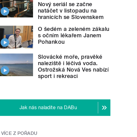
Nový seriál se začne
natáčet v listopadu na
hranicích se Slovenskem
O šedém a zeleném zákalu
s očním lékařem Janem
Pohankou
Slovácké moře, pravěké
naleziště i léčivá voda.
Ostrožská Nová Ves nabízí
sport i rekreaci
Jak nás naladíte na DABu
VÍCE Z POŘADU