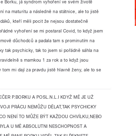
e Borku, já syndrom vyhoření ve svém životě
ní na maturitu a následně na státnice, ale to jistě
udáků, kteří měli pocit že nejsou dostatečně
ořádné vyhoření se mi postaral Covid, to když jsem
domově důchodců a padala tam s prominutím na
ky tak psychicky, tak to jsem si pořádně sáhla na
pravidelně s mamkou 1 za rok a to když jsou
 tom mi dají za pravdu jistě hlavně ženy, ale to se
ČER P.BORKU A POSL.N.L.I KDYŽ MĚ JE UŽ
SVOJI PRÁCU NEMŮŽU DĚLAT,TAK PSYCHICKY
 CO NENÍ TO MŮŽE BÝT KAŽDOU CHVÍLKU,NEBO
BYLA U MĚ ABSOLUTNI NESCHOPNOST A
E MĚ PANE BORKU VIDĚL,TAK SI ŘEKNETE