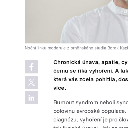
Noční linku moderuje z brněnského studia Borek Kapi
Chronická únava, apatie, cy
čemu se říká vyhoření. A la
která vás zcela pohltila, d
více.
Burnout syndrom neboli synd
polovinu evropské populace. 
diagnózu, vyhoření je pro čl
tak fyzické úrovni. Jak se s