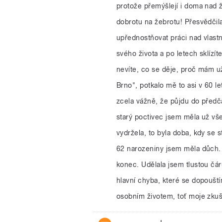
protože přemýšlejí i doma nad ž
dobrotu na žebrotu! Přesvědčila
upřednostňovat práci nad vlast
svého života a po letech sklízít
nevíte, co se děje, proč mám už
Brno", potkalo mě to asi v 60 l
zcela vážně, že půjdu do předč
starý poctivec jsem měla už vše
vydržela, to byla doba, kdy se
62 narozeniny jsem měla důch. 
konec. Udělala jsem tlustou čár
hlavní chyba, které se dopoušt
osobním životem, toť moje zku