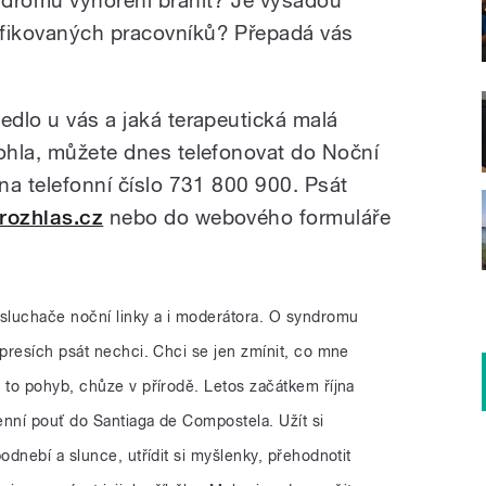
ifikovaných pracovníků? Přepadá vás
edlo u vás a jaká terapeutická malá
mohla, můžete dnes telefonovat do Noční
 na telefonní číslo 731 800 900. Psát
rozhlas.cz
nebo do webového formuláře
sluchače noční linky a i moderátora. O syndromu
presích psát nechci. Chci se jen zmínit, co mne
to pohyb, chůze v přírodě. Letos začátkem října
enní pouť do Santiaga de Compostela. Užít si
dnebí a slunce, utřídit si myšlenky, přehodnotit