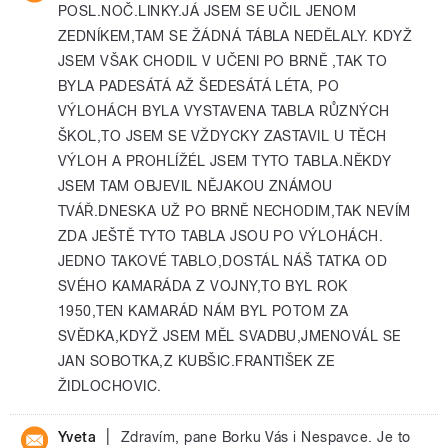
POSL.NOČ.LINKY.JÁ JSEM SE UČIL JENOM
ZEDNÍKEM,TAM SE ŽÁDNÁ TÁBLA NEDĚLALY. KDYŽ
JSEM VŠAK CHODIL V UČENI PO BRNĚ ,TAK TO
BYLA PADESÁTÁ AŽ ŠEDESÁTÁ LÉTA, PO
VÝLOHÁCH BYLA VYSTAVENA TABLA RŮZNÝCH
ŠKOL,TO JSEM SE VŽDYCKY ZASTAVIL U TĚCH
VÝLOH A PROHLÍŽÉL JSEM TYTO TABLA.NĚKDY
JSEM TAM OBJEVIL NĚJAKOU ZNÁMOU
TVÁŘ.DNESKA UŽ PO BRNĚ NECHODIM,TAK NEVÍM
ZDA JEŠTĚ TYTO TABLA JSOU PO VÝLOHÁCH.
JEDNO TAKOVÉ TABLO,DOSTÁL NÁŠ TATKA OD
SVÉHO KAMARÁDA Z VOJNY,TO BYL ROK
1950,TEN KAMARÁD NÁM BYL POTOM ZA
SVĚDKA,KDYŽ JSEM MĚL SVADBU,JMENOVÁL SE
JAN SOBOTKA,Z KUBŠIC.FRANTIŠEK ZE
ŽIDLOCHOVIC.
|
Yveta
Zdravím, pane Borku Vás i Nespavce. Je to