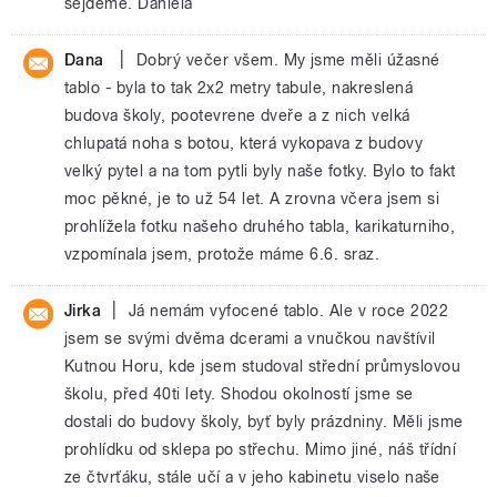
sejdeme. Daniela
|
Dana
Dobrý večer všem. My jsme měli úžasné
tablo - byla to tak 2x2 metry tabule, nakreslená
budova školy, pootevrene dveře a z nich velká
chlupatá noha s botou, která vykopava z budovy
velký pytel a na tom pytli byly naše fotky. Bylo to fakt
moc pěkné, je to už 54 let. A zrovna včera jsem si
prohlížela fotku našeho druhého tabla, karikaturniho,
vzpomínala jsem, protože máme 6.6. sraz.
|
Jirka
Já nemám vyfocené tablo. Ale v roce 2022
jsem se svými dvěma dcerami a vnučkou navštívil
Kutnou Horu, kde jsem studoval střední průmyslovou
školu, před 40ti lety. Shodou okolností jsme se
dostali do budovy školy, byť byly prázdniny. Měli jsme
prohlídku od sklepa po střechu. Mimo jiné, náš třídní
ze čtvrťáku, stále učí a v jeho kabinetu viselo naše