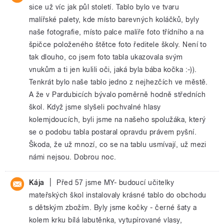
sice už víc jak půl století. Tablo bylo ve tvaru
malířské palety, kde místo barevných koláčků, byly
naše fotografie, místo palce malíře foto třídního a na
špičce položeného štětce foto ředitele školy. Není to
tak dlouho, co jsem foto tabla ukazovala svým
vnukům a ti jen kulili oči, jaká byla bába kočka :-)).
Tenkrát bylo naše tablo jedno z nejhezčích ve městě.
A že v Pardubicích bývalo poměrně hodně středních
škol. Když jsme slyšeli pochvalné hlasy
kolemjdoucích, byli jsme na našeho spolužáka, který
se o podobu tabla postaral opravdu právem pyšní.
Škoda, že už mnozí, co se na tablu usmívají, už mezi
námi nejsou. Dobrou noc.
|
Kája
Před 57 jsme MY- budoucí učitelky
mateřských škol instalovaly krásné tablo do obchodu
s dětským zbožím. Byly jsme kočky - černé šaty a
kolem krku bílá labutěnka, vytupírované vlasy,