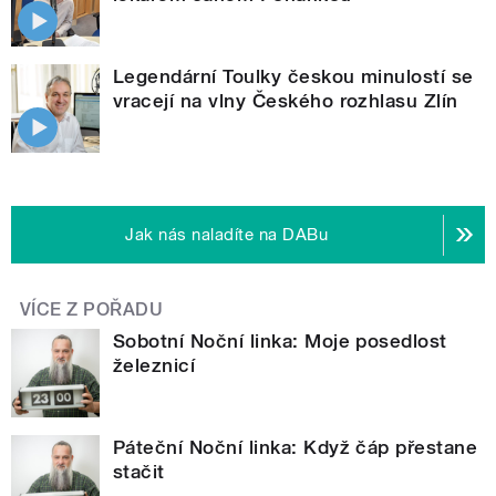
Legendární Toulky českou minulostí se
vracejí na vlny Českého rozhlasu Zlín
Jak nás naladíte na DABu
VÍCE Z POŘADU
Sobotní Noční linka: Moje posedlost
železnicí
Páteční Noční linka: Když čáp přestane
stačit