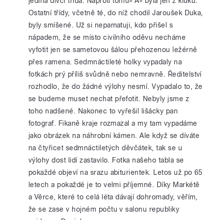
jediná dívčí třída. Naproti tomu» A« byla jen z kluků.
Ostatní třídy, včetně té, do níž chodil Jaroušek Duka,
byly smíšené. Už si nepamatuji, kdo přišel s
nápadem, že se místo civilního oděvu necháme
vyfotit jen se sametovou šálou přehozenou ležérně
přes ramena. Sedmnáctileté holky vypadaly na
fotkách prý příliš svůdně nebo nemravně. Ředitelství
rozhodlo, že do žádné výlohy nesmí. Vypadalo to, že
se budeme muset nechat přefotit. Nebyly jsme z
toho nadšené. Nakonec to vyřešil lišácky pan
fotograf. Fikaně kraje rozmazal a my tam vypadáme
jako obrázek na náhrobní kámen. Ale když se díváte
na čtyřicet sedmnáctiletých děvčátek, tak se u
výlohy dost lidí zastavilo. Fotka našeho tabla se
pokaždé objeví na srazu abiturientek. Letos už po 65
letech a pokaždé je to velmi příjemné. Díky Markétě
a Věrce, které to celá léta dávají dohromady, věřím,
že se zase v hojném počtu v salonu republiky