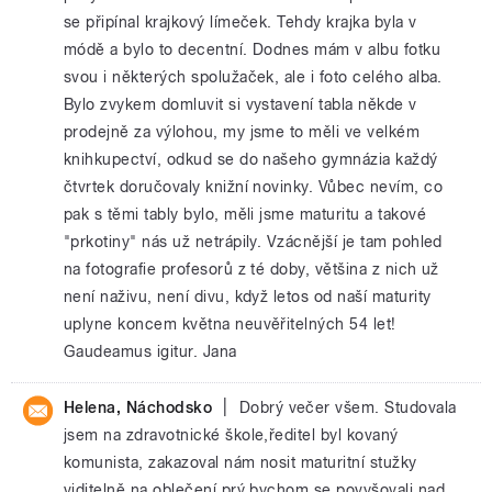
se připínal krajkový límeček. Tehdy krajka byla v
módě a bylo to decentní. Dodnes mám v albu fotku
svou i některých spolužaček, ale i foto celého alba.
Bylo zvykem domluvit si vystavení tabla někde v
prodejně za výlohou, my jsme to měli ve velkém
knihkupectví, odkud se do našeho gymnázia každý
čtvrtek doručovaly knižní novinky. Vůbec nevím, co
pak s těmi tably bylo, měli jsme maturitu a takové
"prkotiny" nás už netrápily. Vzácnější je tam pohled
na fotografie profesorů z té doby, většina z nich už
není naživu, není divu, když letos od naší maturity
uplyne koncem května neuvěřitelných 54 let!
Gaudeamus igitur. Jana
|
Helena, Náchodsko
Dobrý večer všem. Studovala
jsem na zdravotnické škole,ředitel byl kovaný
komunista, zakazoval nám nosit maturitní stužky
viditelně na oblečení,prý bychom se povyšovali nad