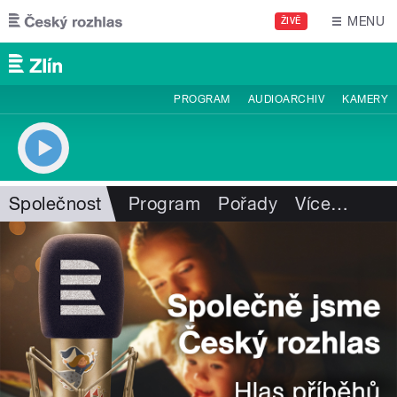
Přejít k hlavnímu obsahu
MENU
ŽIVĚ
PROGRAM
AUDIOARCHIV
KAMERY
Společnost
Program
Pořady
Více
…