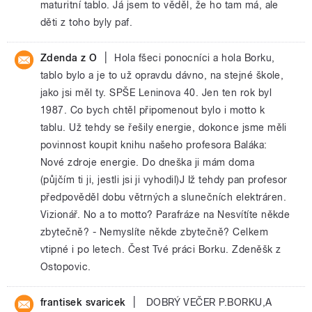
maturitní tablo. Já jsem to věděl, že ho tam má, ale
děti z toho byly paf.
|
Zdenda z O
Hola fšeci ponocníci a hola Borku,
tablo bylo a je to už opravdu dávno, na stejné škole,
jako jsi měl ty. SPŠE Leninova 40. Jen ten rok byl
1987. Co bych chtěl připomenout bylo i motto k
tablu. Už tehdy se řešily energie, dokonce jsme měli
povinnost koupit knihu našeho profesora Baláka:
Nové zdroje energie. Do dneška ji mám doma
(půjčím ti ji, jestli jsi ji vyhodil)J Iž tehdy pan profesor
předpověděl dobu větrných a slunečních elektráren.
Vizionář. No a to motto? Parafráze na Nesvítíte někde
zbytečně? - Nemyslíte někde zbytečně? Celkem
vtipné i po letech. Čest Tvé práci Borku. Zdeněšk z
Ostopovic.
|
frantisek svaricek
DOBRÝ VEČER P.BORKU,A