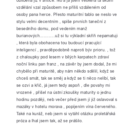
oblíbená již v antice. No a já jsem veškerá ta školní
vzdělání vzal způsobem ne příliš vzdáleném od
osoby pana herce. Přesto maturitní tablo se neslo ve
stylu velmi decentním , spíše prvních taneční z
besedního domu, pod vedením manž
burianových............už si tu výkladní skříň nepamatuji
, která byla obohacena tou budoucí pracující
inteligencí , pravděpodobně naproti býv prioru. , tož
z chaloupky pod lesem v bílých karpatech zdraví
noční linku pan franz , na závěr by jsem dodal, že mi
chybělo při maturitě, aby nám někdo sdělil, když se
chceš smát, tak se směj a když se ti něco nelíbí, tak
se ozvi a křič, já jsem tedy aspoň , dle povahy mi
vrozené , přišel na ústní zkoušky maturity o jednu
hodinu později, neb večer před jsem jí již oslavoval s
mazáky v hotelu morava , popíjením vína červeného.
Také na kuráž, neb jsem si vytáhl otázku proletářská
próza a lhal jsem tak, až se prášilo.