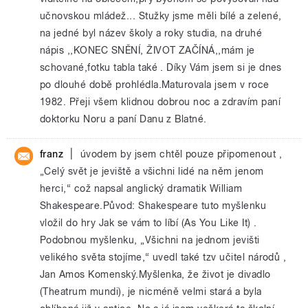
učnovskou mládež... Stužky jsme měli bílé a zelené,
na jedné byl název školy a roky studia, na druhé
nápis ,,KONEC SNĚNÍ, ŽIVOT ZAČÍNÁ,,mám je
schované,fotku tabla také . Díky Vám jsem si je dnes
po dlouhé době prohlédla.Maturovala jsem v roce
1982. Přeji všem klidnou dobrou noc a zdravím paní
doktorku Noru a paní Danu z Blatné.
|
franz
úvodem by jsem chtěl pouze připomenout ,
„Celý svět je jeviště a všichni lidé na něm jenom
herci,“ což napsal anglický dramatik William
Shakespeare.Původ: Shakespeare tuto myšlenku
vložil do hry Jak se vám to líbí (As You Like It) .
Podobnou myšlenku, „Všichni na jednom jevišti
velikého světa stojíme,“ uvedl také tzv učitel národů ,
Jan Amos Komenský.Myšlenka, že život je divadlo
(Theatrum mundi), je nicméně velmi stará a byla