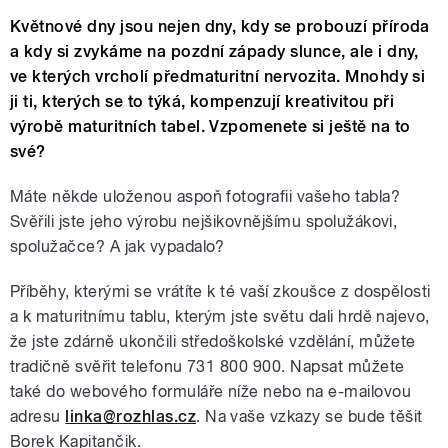
Květnové dny jsou nejen dny, kdy se probouzí příroda
a kdy si zvykáme na pozdní západy slunce, ale i dny,
ve kterých vrcholí předmaturitní nervozita. Mnohdy si
ji ti, kterých se to týká, kompenzují kreativitou při
výrobě maturitních tabel. Vzpomenete si ještě na to
své?
Máte někde uloženou aspoň fotografii vašeho tabla?
Svěřili jste jeho výrobu nejšikovnějšímu spolužákovi,
spolužačce? A jak vypadalo?
Příběhy, kterými se vrátíte k té vaší zkoušce z dospělosti
a k maturitnímu tablu, kterým jste světu dali hrdě najevo,
že jste zdárně ukončili středoškolské vzdělání, můžete
tradičně svěřit telefonu 731 800 900. Napsat můžete
také do webového formuláře níže nebo na e-mailovou
adresu
linka@rozhlas.cz
. Na vaše vzkazy se bude těšit
Borek Kapitančik.