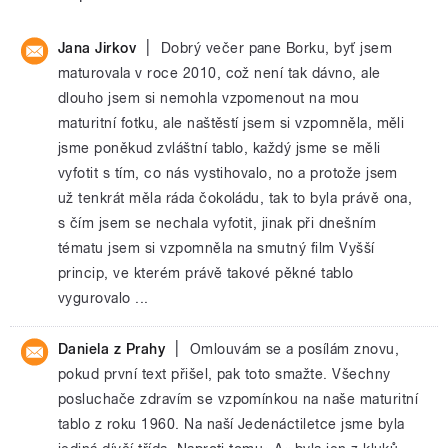
|
Jana Jirkov
Dobrý večer pane Borku, byť jsem
maturovala v roce 2010, což není tak dávno, ale
dlouho jsem si nemohla vzpomenout na mou
maturitní fotku, ale naštěstí jsem si vzpomněla, měli
jsme poněkud zvláštní tablo, každý jsme se měli
vyfotit s tím, co nás vystihovalo, no a protože jsem
už tenkrát měla ráda čokoládu, tak to byla právě ona,
s čím jsem se nechala vyfotit, jinak při dnešním
tématu jsem si vzpomněla na smutný film Vyšší
princip, ve kterém právě takové pěkné tablo
vygurovalo ...
|
Daniela z Prahy
Omlouvám se a posílám znovu,
pokud první text přišel, pak toto smažte. Všechny
posluchače zdravím se vzpomínkou na naše maturitní
tablo z roku 1960. Na naší Jedenáctiletce jsme byla