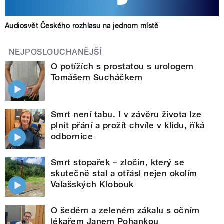
Audiosvět Českého rozhlasu na jednom místě
NEJPOSLOUCHANĚJŠÍ
O potížích s prostatou s urologem
Tomášem Sucháčkem
Smrt není tabu. I v závěru života lze
plnit přání a prožít chvíle v klidu, říká
odbornice
Smrt stopařek – zločin, který se
skutečně stal a otřásl nejen okolím
Valašských Klobouk
O šedém a zeleném zákalu s očním
lékařem Janem Pohankou