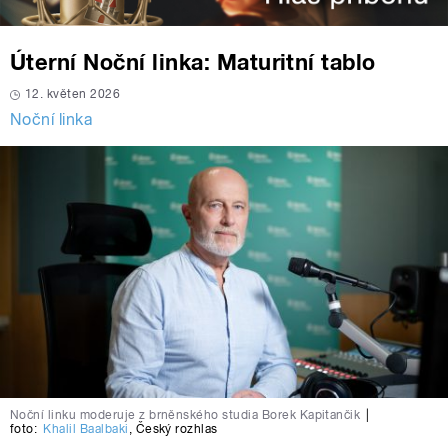
Úterní Noční linka: Maturitní tablo
12. květen 2026
Noční linka
Noční linku moderuje z brněnského studia Borek Kapitančik
|
foto:
Khalil Baalbaki
,
Český rozhlas