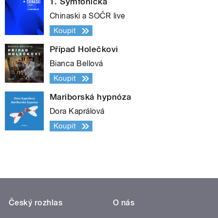
1. Symfonická
Chinaski a SOČR live
Koupit
Případ Holečkovi
Bianca Bellová
Koupit
Mariborská hypnóza
Dora Kaprálová
Koupit
Český rozhlas
O nás