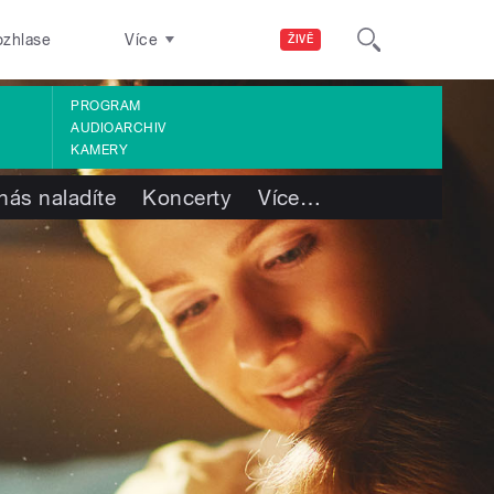
ozhlase
Více
ŽIVĚ
PROGRAM
AUDIOARCHIV
KAMERY
nás naladíte
Koncerty
Více
…