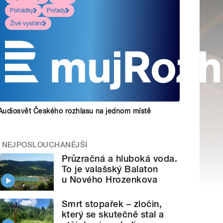
Pohádky
Pořady
Živé vysílání
Audiosvět Českého rozhlasu na jednom místě
NEJPOSLOUCHANĚJŠÍ
Průzračná a hluboká voda.
To je valašský Balaton
u Nového Hrozenkova
Smrt stopařek – zločin,
který se skutečně stal a