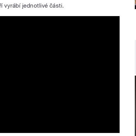
í vyrábí jednotlivé části.
 Czechoslovakia // Skoda 1000MB,