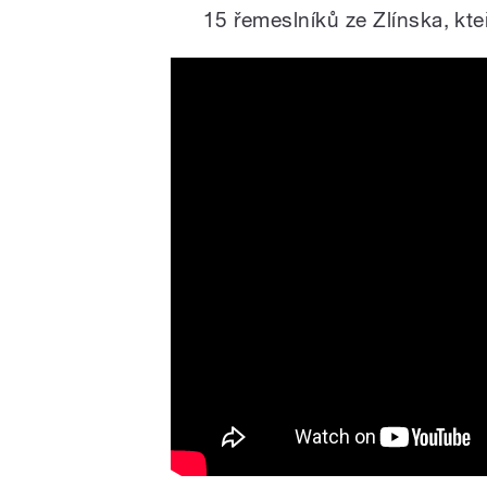
15 řemeslníků ze Zlínska, kteř
Czech Pedal Car : Made in
Skoda Octavia, Tatra T148