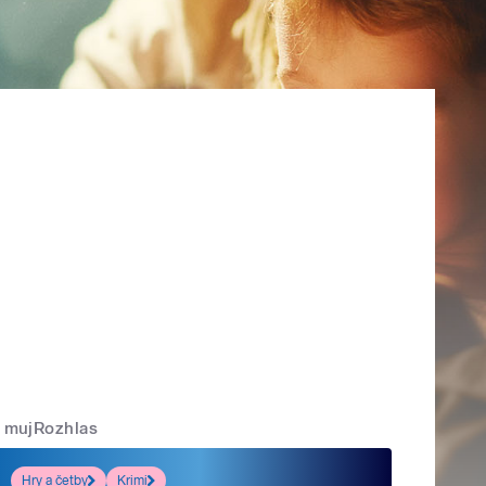
mujRozhlas
Hry a četby
Krimi