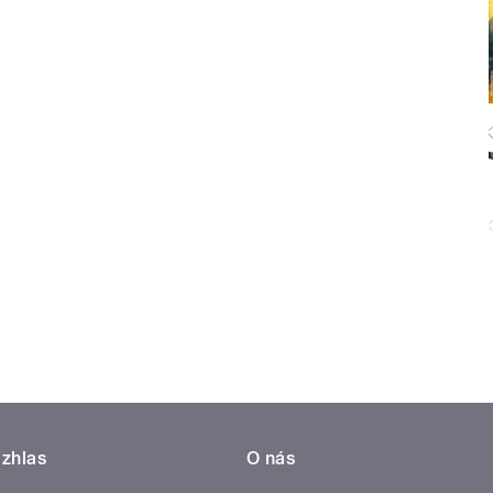
zhlas
O nás