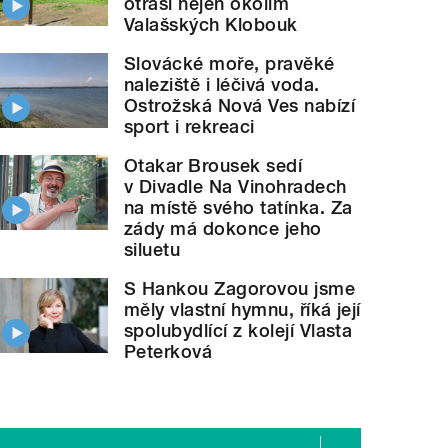
otřásl nejen okolím
Valašských Klobouk
Slovácké moře, pravěké
naleziště i léčivá voda.
Ostrožská Nová Ves nabízí
sport i rekreaci
Otakar Brousek sedí
v Divadle Na Vinohradech
na místě svého tatínka. Za
zády má dokonce jeho
siluetu
S Hankou Zagorovou jsme
měly vlastní hymnu, říká její
spolubydlící z kolejí Vlasta
Peterková