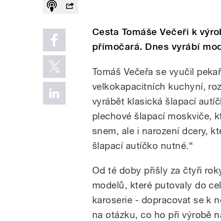
Cesta Tomáše Večeři k výro
přímočará. Dnes vyrábí mode
Tomáš Večeřa se vyučil pekař
velkokapacitních kuchyní, roz
vyrábět klasická šlapací aut
plechové šlapací moskviče, 
snem, ale i narození dcery, k
šlapací autíčko nutné.“
Od té doby přišly za čtyři rok
modelů, které putovaly do ce
karoserie - dopracovat se k
na otázku, co ho při výrobě n