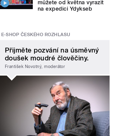
můžete od května vyrazit
na expedici Ydykseb
E-SHOP ČESKÉHO ROZHLASU
Přijměte pozvání na úsměvný
doušek moudré člověčiny.
František Novotný, moderátor