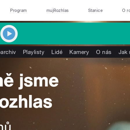
Program
mujRozhlas
Stanice
O r
archiv
Playlisty
Lidé
Kamery
O nás
Jak 