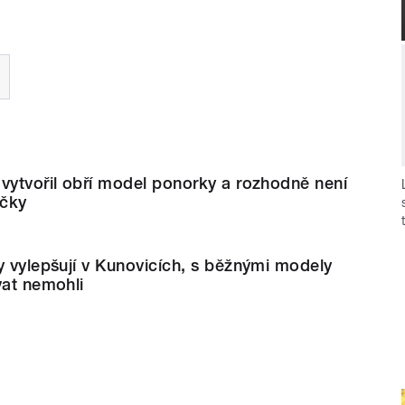
vytvořil obří model ponorky a rozhodně není
ačky
y vylepšují v Kunovicích, s běžnými modely
vat nemohli