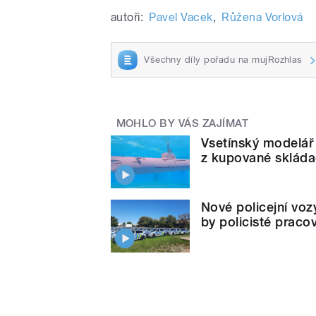
autoři:
Pavel Vacek
,
Růžena Vorlová
Všechny díly pořadu na mujRozhlas
MOHLO BY VÁS ZAJÍMAT
Vsetínský modelář 
z kupované sklád
Nové policejní voz
by policisté praco