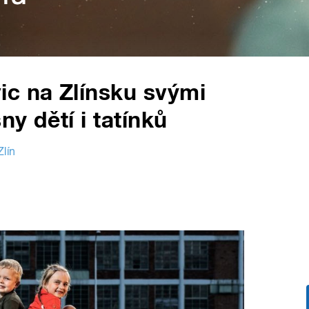
ic na Zlínsku svými
ny dětí i tatínků
lín