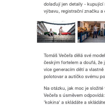
dolaďují jen detaily - kup
ujíc
výbavu, registrační značku a 
Tomáš Večeřa dělá své mode
českým fortelem a doufá, že 
více generacím dětí a vlastně 
polotovar a autíčko svému po
Na otázku, jak moc je složité
Večeřa s úsměvem odpovídá: 
'kokina' a skládáte a skládát