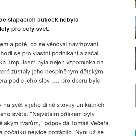
bě šlapacích autíček nebyla
ly pro celý svět.
em a poté, co se věnoval navrhování
hodl se pro vlastní podnikání a začal
íčka. Impulsem byla nejen vzpomínka na
které zůstaly jeho nesplněným dětským
terá podle jeho slov „… pro dceru bylo
y na svět v jeho dílně stovky unikátních
lého světa. "Největším oříškem byly
 nějakým tvarům," odpovídá Tomáš Večeřa
a počátku nejvíce potrápilo.
Nyní už se