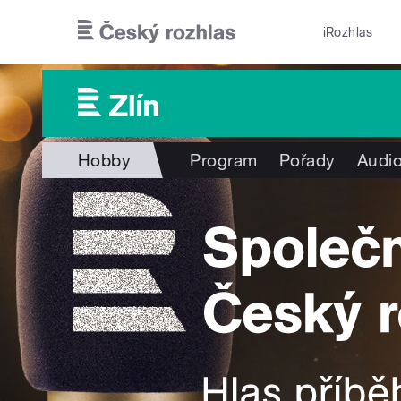
Přejít k hlavnímu obsahu
iRozhlas
Hobby
Program
Pořady
Audio