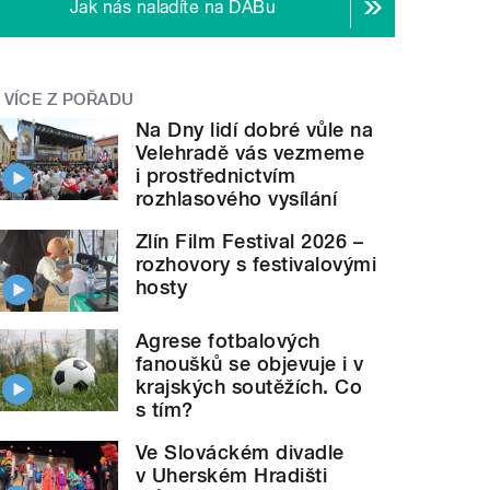
Jak nás naladíte na DABu
VÍCE Z POŘADU
Na Dny lidí dobré vůle na
Velehradě vás vezmeme
i prostřednictvím
rozhlasového vysílání
Zlín Film Festival 2026 –
rozhovory s festivalovými
hosty
Agrese fotbalových
fanoušků se objevuje i v
krajských soutěžích. Co
s tím?
Ve Slováckém divadle
v Uherském Hradišti