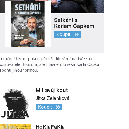
Setkání s
Karlem Čapkem
Koupit
Literární fikce, pokus přiblížit literární nadsázkou
spisovatele, filozofa, ale hlavně člověka Karla Čapka
trochu jinou formou.
Mít svůj kout
Jitka Zelenková
Koupit
HoKlaFaKla