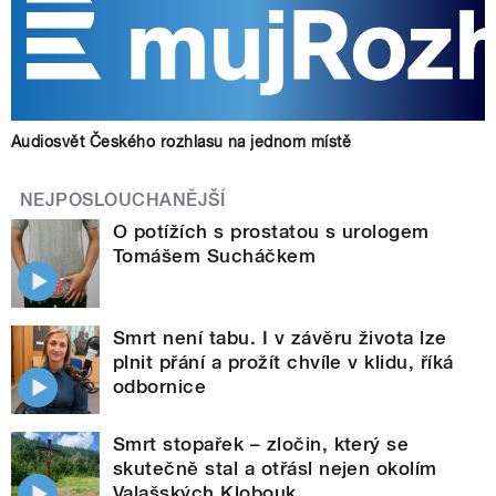
Audiosvět Českého rozhlasu na jednom místě
NEJPOSLOUCHANĚJŠÍ
O potížích s prostatou s urologem
Tomášem Sucháčkem
Smrt není tabu. I v závěru života lze
plnit přání a prožít chvíle v klidu, říká
odbornice
Smrt stopařek – zločin, který se
skutečně stal a otřásl nejen okolím
Valašských Klobouk