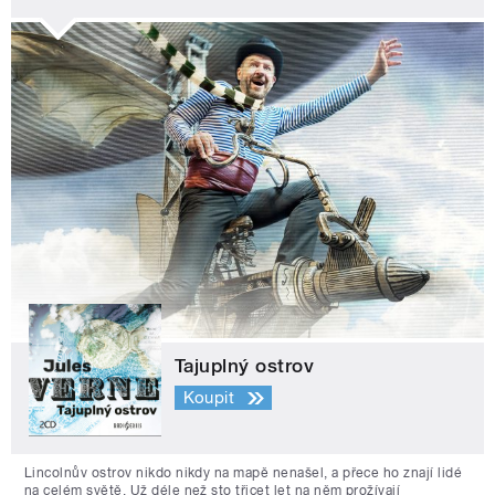
Tajuplný ostrov
Koupit
Lincolnův ostrov nikdo nikdy na mapě nenašel, a přece ho znají lidé
na celém světě. Už déle než sto třicet let na něm prožívají