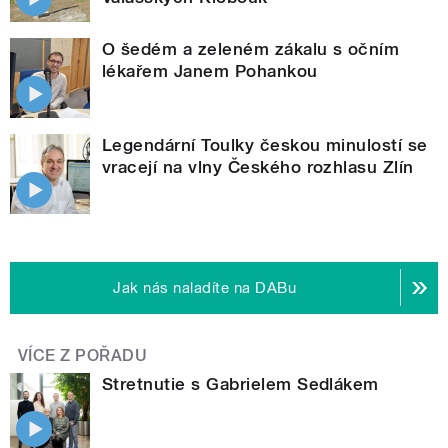
O šedém a zeleném zákalu s očním
lékařem Janem Pohankou
Legendární Toulky českou minulostí se
vracejí na vlny Českého rozhlasu Zlín
Jak nás naladíte na DABu
VÍCE Z POŘADU
Stretnutie s Gabrielem Sedlákem