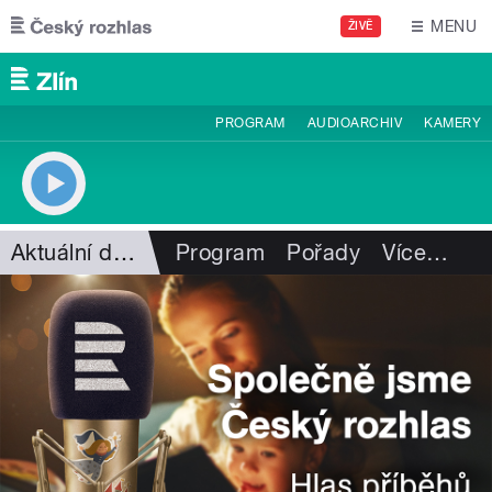
Přejít k hlavnímu obsahu
MENU
ŽIVĚ
PROGRAM
AUDIOARCHIV
KAMERY
Aktuální dění
Program
Pořady
Více
…