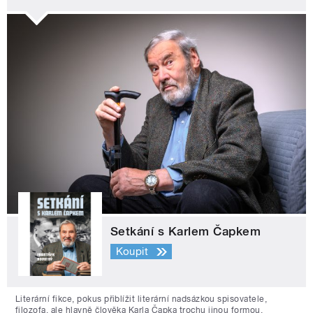
Setkání s Karlem Čapkem
Koupit
Literární fikce, pokus přiblížit literární nadsázkou spisovatele,
filozofa, ale hlavně člověka Karla Čapka trochu jinou formou.