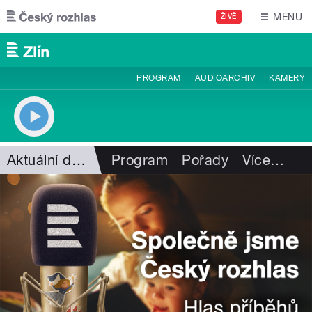
Přejít k hlavnímu obsahu
MENU
ŽIVĚ
PROGRAM
AUDIOARCHIV
KAMERY
Aktuální dění
Program
Pořady
Více
…