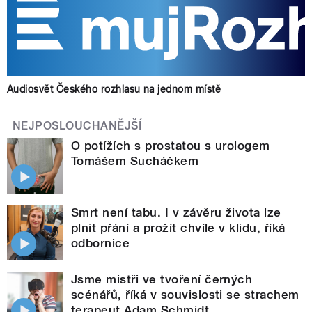
Audiosvět Českého rozhlasu na jednom místě
NEJPOSLOUCHANĚJŠÍ
O potížích s prostatou s urologem
Tomášem Sucháčkem
Smrt není tabu. I v závěru života lze
plnit přání a prožít chvíle v klidu, říká
odbornice
Jsme mistři ve tvoření černých
scénářů, říká v souvislosti se strachem
terapeut Adam Schmidt