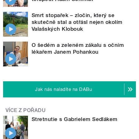
Smrt stopařek – zločin, který se
skutečně stal a otřásl nejen okolím
Valašských Klobouk
O šedém a zeleném zákalu s očním
lékařem Janem Pohankou
Jak nás naladíte na DABu
VÍCE Z POŘADU
Stretnutie s Gabrielem Sedlákem