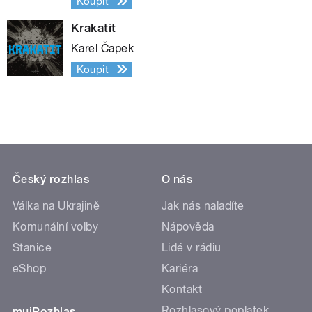
Koupit
Krakatit
Karel Čapek
Koupit
Český rozhlas
O nás
Válka na Ukrajině
Jak nás naladíte
Komunální volby
Nápověda
Stanice
Lidé v rádiu
eShop
Kariéra
Kontakt
Rozhlasový poplatek
mujRozhlas