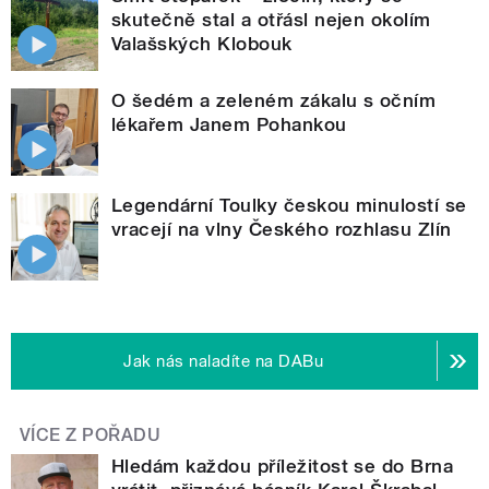
skutečně stal a otřásl nejen okolím
Valašských Klobouk
O šedém a zeleném zákalu s očním
lékařem Janem Pohankou
Legendární Toulky českou minulostí se
vracejí na vlny Českého rozhlasu Zlín
Jak nás naladíte na DABu
VÍCE Z POŘADU
Hledám každou příležitost se do Brna