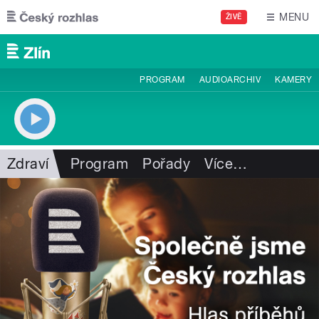
Přejít k hlavnímu obsahu
MENU
ŽIVĚ
PROGRAM
AUDIOARCHIV
KAMERY
Zdraví
Program
Pořady
Více
…