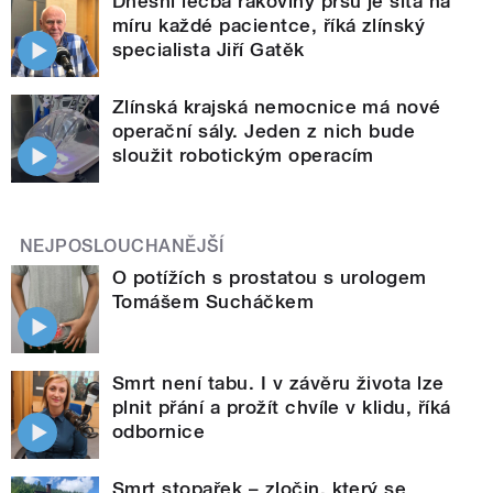
Dnešní léčba rakoviny prsu je šitá na
míru každé pacientce, říká zlínský
specialista Jiří Gatěk
Zlínská krajská nemocnice má nové
operační sály. Jeden z nich bude
sloužit robotickým operacím
NEJPOSLOUCHANĚJŠÍ
O potížích s prostatou s urologem
Tomášem Sucháčkem
Smrt není tabu. I v závěru života lze
plnit přání a prožít chvíle v klidu, říká
odbornice
Smrt stopařek – zločin, který se