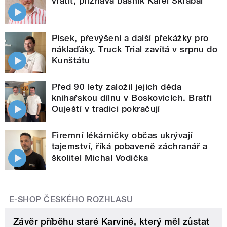
vrátit, přiznává básník Karel Škrabal
Písek, převýšení a další překážky pro
náklaďáky. Truck Trial zavítá v srpnu do
Kunštátu
Před 90 lety založil jejich děda
knihařskou dílnu v Boskovicích. Bratři
Ouještí v tradici pokračují
Firemní lékárničky občas ukrývají
tajemství, říká pobaveně záchranář a
školitel Michal Vodička
E-SHOP ČESKÉHO ROZHLASU
Závěr příběhu staré Karviné, který měl zůstat