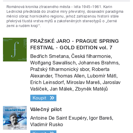
Románová kronika ztraceného města - léta 1945–1961. Karin
Lednická předkládá do značné míry převratný, dosavadní paradigma
měnící obraz hornického regionu, jehož zahlazenou historii stále
překrývá tlustá vrstva mýtů a zakořeněných stereotypů o „černé
zemi a rudém kraji“.
PRAŽSKÉ JARO - PRAGUE SPRING
FESTIVAL - GOLD EDITION vol. 7
Bedřich Smetana, Česká filharmonie,
Wolfgang Sawallisch, Johannes Brahms,
Pražský filharmonický sbor, Roberta
Alexander, Thomas Allen, Lubomír Mátl,
Erich Leinsdorf, Miroslav Mareš, Jaroslav
Vašíček, Jan Málek, Zbyněk Matějů
Koupit
Válečný pilot
Antoine De Saint Exupéry, Igor Bareš,
Vladimír Rusko