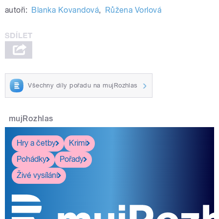
autoři:
Blanka Kovandová
,
Růžena Vorlová
Všechny díly pořadu na mujRozhlas
mujRozhlas
Hry a četby
Krimi
Pohádky
Pořady
Živé vysílání