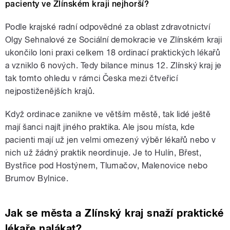
pacienty ve Zlínském kraji nejhorší?
Podle krajské radní odpovědné za oblast zdravotnictví
Olgy Sehnalové ze Sociální demokracie ve Zlínském kraji
ukončilo loni praxi celkem 18 ordinací praktických lékařů
a vzniklo 6 nových. Tedy bilance minus 12. Zlínský kraj je
tak tomto ohledu v rámci Česka mezi čtveřicí
nejpostiženějších krajů.
Když ordinace zanikne ve větším městě, tak lidé ještě
mají šanci najít jiného praktika. Ale jsou místa, kde
pacienti mají už jen velmi omezený výběr lékařů nebo v
nich už žádný praktik neordinuje. Je to Hulín, Břest,
Bystřice pod Hostýnem, Tlumačov, Malenovice nebo
Brumov Bylnice.
Jak se města a Zlínský kraj snaží praktické
lékaře nalákat?