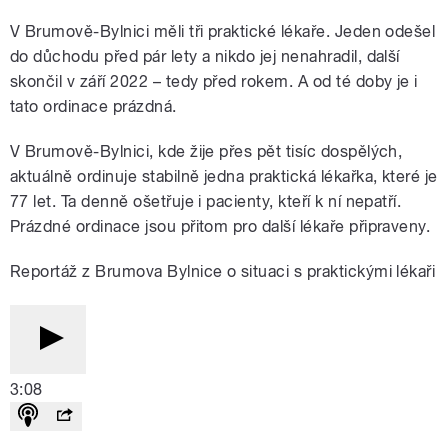
V Brumově-Bylnici měli tři praktické lékaře. Jeden odešel
do důchodu před pár lety a nikdo jej nenahradil, další
skončil v září 2022 – tedy před rokem. A od té doby je i
tato ordinace prázdná.
V Brumově-Bylnici, kde žije přes pět tisíc dospělých,
aktuálně ordinuje stabilně jedna praktická lékařka, které je
77 let. Ta denně ošetřuje i pacienty, kteří k ní nepatří.
Prázdné ordinace jsou přitom pro další lékaře připraveny.
Reportáž z Brumova Bylnice o situaci s praktickými lékaři
3:08