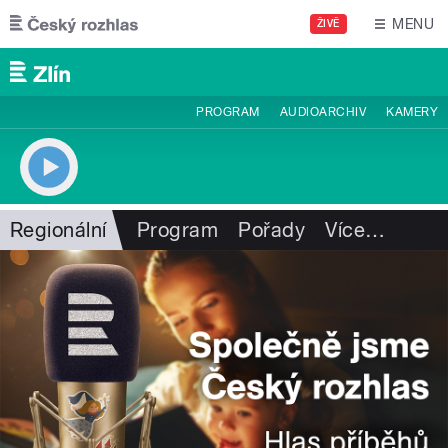
Přejít k hlavnímu obsahu
MENU
ŽIVĚ
PROGRAM
AUDIOARCHIV
KAMERY
Regionální
Program
Pořady
Více
…