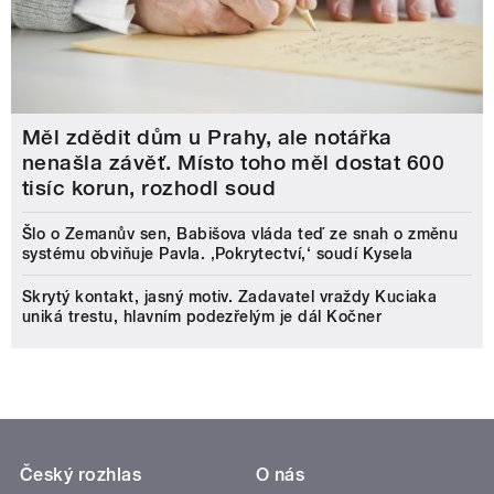
Měl zdědit dům u Prahy, ale notářka
nenašla závěť. Místo toho měl dostat 600
tisíc korun, rozhodl soud
Šlo o Zemanův sen, Babišova vláda teď ze snah o změnu
systému obviňuje Pavla. ‚Pokrytectví,‘ soudí Kysela
Skrytý kontakt, jasný motiv. Zadavatel vraždy Kuciaka
uniká trestu, hlavním podezřelým je dál Kočner
Český rozhlas
O nás