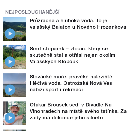
NEJPOSLOUCHANĚJŠÍ
Průzračná a hluboká voda. To je
valašský Balaton u Nového Hrozenkova
Smrt stopařek – zločin, který se
skutečně stal a otřásl nejen okolím
Valašských Klobouk
Slovácké moře, pravěké naleziště
i léčivá voda. Ostrožská Nová Ves
nabízí sport i rekreaci
Otakar Brousek sedí v Divadle Na
Vinohradech na místě svého tatínka. Za
zády má dokonce jeho siluetu