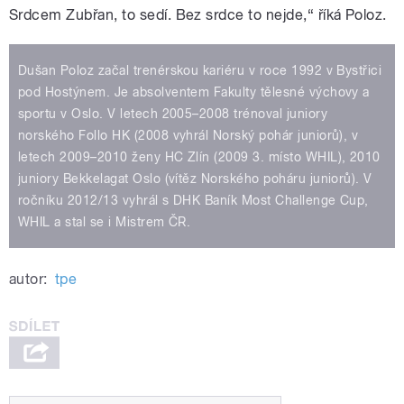
Srdcem Zubřan, to sedí. Bez srdce to nejde,“ říká Poloz.
Dušan Poloz začal trenérskou kariéru v roce 1992 v Bystřici
pod Hostýnem. Je absolventem Fakulty tělesné výchovy a
sportu v Oslo. V letech 2005–2008 trénoval juniory
norského Follo HK (2008 vyhrál Norský pohár juniorů), v
letech 2009–2010 ženy HC Zlín (2009 3. místo WHIL), 2010
juniory Bekkelagat Oslo (vítěz Norského poháru juniorů). V
ročníku 2012/13 vyhrál s DHK Baník Most Challenge Cup,
WHIL a stal se i Mistrem ČR.
autor:
tpe