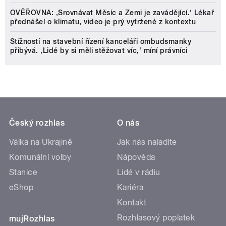
OVĚŘOVNA: ‚Srovnávat Měsíc a Zemi je zavádějící.‘ Lékař
přednášel o klimatu, video je prý vytržené z kontextu
Stížností na stavební řízení kanceláři ombudsmanky
přibývá. ‚Lidé by si měli stěžovat víc,‘ míní právníci
Český rozhlas
O nás
Válka na Ukrajině
Jak nás naladíte
Komunální volby
Nápověda
Stanice
Lidé v rádiu
eShop
Kariéra
Kontakt
Rozhlasový poplatek
mujRozhlas