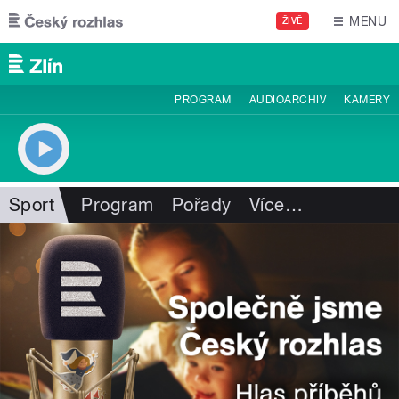
Přejít k hlavnímu obsahu
MENU
ŽIVĚ
PROGRAM
AUDIOARCHIV
KAMERY
Sport
Program
Pořady
Více
…