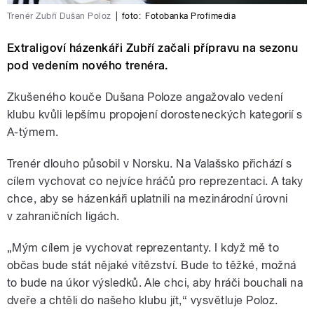
Trenér Zubří Dušan Poloz
|
foto:
Fotobanka Profimedia
Extraligoví házenkáři Zubří začali přípravu na sezonu
pod vedením nového trenéra.
Zkušeného kouče Dušana Poloze angažovalo vedení
klubu kvůli lepšímu propojení dorosteneckých kategorií s
A-týmem.
Trenér dlouho působil v Norsku. Na Valašsko přichází s
cílem vychovat co nejvíce hráčů pro reprezentaci. A taky
chce, aby se házenkáři uplatnili na mezinárodní úrovni
v zahraničních ligách.
„Mým cílem je vychovat reprezentanty. I když mě to
občas bude stát nějaké vítězství. Bude to těžké, možná
to bude na úkor výsledků. Ale chci, aby hráči bouchali na
dveře a chtěli do našeho klubu jít,“ vysvětluje Poloz.