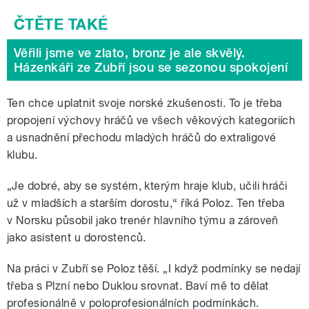
Věřili jsme ve zlato, bronz je ale skvělý.
Házenkáři ze Zubří jsou se sezonou spokojení
Ten chce uplatnit svoje norské zkušenosti. To je třeba
propojení výchovy hráčů ve všech věkových kategoriích
a usnadnění přechodu mladých hráčů do extraligové
klubu.
„Je dobré, aby se systém, kterým hraje klub, učili hráči
už v mladších a starším dorostu,“ říká Poloz. Ten třeba
v Norsku působil jako trenér hlavního týmu a zároveň
jako asistent u dorostenců.
Na práci v Zubří se Poloz těší. „I když podmínky se nedají
třeba s Plzní nebo Duklou srovnat. Baví mě to dělat
profesionálně v poloprofesionálních podmínkách.