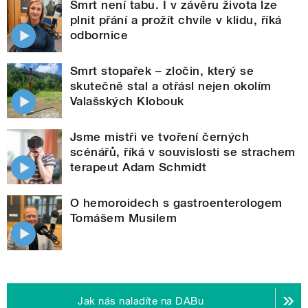
Smrt není tabu. I v závěru života lze
plnit přání a prožít chvíle v klidu, říká
odbornice
Smrt stopařek – zločin, který se
skutečně stal a otřásl nejen okolím
Valašských Klobouk
Jsme mistři ve tvoření černých
scénářů, říká v souvislosti se strachem
terapeut Adam Schmidt
O hemoroidech s gastroenterologem
Tomášem Musilem
Jak nás naladíte na DABu