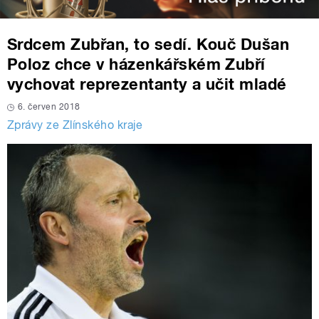
Srdcem Zubřan, to sedí. Kouč Dušan
Poloz chce v házenkářském Zubří
vychovat reprezentanty a učit mladé
6. červen 2018
Zprávy ze Zlínského kraje