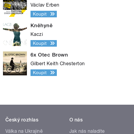
Václav Erben
Koupit
Kněhyně
Kaczi
Koupit
6x Otec Brown
Gilbert Keith Chesterton
Koupit
Český rozhlas
O nás
Válka na Ukrajině
Jak nás naladíte