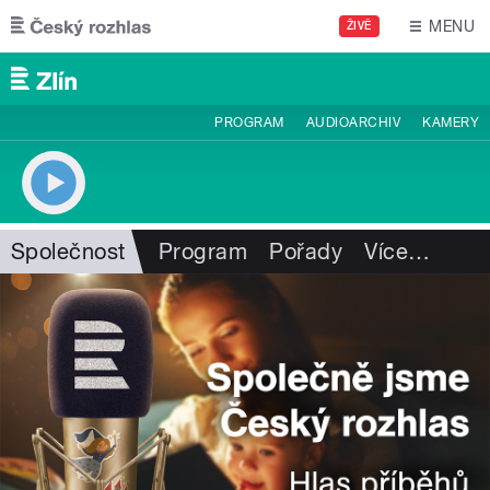
Přejít k hlavnímu obsahu
MENU
ŽIVĚ
PROGRAM
AUDIOARCHIV
KAMERY
Společnost
Program
Pořady
Více
…