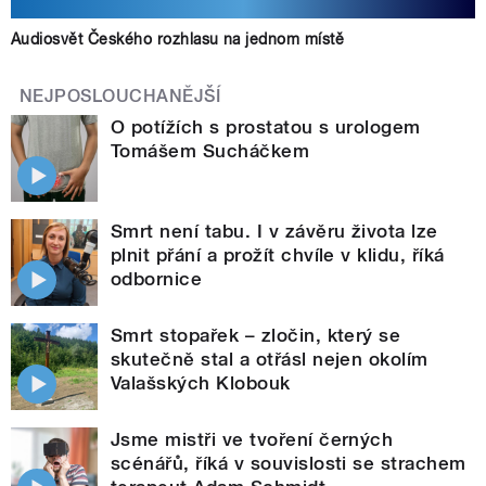
Audiosvět Českého rozhlasu na jednom místě
NEJPOSLOUCHANĚJŠÍ
O potížích s prostatou s urologem
Tomášem Sucháčkem
Smrt není tabu. I v závěru života lze
plnit přání a prožít chvíle v klidu, říká
odbornice
Smrt stopařek – zločin, který se
skutečně stal a otřásl nejen okolím
Valašských Klobouk
Jsme mistři ve tvoření černých
scénářů, říká v souvislosti se strachem