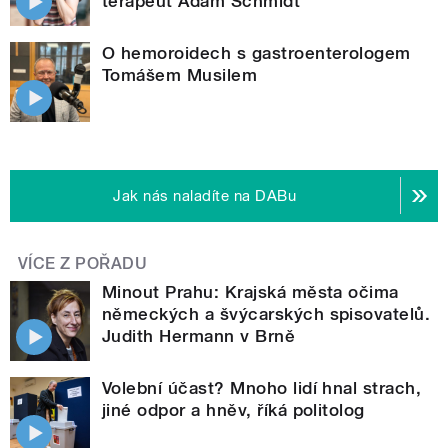
terapeut Adam Schmidt
O hemoroidech s gastroenterologem
Tomášem Musilem
Jak nás naladíte na DABu
VÍCE Z POŘADU
Minout Prahu: Krajská města očima
německých a švýcarských spisovatelů.
Judith Hermann v Brně
Volební účast? Mnoho lidí hnal strach,
jiné odpor a hněv, říká politolog