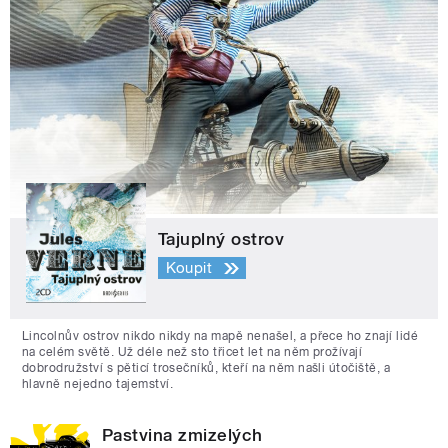
Tajuplný ostrov
Koupit
Lincolnův ostrov nikdo nikdy na mapě nenašel, a přece ho znají lidé
na celém světě. Už déle než sto třicet let na něm prožívají
dobrodružství s pěticí trosečníků, kteří na něm našli útočiště, a
hlavně nejedno tajemství.
Pastvina zmizelých