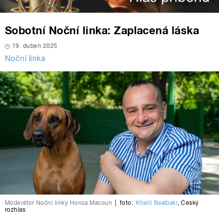
Sobotní Noční linka: Zaplacená láska
19. duben 2025
Noční linka
Moderátor Noční linky Honza Macoun
|
foto:
Khalil Baalbaki
,
Český
rozhlas