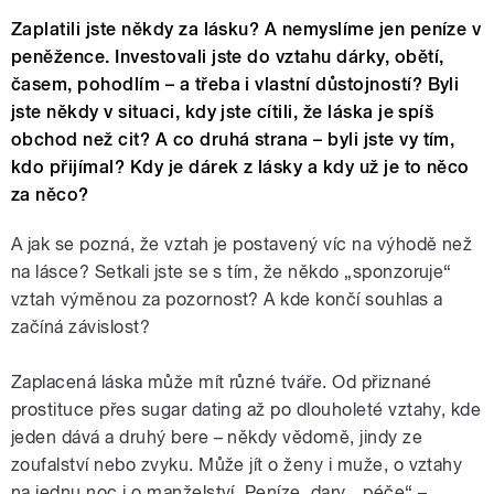
Zaplatili jste někdy za lásku? A nemyslíme jen peníze v
peněžence. Investovali jste do vztahu dárky, obětí,
časem, pohodlím – a třeba i vlastní důstojností? Byli
jste někdy v situaci, kdy jste cítili, že láska je spíš
obchod než cit? A co druhá strana – byli jste vy tím,
kdo přijímal? Kdy je dárek z lásky a kdy už je to něco
za něco?
A jak se pozná, že vztah je postavený víc na výhodě než
na lásce? Setkali jste se s tím, že někdo „sponzoruje“
vztah výměnou za pozornost? A kde končí souhlas a
začíná závislost?
Zaplacená láska může mít různé tváře. Od přiznané
prostituce přes sugar dating až po dlouholeté vztahy, kde
jeden dává a druhý bere – někdy vědomě, jindy ze
zoufalství nebo zvyku. Může jít o ženy i muže, o vztahy
na jednu noc i o manželství. Peníze, dary, „péče“ –