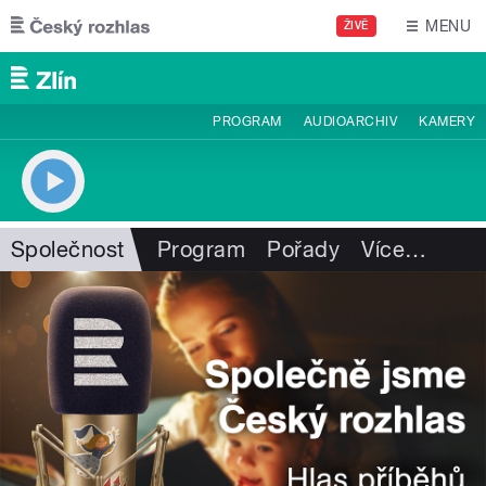
Přejít k hlavnímu obsahu
MENU
ŽIVĚ
PROGRAM
AUDIOARCHIV
KAMERY
Společnost
Program
Pořady
Více
…