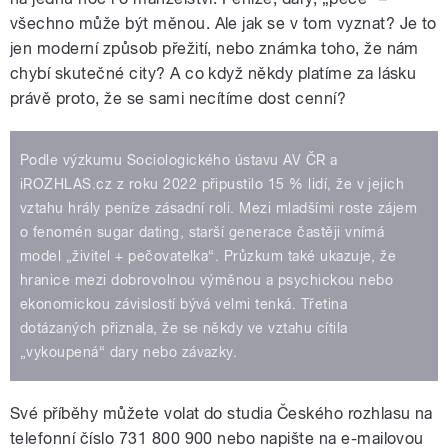
všechno může být měnou. Ale jak se v tom vyznat? Je to
jen moderní způsob přežití, nebo známka toho, že nám
chybí skutečné city? A co když někdy platíme za lásku
právě proto, že se sami necítíme dost cenní?
Podle výzkumu Sociologického ústavu AV ČR a
iROZHLAS.cz z roku 2022 připustilo 15 % lidí, že v jejich
vztahu hrály peníze zásadní roli. Mezi mladšími roste zájem
o fenomén sugar dating, starší generace častěji vnímá
model „živitel + pečovatelka“. Průzkum také ukazuje, že
hranice mezi dobrovolnou výměnou a psychickou nebo
ekonomickou závislostí bývá velmi tenká. Třetina
dotázaných přiznala, že se někdy ve vztahu cítila
„vykoupená“ dary nebo závazky.
Své příběhy můžete volat do studia Českého rozhlasu na
telefonní číslo 731 800 900 nebo napište na e-mailovou