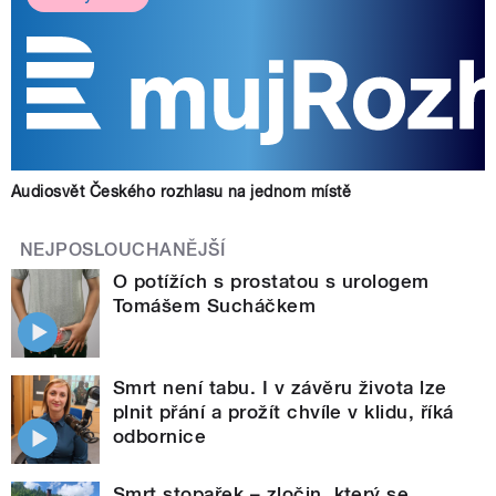
Audiosvět Českého rozhlasu na jednom místě
NEJPOSLOUCHANĚJŠÍ
O potížích s prostatou s urologem
Tomášem Sucháčkem
Smrt není tabu. I v závěru života lze
plnit přání a prožít chvíle v klidu, říká
odbornice
Smrt stopařek – zločin, který se