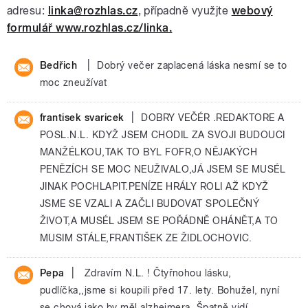
adresu:
linka@rozhlas.cz
, případně využjte
webový
formulář www.rozhlas.cz/linka.
|
Bedřich
Dobrý večer zaplacená láska nesmí se to
moc zneužívat
|
frantisek svaricek
DOBRY VEČÉR .REDAKTORE A
POSL.N.L. KDYŽ JSEM CHODIL ZA SVOJI BUDOUCI
MANŽÉLKOU,TAK TO BYL FOFR,O NĚJAKÝCH
PENĚZÍCH SE MOC NEUŽIVALO,JÁ JSEM SE MUSÉL
JINAK POCHLAPIT.PENÍZE HRÁLY ROLI AŽ KDYŽ
JSME SE VZALI A ZAČLI BUDOVAT SPOLEČNÝ
ŽIVOT,A MUSÉL JSEM SE POŘÁDNĚ OHÁNĚT,A TO
MUSIM STÁLE,FRANTIŠEK ZE ŽIDLOCHOVIC.
|
Pepa
Zdravím N.L. ! Čtyřnohou lásku,
pudlíčka,,jsme si koupili před 17. lety. Bohužel, nyní
se chová jako by měl alzheimera. Špatně vidí,