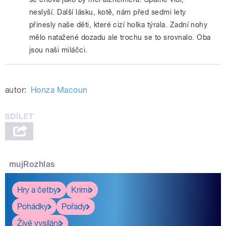
neslyší. Další lásku, kotě, nám před sedmi lety
přinesly naše děti, které cizí holka týrala. Zadní nohy
mělo natažené dozadu ale trochu se to srovnalo. Oba
jsou naši miláčci.
autor:
Honza Macoun
mujRozhlas
Hry a četby
Krimi
Pohádky
Pořady
Živé vysílání