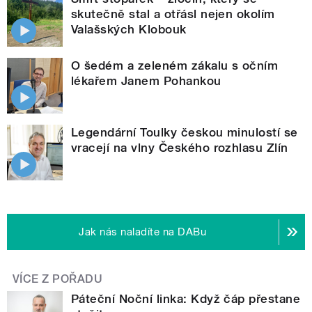
skutečně stal a otřásl nejen okolím
Valašských Klobouk
O šedém a zeleném zákalu s očním
lékařem Janem Pohankou
Legendární Toulky českou minulostí se
vracejí na vlny Českého rozhlasu Zlín
Jak nás naladíte na DABu
VÍCE Z POŘADU
Páteční Noční linka: Když čáp přestane