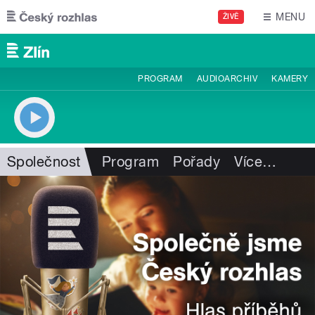
Přejít k hlavnímu obsahu
MENU
ŽIVĚ
PROGRAM
AUDIOARCHIV
KAMERY
Společnost
Program
Pořady
Více
…