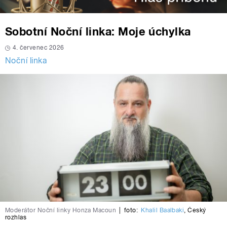
Sobotní Noční linka: Moje úchylka
4. červenec 2026
Noční linka
Moderátor Noční linky Honza Macoun
|
foto:
Khalil Baalbaki
,
Český
rozhlas