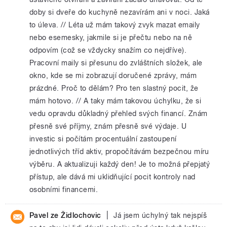
doby si dveře do kuchyně nezavírám ani v noci. Jaká
to úleva. // Léta už mám takový zvyk mazat emaily
nebo esemesky, jakmile si je přečtu nebo na ně
odpovím (což se vždycky snažím co nejdříve).
Pracovní maily si přesunu do zvláštních složek, ale
okno, kde se mi zobrazují doručené zprávy, mám
prázdné. Proč to dělám? Pro ten slastný pocit, že
mám hotovo. // A taky mám takovou úchylku, že si
vedu opravdu důkladný přehled svých financí. Znám
přesně své příjmy, znám přesně své výdaje. U
investic si počítám procentuální zastoupení
jednotlivých tříd aktiv, propočítávám bezpečnou míru
výběru. A aktualizuji každý den! Je to možná přepjatý
přístup, ale dává mi uklidňující pocit kontroly nad
osobními financemi.
|
Pavel ze Židlochovic
Já jsem úchylný tak nejspíš