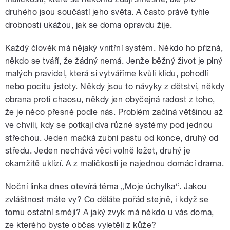
druhého jsou součástí jeho světa. A často právě tyhle
drobnosti ukážou, jak se doma opravdu žije.
Každý člověk má nějaký vnitřní systém. Někdo ho přizná,
někdo se tváří, že žádný nemá. Jenže běžný život je plný
malých pravidel, která si vytváříme kvůli klidu, pohodlí
nebo pocitu jistoty. Někdy jsou to návyky z dětství, někdy
obrana proti chaosu, někdy jen obyčejná radost z toho,
že je něco přesně podle nás. Problém začíná většinou až
ve chvíli, kdy se potkají dva různé systémy pod jednou
střechou. Jeden mačká zubní pastu od konce, druhý od
středu. Jeden nechává věci volně ležet, druhý je
okamžitě uklízí. A z maličkosti je najednou domácí drama.
Noční linka dnes otevírá téma „Moje úchylka“. Jakou
zvláštnost máte vy? Co děláte pořád stejně, i když se
tomu ostatní smějí? A jaký zvyk má někdo u vás doma,
ze kterého byste občas vyletěli z kůže?