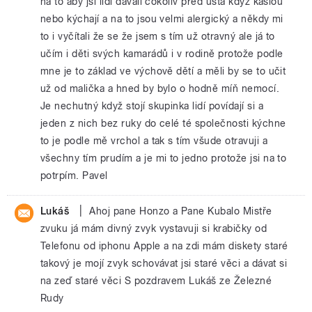
na to aby jsi lidi dávali cokoliv před ústa když kašlou
nebo kýchají a na to jsou velmi alergický a někdy mi
to i vyčítali že se že jsem s tím už otravný ale já to
učím i děti svých kamarádů i v rodině protože podle
mne je to základ ve výchově dětí a měli by se to učit
už od malička a hned by bylo o hodně míň nemocí.
Je nechutný když stojí skupinka lidí povídají si a
jeden z nich bez ruky do celé té společnosti kýchne
to je podle mě vrchol a tak s tím všude otravuji a
všechny tím prudím a je mi to jedno protože jsi na to
potrpím. Pavel
|
Lukáš
Ahoj pane Honzo a Pane Kubalo Mistře
zvuku já mám divný zvyk vystavuji si krabičky od
Telefonu od iphonu Apple a na zdi mám diskety staré
takový je mojí zvyk schovávat jsi staré věci a dávat si
na zeď staré věci S pozdravem Lukáš ze Železné
Rudy