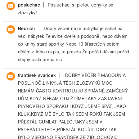
|
posluchac
Posluchaci si pletou uchylky se
zlozvyky!
|
Bedřich
Dobrý večer moje úchylka je šahat na
věci nábytek Televize dveře a podobně, nebo dávám
do knihy staré sportky Nebo 10 šťastných potom
dělám z toho rozpis, je pravda Že pořád dávám pořád
stejný čísla pořád nic
|
frantisek svaricek
DOBRÝ VEČÉR P.MACOUN A
POSL.NOČ.LINKY.JÁ TĚCH ZLOZVYKŮ MOC
NEMÁM.ČASTO KONTROLUJU SPRÁVNĚ ZAMČENÝ
DŮM,KDYŽ NĚKAM ODJÍŽDÍME,TAKY ZASTAVENI
PLYNOVÉHO SPORÁKU I KDYŽ JDEME SPÁT, JAKO
KLUK,KDYŽ MĚ BYLO TAK SEDM ROKŮ,TAK JSEM
PŘESTÁL CUMLAT PALEC,TAKY JSEM V
PADESÁTILETECH,PŘESTÁL KOUŘIT.TOBY TAK
BYLO VŠECHNO.FRANTIŠEK ZE ŽIDLOCHOVIC.