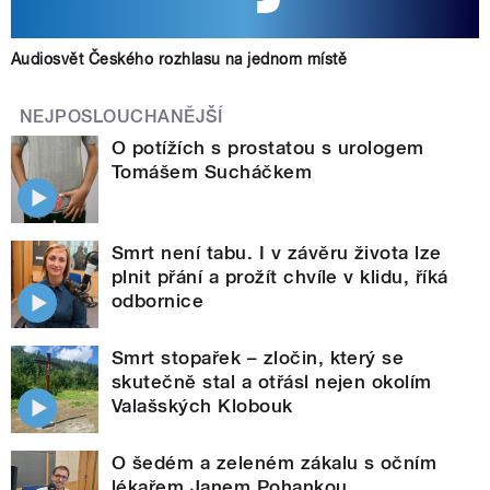
Audiosvět Českého rozhlasu na jednom místě
NEJPOSLOUCHANĚJŠÍ
O potížích s prostatou s urologem
Tomášem Sucháčkem
Smrt není tabu. I v závěru života lze
plnit přání a prožít chvíle v klidu, říká
odbornice
Smrt stopařek – zločin, který se
skutečně stal a otřásl nejen okolím
Valašských Klobouk
O šedém a zeleném zákalu s očním
lékařem Janem Pohankou