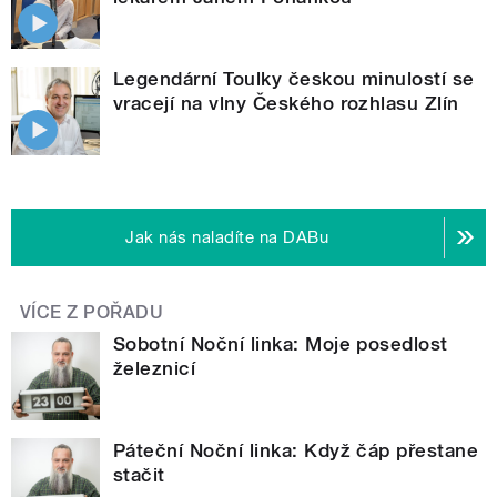
Legendární Toulky českou minulostí se
vracejí na vlny Českého rozhlasu Zlín
Jak nás naladíte na DABu
VÍCE Z POŘADU
Sobotní Noční linka: Moje posedlost
železnicí
Páteční Noční linka: Když čáp přestane
stačit