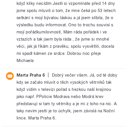
když kliky necídím.Jestli si vzpomínáte před 14 dny
jsme spolu mluvili o tom, že mne čeká po 53 letech
setkání s mojí bývalou láskou a já jsem slíbila, že o
výsledku budu informovat. Ono to trochu souvisí s
mojí pořádkumilovností, Mám ráda pořádek i ve
vztazích a tak jsem byla ráda , že jsme si mnohé
věci, jak já říkám z pravěku, spolu vysvětlili, docela
mi spadl kámen ze srdce. Dobrou noc přeje
Michaela
|
Marta Praha 6
Dobrý večer všem. Já, od té doby
kdy se začalo mluvit o těch vysokých větrníků tak
když vidím v televizi pořad s hezkou naší krajinou
jako např. PPolicie Modrava nebo Modrá krev
představuji si tam ty větrníky a je mi z toho na nic. A
taky nevím jestli je to úchylk, jsem závislá na Noční
lince. Marta Praha 6.