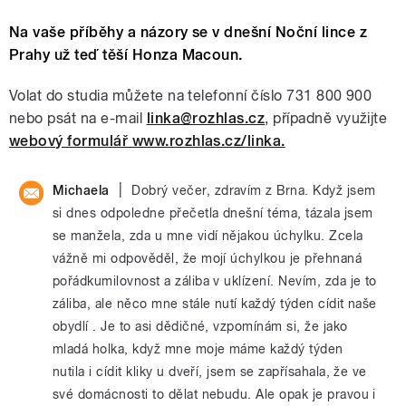
Na vaše příběhy a názory se v dnešní Noční lince z
Prahy už teď těší Honza Macoun.
Volat do studia můžete na telefonní číslo 731 800 900
nebo psát na e-mail
linka@rozhlas.cz
, případně využijte
webový formulář www.rozhlas.cz/linka.
|
Michaela
Dobrý večer, zdravím z Brna. Když jsem
si dnes odpoledne přečetla dnešní téma, tázala jsem
se manžela, zda u mne vidí nějakou úchylku. Zcela
vážně mi odpověděl, že mojí úchylkou je přehnaná
pořádkumilovnost a záliba v uklízení. Nevím, zda je to
záliba, ale něco mne stále nutí každý týden cídit naše
obydlí . Je to asi dědičné, vzpomínám si, že jako
mladá holka, když mne moje máme každý týden
nutila i cídit kliky u dveří, jsem se zapřísahala, že ve
své domácnosti to dělat nebudu. Ale opak je pravou i