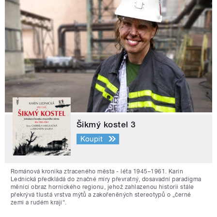
Šikmý kostel 3
Koupit
Románová kronika ztraceného města - léta 1945–1961. Karin
Lednická předkládá do značné míry převratný, dosavadní paradigma
měnící obraz hornického regionu, jehož zahlazenou historii stále
překrývá tlustá vrstva mýtů a zakořeněných stereotypů o „černé
zemi a rudém kraji“.