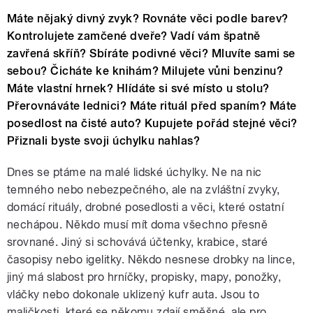
Máte nějaký divný zvyk? Rovnáte věci podle barev?
Kontrolujete zamčené dveře? Vadí vám špatně
zavřená skříň? Sbíráte podivné věci? Mluvíte sami se
sebou? Čicháte ke knihám? Milujete vůni benzinu?
Máte vlastní hrnek? Hlídáte si své místo u stolu?
Přerovnáváte lednici? Máte rituál před spaním? Máte
posedlost na čisté auto? Kupujete pořád stejné věci?
Přiznali byste svoji úchylku nahlas?
Dnes se ptáme na malé lidské úchylky. Ne na nic
temného nebo nebezpečného, ale na zvláštní zvyky,
domácí rituály, drobné posedlosti a věci, které ostatní
nechápou. Někdo musí mít doma všechno přesně
srovnané. Jiný si schovává účtenky, krabice, staré
časopisy nebo igelitky. Někdo nesnese drobky na lince,
jiný má slabost pro hrníčky, propisky, mapy, ponožky,
vláčky nebo dokonale uklizený kufr auta. Jsou to
maličkosti, které se někomu zdají směšné, ale pro