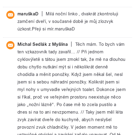
|
maruškaD
Milá noční linko , dvakrát zkontroluji
zamčení dveří, v současné době je můj zlozvyk
úzkost.Přeji si mír.maruškaD
|
Michal Sedlák z Myšlína
Těch mám. To bych vám
ten vzkazovník tady zavařil… // Při jednom
cyklovýletě s tátou jsem zmokl tak, že mě na dlouhou
dobu chytlo nutkání mýt si i několikrát denně
chodidla a měnit ponožky. Když jsem někal šel, nesl
jsem si s sebou náhradní ponožky. Kolikrát jsem si
myl nohy v umyvadle veřejných toalet. Dokonce jsem
si říkal, proč ve veřejném prostoru neexistuje něco
jako „nožní lázně“. Po čase mě to zcela pustilo a
dnes si na to ani nevzpomenu. // Taky jsem měl léta
zvyk zavírat dveře do kuchyně, abych neslyšel
provozní zvuk chladničky. V jeden moment mě to
ustavičné otvírání a zavírání začalo unavovat. Od té