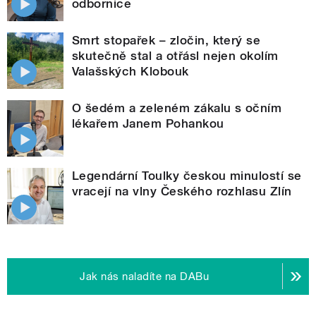
odbornice
Smrt stopařek – zločin, který se
skutečně stal a otřásl nejen okolím
Valašských Klobouk
O šedém a zeleném zákalu s očním
lékařem Janem Pohankou
Legendární Toulky českou minulostí se
vracejí na vlny Českého rozhlasu Zlín
Jak nás naladíte na DABu