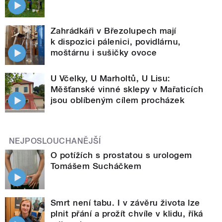
Zahrádkáři v Březolupech mají
k dispozici pálenici, povidlárnu,
moštárnu i sušičky ovoce
U Včelky, U Marholtů, U Lisu:
Měšťanské vinné sklepy v Mařaticích
jsou oblíbeným cílem procházek
NEJPOSLOUCHANĚJŠÍ
O potížích s prostatou s urologem
Tomášem Sucháčkem
Smrt není tabu. I v závěru života lze
plnit přání a prožít chvíle v klidu, říká