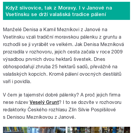
Když slivovice, tak z Moravy. I v Janové na
Vsetínsku se drží valašská tradice pálení
Manželé Denisa a Kamil Mezníkovi z Janové na
Vsetínsku vzali tradiční moravskou pálenku z gruntu a
rozhodli se ji vyrábět ve velkém. Jak Denisa Mezníková
prozradila v rozhovoru, jejich cesta začala v roce 2009
výsadbou prvních dvou hektarů švestek. Dnes
obhospodařují zhruba 25 hektarů sadů, převážně na
valašských kopcích. Kromě pálení ovocných destilátů
vaří i povidla.
V čem je tajemství dobré pálenky? A proč jejich firma
nese název
Veselý Grunt
? I to se dozvíte v rozhovoru
redaktorky Českého rozhlasu Zlín Silvie Pospíšilové
s Denisou Mezníkovou z Janové.