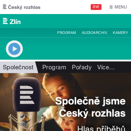
Přejít k hlavnímu obsahu
MENU
ŽIVĚ
PROGRAM
AUDIOARCHIV
KAMERY
Společnost
Program
Pořady
Více
…