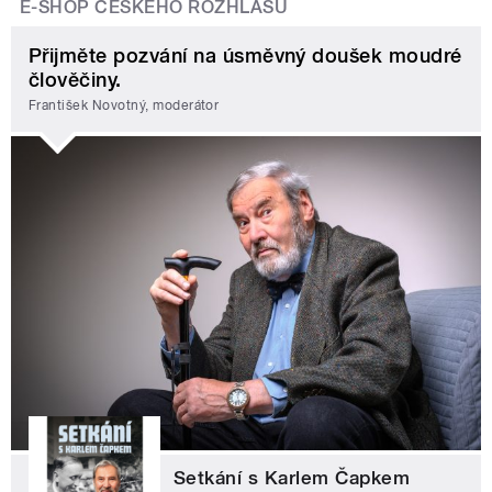
E-SHOP ČESKÉHO ROZHLASU
Přijměte pozvání na úsměvný doušek moudré
člověčiny.
František Novotný, moderátor
Setkání s Karlem Čapkem