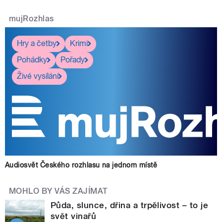
mujRozhlas
Hry a četby
Krimi
Pohádky
Pořady
Živé vysílání
Audiosvět Českého rozhlasu na jednom místě
MOHLO BY VÁS ZAJÍMAT
Půda, slunce, dřina a trpělivost – to je
svět vinařů