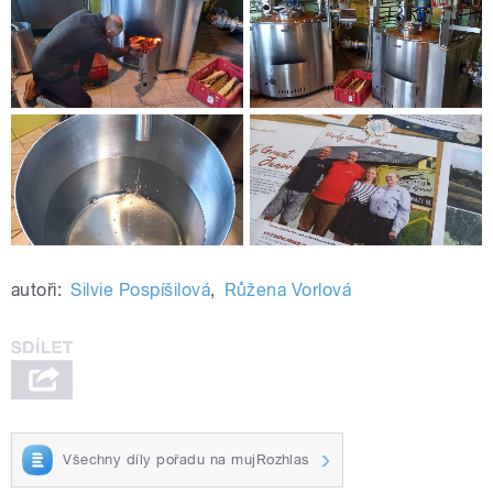
autoři:
Silvie Pospíšilová
,
Růžena Vorlová
Všechny díly pořadu na mujRozhlas