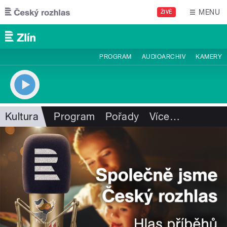
Přejít k hlavnímu obsahu
MENU
ŽIVĚ
PROGRAM
AUDIOARCHIV
KAMERY
Kultura
Program
Pořady
Více
…