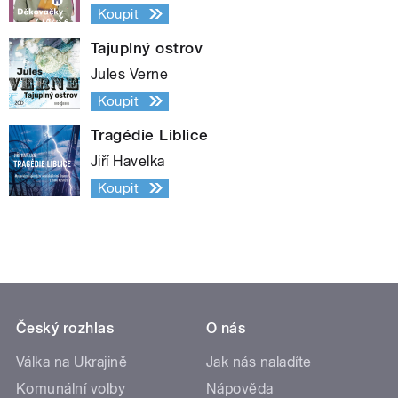
Koupit
Tajuplný ostrov
Jules Verne
Koupit
Tragédie Liblice
Jiří Havelka
Koupit
Český rozhlas
O nás
Válka na Ukrajině
Jak nás naladíte
Komunální volby
Nápověda