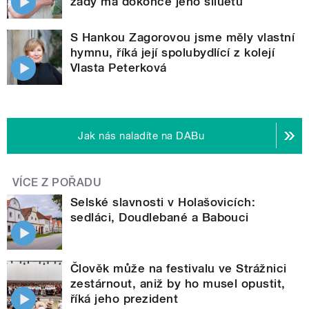
zády má dokonce jeho siluetu
S Hankou Zagorovou jsme měly vlastní
hymnu, říká její spolubydlící z kolejí
Vlasta Peterková
Jak nás naladíte na DABu
VÍCE Z POŘADU
Selské slavnosti v Holašovicích:
sedláci, Doudlebané a Babouci
Člověk může na festivalu ve Strážnici
zestárnout, aniž by ho musel opustit,
říká jeho prezident