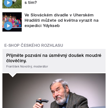
s tím?
Ve Slováckém divadle v Uherském
Hradišti můžete od května vyrazit na
expedici Ydykseb
E-SHOP ČESKÉHO ROZHLASU
Přijměte pozvání na úsměvný doušek moudré
člověčiny.
František Novotný, moderátor