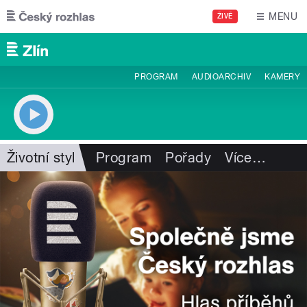
Přejít k hlavnímu obsahu
MENU
ŽIVĚ
PROGRAM
AUDIOARCHIV
KAMERY
Životní styl
Program
Pořady
Více
…