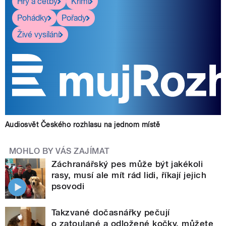
Hry a četby
Krimi
Pohádky
Pořady
Živé vysílání
Audiosvět Českého rozhlasu na jednom místě
MOHLO BY VÁS ZAJÍMAT
Záchranářský pes může být jakékoli
rasy, musí ale mít rád lidi, říkají jejich
psovodi
Takzvané dočasnářky pečují
o zatoulané a odložené kočky, můžete