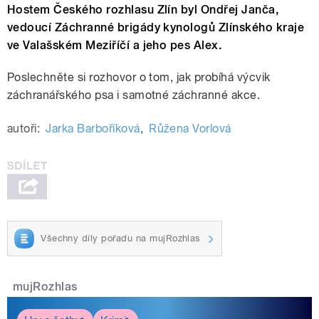
Hostem Českého rozhlasu Zlín byl Ondřej Janča,
vedoucí Záchranné brigády kynologů Zlínského kraje
ve Valašském Meziříčí a jeho pes Alex.
Poslechněte si rozhovor o tom, jak probíhá výcvik
záchranářského psa i samotné záchranné akce.
autoři:
Jarka Barboříková
,
Růžena Vorlová
Všechny díly pořadu na mujRozhlas
mujRozhlas