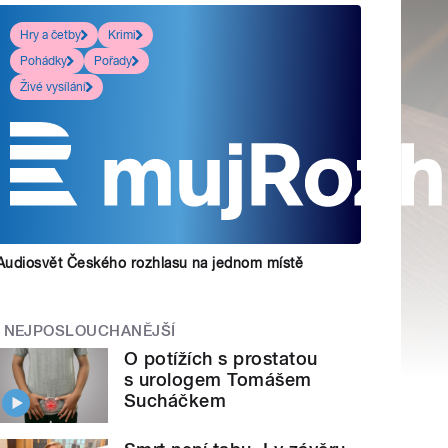
Hry a četby
Krimi
Pohádky
Pořady
Živé vysílání
Audiosvět Českého rozhlasu na jednom místě
NEJPOSLOUCHANĚJŠÍ
O potížích s prostatou
s urologem Tomášem
Sucháčkem