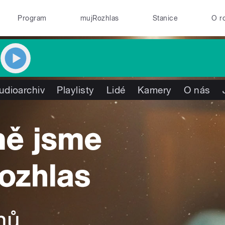
Program
mujRozhlas
Stanice
O r
udioarchiv
Playlisty
Lidé
Kamery
O nás