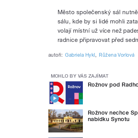
Město společenský sál nutně
sálu, kde by si lidé mohli zat
volají místní už více než pade
radnice připravovat před sedm
autoři:
Gabriela Hykl
,
Růžena Vorlová
MOHLO BY VÁS ZAJÍMAT
Rožnov pod Radhoš
Rožnov nechce Spo
nabídku Synotu