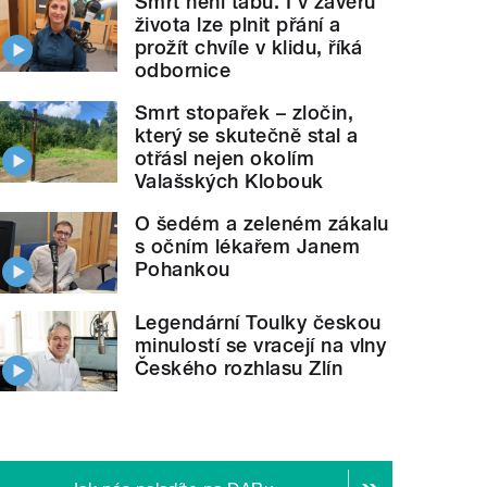
Smrt není tabu. I v závěru
života lze plnit přání a
prožít chvíle v klidu, říká
odbornice
Smrt stopařek – zločin,
který se skutečně stal a
otřásl nejen okolím
Valašských Klobouk
O šedém a zeleném zákalu
s očním lékařem Janem
Pohankou
Legendární Toulky českou
minulostí se vracejí na vlny
Českého rozhlasu Zlín