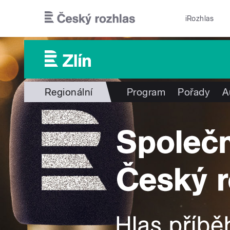
Přejít k hlavnímu obsahu
iRozhlas
Regionální
Program
Pořady
A