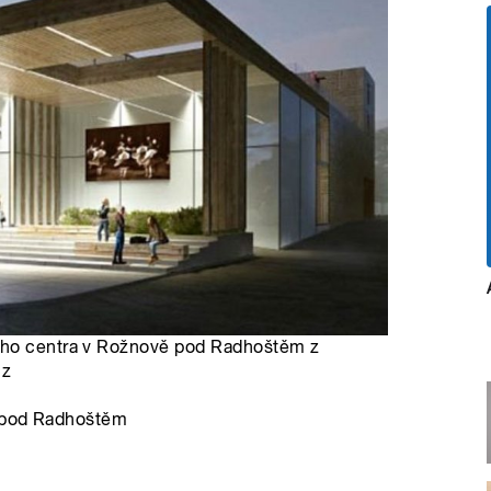
ního centra v Rožnově pod Radhoštěm z
cz
ě pod Radhoštěm