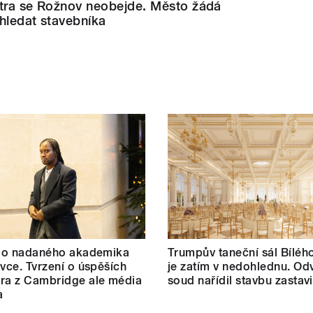
ntra se Rožnov neobejde. Město žádá
hledat stavebníka
t o nadaného akademika
Trumpův taneční sál Bílé
ovce. Tvrzení o úspěších
je zatím v nedohlednu. Od
ra z Cambridge ale média
soud nařídil stavbu zastavi
a