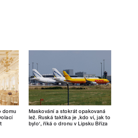
ho domu
Maskování a stokrát opakovaná
volací
lež. Ruská taktika je ‚kdo ví, jak to
t
bylo‘, říká o dronu v Lipsku Bříza