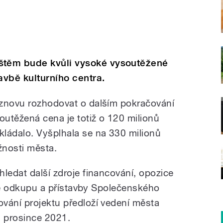
těm bude kvůli vysoké vysoutěžené
vbě kulturního centra.
 znovu rozhodovat o dalším pokračování
outěžená cena je totiž o 120 milionů
ládalo. Vyšplhala se na 330 milionů
žnosti města.
ledat další zdroje financování, opozice
antě odkupu a přístavby Společenského
vání projektu předloží vedení města
. prosince 2021.