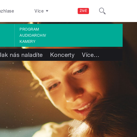
ozhlase
Více
ŽIVĚ
PROGRAM
AUDIOARCHIV
KAMERY
Jak nás naladíte
Koncerty
Více
…