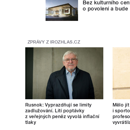
Bez kulturního ce
o povolení a bude 
ZPRÁVY Z IROZHLAS.CZ
Rusnok: Vyprazdňují se limity
Mělo jí
zadlužování. Lití poptávky
i sport
z veřejných peněz vyvolá inflační
profeso
tlaky
vyvrátil