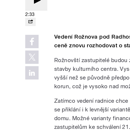
2:33
Vedení Rožnova pod Radhoš
ceně znovu rozhodovat o sta
Rožnovští zastupitelé budou
stavby kulturního centra. Vys
vyšší než se původně předpok
korun, což je vysoko nad mo
Zatímco vedení radnice chce h
se přiklání i k levnější vari
domu. Možné varianty financo
zastupitelům ke schválení 21