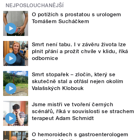
NEJPOSLOUCHANĚJŠÍ
O potížích s prostatou s urologem
Tomášem Sucháčkem
Smrt není tabu. I v závěru života lze
plnit přání a prožít chvíle v klidu, říká
odbornice
Smrt stopařek – zločin, který se
skutečně stal a otřásl nejen okolím
Valašských Klobouk
Jsme mistři ve tvoření černých
scénářů, říká v souvislosti se strachem
terapeut Adam Schmidt
O hemoroidech s gastroenterologem