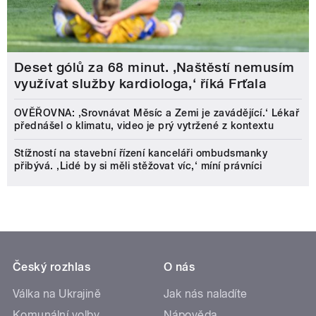
Deset gólů za 68 minut. ,Naštěstí nemusím
využívat služby kardiologa,‘ říká Frťala
OVĚŘOVNA: ‚Srovnávat Měsíc a Zemi je zavádějící.‘ Lékař
přednášel o klimatu, video je prý vytržené z kontextu
Stížností na stavební řízení kanceláři ombudsmanky
přibývá. ‚Lidé by si měli stěžovat víc,‘ míní právníci
Český rozhlas
O nás
Válka na Ukrajině
Jak nás naladíte
Komunální volby
Nápověda