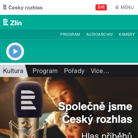
Přejít k hlavnímu obsahu
MENU
ŽIVĚ
PROGRAM
AUDIOARCHIV
KAMERY
Kultura
Program
Pořady
Více
…