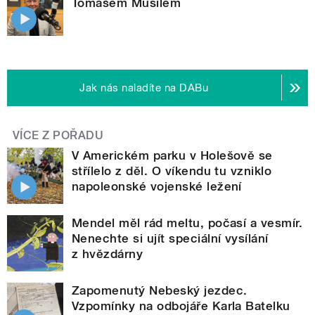
Tomášem Musilem
Jak nás naladíte na DABu
VÍCE Z POŘADU
V Americkém parku v Holešově se
střílelo z děl. O víkendu tu vzniklo
napoleonské vojenské ležení
Mendel měl rád meltu, počasí a vesmír.
Nenechte si ujít speciální vysílání
z hvězdárny
Zapomenutý Nebeský jezdec.
Vzpomínky na odbojáře Karla Batelku