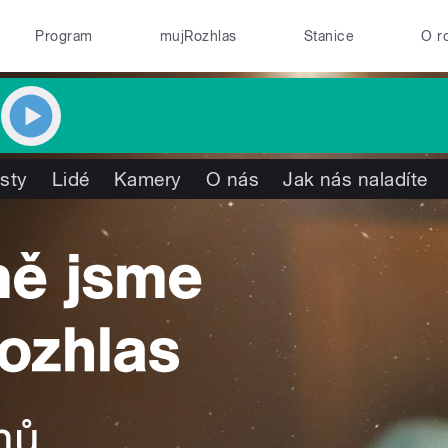
Program
mujRozhlas
Stanice
O r
isty
Lidé
Kamery
O nás
Jak nás naladíte