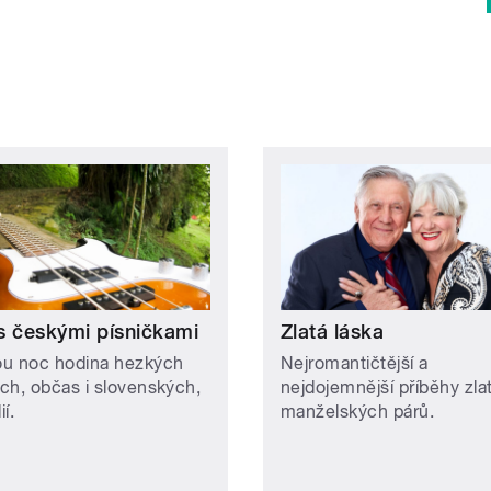
s českými písničkami
Zlatá láska
u noc hodina hezkých
Nejromantičtější a
ch, občas i slovenských,
nejdojemnější příběhy zla
í.
manželských párů.