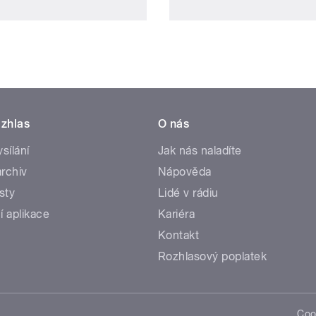
zhlas
O nás
ysílání
Jak nás naladíte
rchiv
Nápověda
sty
Lidé v rádiu
í aplikace
Kariéra
Kontakt
Rozhlasový poplatek
Coo