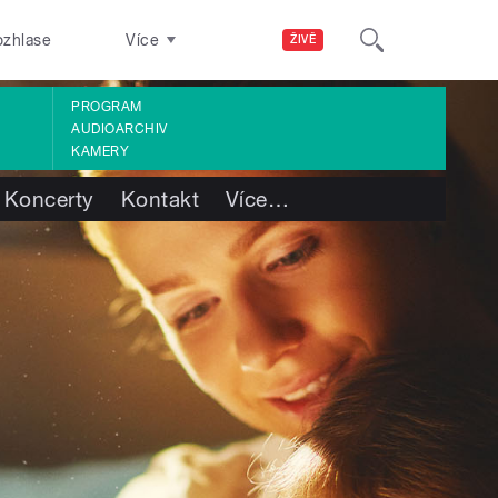
ozhlase
Více
ŽIVĚ
PROGRAM
AUDIOARCHIV
KAMERY
Koncerty
Kontakt
Více
…