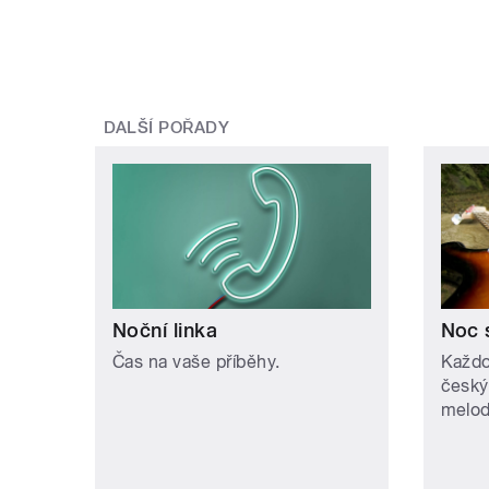
DALŠÍ POŘADY
Noční linka
Noc 
Čas na vaše příběhy.
Každo
český
melodi