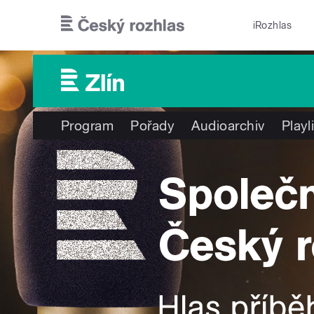
Přejít k hlavnímu obsahu
iRozhlas
Program
Pořady
Audioarchiv
Playl