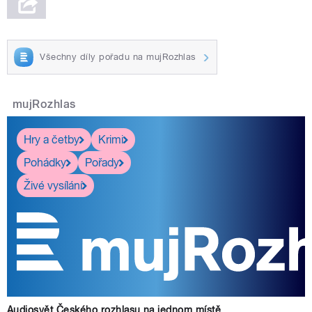
Všechny díly pořadu na mujRozhlas
mujRozhlas
Hry a četby
Krimi
Pohádky
Pořady
Živé vysílání
Audiosvět Českého rozhlasu na jednom místě