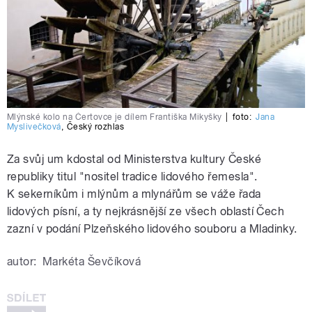
Mlýnské kolo na Čertovce je dílem Františka Mikyšky
|
foto:
Jana
Myslivečková
,
Český rozhlas
Za svůj um kdostal od Ministerstva kultury České
republiky titul "nositel tradice lidového řemesla".
K sekerníkům i mlýnům a mlynářům se váže řada
lidových písní, a ty nejkrásnější ze všech oblastí Čech
zazní v podání Plzeňského lidového souboru a Mladinky.
autor:
Markéta Ševčíková