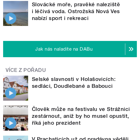
Slovácké moře, pravěké naleziště
i léčivá voda. Ostrožská Nová Ves
nabízí sport i rekreaci
Jak nás naladíte na DABu
VÍCE Z POŘADU
Selské slavnosti v Holašovicích:
sedláci, Doudlebané a Babouci
Člověk může na festivalu ve Strážnici
zestárnout, aniž by ho musel opustit,
říká jeho prezident
V Prachaticích už od pradávna věděli,