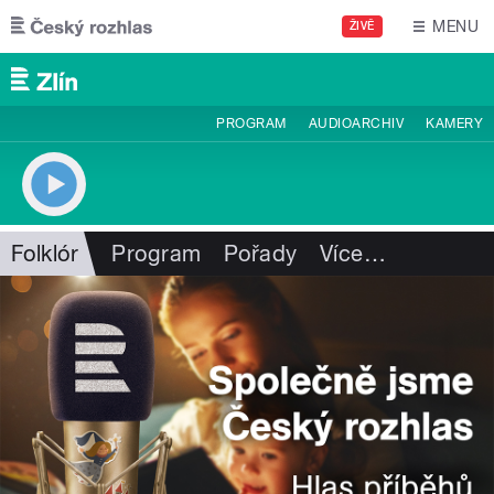
Přejít k hlavnímu obsahu
MENU
ŽIVĚ
PROGRAM
AUDIOARCHIV
KAMERY
Folklór
Program
Pořady
Více
…