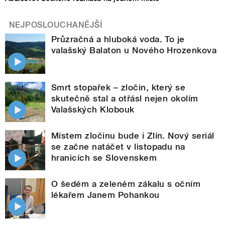
NEJPOSLOUCHANĚJŠÍ
Průzračná a hluboká voda. To je
valašský Balaton u Nového Hrozenkova
Smrt stopařek – zločin, který se
skutečně stal a otřásl nejen okolím
Valašských Klobouk
Místem zločinu bude i Zlín. Nový seriál
se začne natáčet v listopadu na
hranicích se Slovenskem
O šedém a zeleném zákalu s očním
lékařem Janem Pohankou