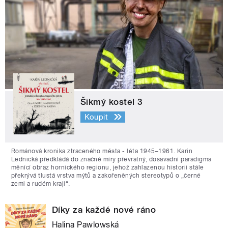
Šikmý kostel 3
Koupit
Románová kronika ztraceného města - léta 1945–1961. Karin
Lednická předkládá do značné míry převratný, dosavadní paradigma
měnící obraz hornického regionu, jehož zahlazenou historii stále
překrývá tlustá vrstva mýtů a zakořeněných stereotypů o „černé
zemi a rudém kraji“.
Díky za každé nové ráno
Halina Pawlowská