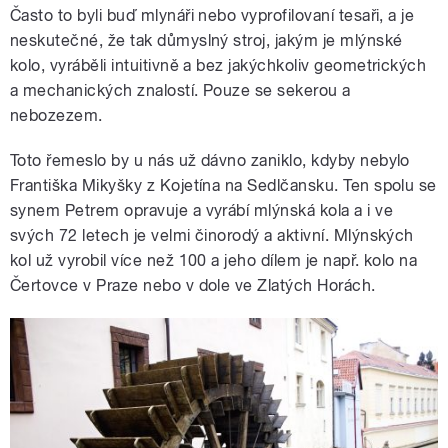
Často to byli buď mlynáři nebo vyprofilovaní tesaři, a je
neskutečné, že tak důmyslný stroj, jakým je mlýnské
kolo, vyráběli intuitivně a bez jakýchkoliv geometrických
a mechanických znalostí. Pouze se sekerou a
nebozezem.
Toto řemeslo by u nás už dávno zaniklo, kdyby nebylo
Františka Mikyšky z Kojetína na Sedlčansku. Ten spolu se
synem Petrem opravuje a vyrábí mlýnská kola a i ve
svých 72 letech je velmi činorodý a aktivní. Mlýnských
kol už vyrobil více než 100 a jeho dílem je např. kolo na
Čertovce v Praze nebo v dole ve Zlatých Horách.