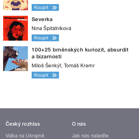
Koupit
Severka
Nina Špitálníková
Koupit
100+25 brněnských kuriozit, absurdit
a bizarností
Miloš Šenkýř, Tomáš Kremr
Koupit
Český rozhlas
O nás
Válka na Ukrajině
Jak nás naladíte