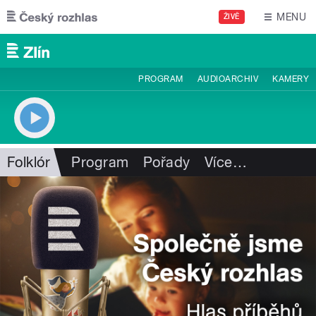
Přejít k hlavnímu obsahu
MENU
ŽIVĚ
PROGRAM
AUDIOARCHIV
KAMERY
Folklór
Program
Pořady
Více
…