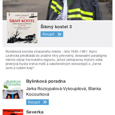
Šikmý kostel 3
Koupit
Románová kronika ztraceného města - léta 1945–1961. Karin
Lednická předkládá do značné míry převratný, dosavadní paradigma
měnící obraz hornického regionu, jehož zahlazenou historii stále
překrývá tlustá vrstva mýtů a zakořeněných stereotypů o „černé
zemi a rudém kraji“.
Bylinková poradna
Jarka Rozsypalová-Vykoupilová, Blanka
Kocourková
Koupit
Severka