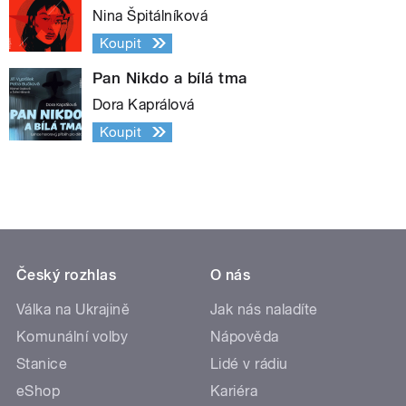
Nina Špitálníková
Koupit
Pan Nikdo a bílá tma
Dora Kaprálová
Koupit
Český rozhlas
O nás
Válka na Ukrajině
Jak nás naladíte
Komunální volby
Nápověda
Stanice
Lidé v rádiu
eShop
Kariéra