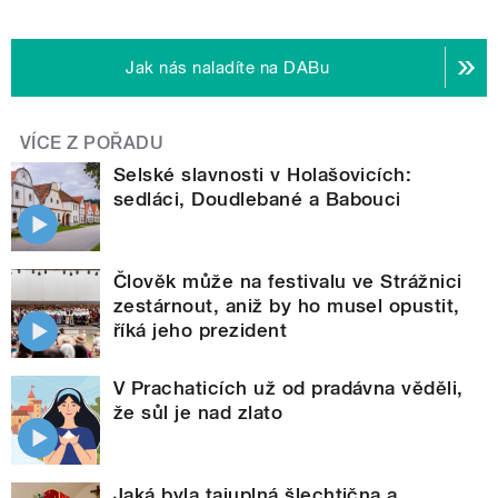
Jak nás naladíte na DABu
VÍCE Z POŘADU
Selské slavnosti v Holašovicích:
sedláci, Doudlebané a Babouci
Člověk může na festivalu ve Strážnici
zestárnout, aniž by ho musel opustit,
říká jeho prezident
V Prachaticích už od pradávna věděli,
že sůl je nad zlato
Jaká byla tajuplná šlechtična a