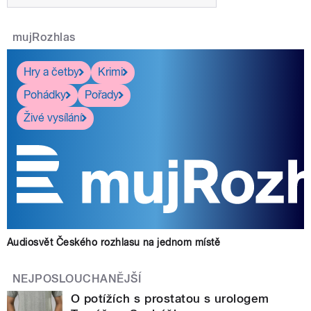
mujRozhlas
Hry a četby
Krimi
Pohádky
Pořady
Živé vysílání
Audiosvět Českého rozhlasu na jednom místě
NEJPOSLOUCHANĚJŠÍ
O potížích s prostatou s urologem