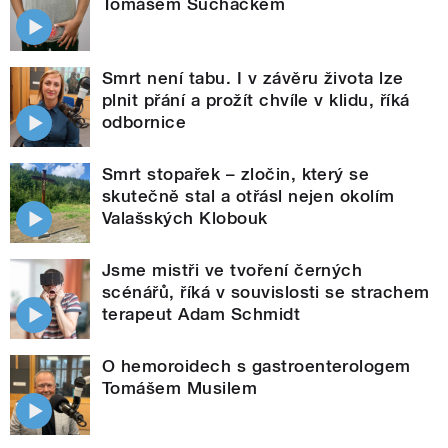
Tomášem Sucháčkem
Smrt není tabu. I v závěru života lze
plnit přání a prožít chvíle v klidu, říká
odbornice
Smrt stopařek – zločin, který se
skutečně stal a otřásl nejen okolím
Valašských Klobouk
Jsme mistři ve tvoření černých
scénářů, říká v souvislosti se strachem
terapeut Adam Schmidt
O hemoroidech s gastroenterologem
Tomášem Musilem